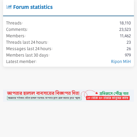
Forum statistics
Threads
18,110
Comments
23,523
Members
11,462
Threads last 24 hours
23
Messages last 24 hours
26
Members last 30 days
979
Latest member
Ripon MiH
•
Contact
•
FAQs
•
Medals
•
Facebook
•
Terms
•
Privacy