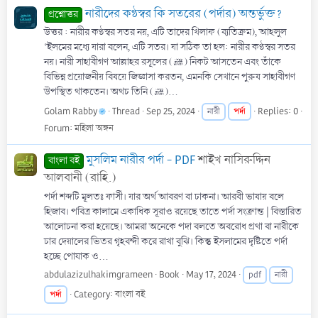
নারীদের কণ্ঠস্বর কি সতরের (পর্দার) অন্তর্ভুক্ত?
প্রশ্নোত্তর
উত্তর : নারীর কণ্ঠস্বর সতর নয়, এটি তাদের খিলাফ (ব্যতিক্রম), আহলুল
‘ইলমের মধ্যে যারা বলেন, এটি সতর। যা সঠিক তা হল: নারীর কণ্ঠস্বর সতর
নয়। নারী সাহাবীগণ আল্লাহর রসূলের (ﷺ) নিকট আসতেন এবং তাঁকে
বিভিন্ন প্রয়োজনীয় বিষয়ে জিজ্ঞাসা করতন, এমনকি সেখানে পুরুষ সাহাবীগণ
উপস্থিত থাকতেন। অথচ তিনি (ﷺ)...
Golam Rabby
Thread
Sep 25, 2024
পর্দা
Replies: 0
নারী
Forum:
মহিলা অঙ্গন
মুসলিম নারীর পর্দা - PDF
শাইখ নাসিরুদ্দিন
বাংলা বই
আলবানী (রাহি.)
পর্দা শব্দটি মূলতঃ ফার্সী। যার অর্থ আবরণ বা ঢাকনা। আরবী ভাষায় বলে
হিজাব। পবিত্র কালামে একাধিক সূরাও রয়েছে তাতে পর্দা সংক্রান্ত | বিস্তারিত
আলােচনা করা হয়েছে। আমরা অনেকে পদা বলতে অবরােধ প্রথা বা নারীকে
চার দেয়ালের ভিতর গৃহবন্দী করে রাখা বুঝি। কিন্তু ইসলামের দৃষ্টিতে পর্দা
হচ্ছে পােষাক ও...
abdulazizulhakimgrameen
Book
May 17, 2024
pdf
নারী
পর্দা
Category:
বাংলা বই