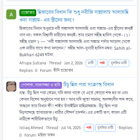
হিজাবের বিধান কি শুধু নবীজি সাল্লালাহু আলায়হি
প্রশ্নোত্তর
ওয়া সাল্লাম- এর স্ত্রীদের জন্য?
হিজাবের বিধান শুধুমাত্র নবী সাল্লালাহু আলায়হি ওয়া সাল্লাম-এর স্ত্রীদের জন্যই
খাস নয়। সকল বিশ্বাসী নারীদের জন্যই। তার প্রমাণ সহীহ হাদিস থেকে- (১)
সহীহ প্রমাণ ১ — "নবী সাল্লালাহু আলায়হি ওয়া সাল্লাম পর্দার আড়াল থেকে
এক নারীর সাথে কথা বললেন।" সহীহ আল-বুখারী হাদিস নম্বর: Sahih al-
Bukhari 6249 ঘটনা...
Afrupa Sultana
Thread
Jan 2, 2026
পর্দা
নারী
মুসলিম নারী
Replies: 0
Forum:
দ্বীনি প্রশ্নোত্তর
উঁচু হিল পরা সংক্রান্ত বিধান
পোশাক, সাজসজ্জা ও ছবি
প্রশ্ন: উঁচু হিল পরা কেমন, যদি জানা থাকে যে এতে কোনো শব্দ হয় না এবং
কেবল বিশেষ অনুষ্ঠানে পরা হয়? আর যদি জুতা সামান্য, অলক্ষ্যণীয় শব্দ করে,
তাহলে তার বিধান কী? শাইখ উসাইমিন রাহিমাহুল্লাহ: উঁচু হিল পরা
নিঃসন্দেহে তাবাররুজ (নারীর সৌন্দর্য প্রদর্শন) এর একটি রূপ, কারণ এটি
নারীকে শারীরিকভাবে উঁচু...
Istiaq Ahmed
Thread
Jul 14, 2025
পর্দা
Replies:
মুসলিম নারী
0
Forum:
মহিলা অঙ্গন