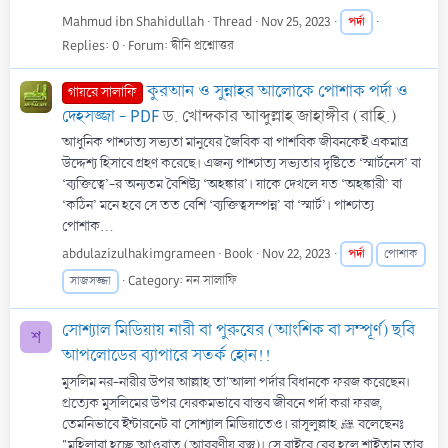
Mahmud ibn Shahidullah
Thread
Nov 25, 2023
পর্দা
Replies: 0
Forum:
দ্বীনি প্রশ্নোত্তর
কুরআন ও সুন্নাহর আলোকে পোশাক পর্দা ও
গায়রে সালাফি
দেহসজ্জা - PDF
ড. খোন্দকার আব্দুল্লাহ জাহাঙ্গীর (রাহি.)
আধুনিক পাশ্চাত্য সভ্যতা মানুষের জৈবিক বা পাশবিক জীবনকেই একমাত্র
উদ্দেশ্য হিসাবে গ্রহণ করেছে। এজন্য পাশ্চাত্য সভ্যতার দৃষ্টিতে ‘স্মার্টনেস’ বা
‘ব্যক্তিত্বে’-র অন্যতম বৈশিষ্ট্য ‘অহঙ্কার’। যাকে দেখলে যত ‘অহঙ্কারী’ বা
‘কঠিন’ মনে হবে সে তত বেশি ‘ব্যক্তিত্বসম্পন্ন’ বা ‘স্মার্ট’। পাশ্চাত্য
পোশাক...
abdulazizulhakimgrameen
Book
Nov 22, 2023
পর্দা
পোশাক
Category:
নন সালাফি
সাজসজ্জা
সোশ্যাল মিডিয়ায় নারী বা পুরুষের (আংশিক বা সম্পূর্ণ) ছবি
শ
আপলোডের ব্যাপারে সতর্ক হোন!!
মুসলিম নর-নারীর উপর আল্লাহ তা'আলা পর্দার বিধানকে ফরজ করেছেন।‌
প্রত্যেক মুসলিমের উপর যেরকমভাবে বাস্তব জীবনে পর্দা করা ফরজ,
তেমনিভাবে ইন্টারনেট বা সোশ্যাল মিডিয়াতেও। রাসূলুল্লাহ ﷺ বলেছেনঃ
"মহিলারা হচ্ছে আওরাত (আবরণীয় বস্তু)। সে বাইরে বের হলে শাইতান তার