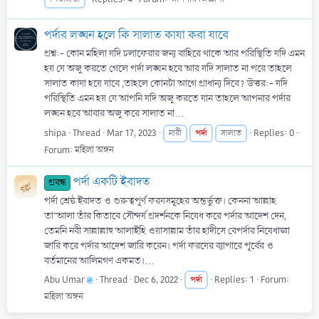
পর্দার লঙ্ঘন হলে কি সালাত কাযা করা যাবে
প্রশ্ন:- কোন মহিলা যদি চলাফেরার জন্য বাহিরে থাকে আর পরিস্থিতি যদি এমন
হয় যে অজু করতে গেলে পর্দা লঙ্ঘন হবে আর যদি সালাত না পরে তাহলে
সালাত কাযা হয়ে যাবে ,তাহলে কোনটা আগে প্রাধান্য দিবে? উত্তর:- যদি
পরিস্থিতি এমন হয় যে আপনি যদি অজু করতে যান তাহলে আপনার পর্দার
লঙ্ঘন হবে আবার অজু করে সালাত না...
shipa
Thread
Mar 17, 2023
পর্দা
Replies: 0
নারী
সালাত
Forum:
মহিলা অঙ্গন
পর্দা একটি ইবাদত
প্রবন্ধ
পর্দা শ্রেষ্ঠ ইবাদত ও গুরুত্বপূর্ণ ফরযসমূহের অন্তর্ভুক্ত। কেননা আল্লাহ
তা‘আলা তাঁর কিতাবে সৌন্দর্য প্রদর্শনকে নিষেধ করে পর্দার আদেশ দেন,
তেমনি নবী সাল্লাল্লাহু আলাইহি ওয়াসাল্লাম তাঁর হাদীসে বেপর্দার নিষেধাজ্ঞা
জারি করে পর্দার আদেশ জারি করেন। পর্দা ফরযের ব্যাপারে পূর্বের ও
বর্তমানের আলিমগণ একমত।...
Abu Umar
Thread
Dec 6, 2022
পর্দা
Replies: 1
Forum:
মহিলা অঙ্গন