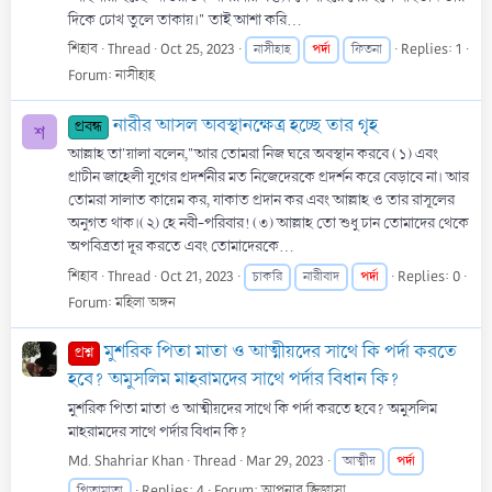
দিকে চোখ তুলে তাকায়।" তাই আশা করি...
শিহাব
Thread
Oct 25, 2023
পর্দা
Replies: 1
নাসীহাহ
ফিতনা
Forum:
নাসীহাহ
নারীর আসল অবস্থানক্ষেত্র হচ্ছে তার গৃহ
প্রবন্ধ
শ
আল্লাহ তা'য়ালা বলেন,"আর তোমরা নিজ ঘরে অবস্থান করবে (১) এবং
প্রাচীন জাহেলী যুগের প্রদর্শনীর মত নিজেদেরকে প্রদর্শন করে বেড়াবে না। আর
তোমরা সালাত কায়েম কর, যাকাত প্ৰদান কর এবং আল্লাহ ও তার রাসূলের
অনুগত থাক।(২) হে নবী-পরিবার! (৩) আল্লাহ তো শুধু চান তোমাদের থেকে
অপবিত্রতা দূর করতে এবং তোমাদেরকে...
শিহাব
Thread
Oct 21, 2023
পর্দা
Replies: 0
চাকরি
নারীবাদ
Forum:
মহিলা অঙ্গন
মুশরিক পিতা মাতা ও আত্মীয়দের সাথে কি পর্দা করতে
প্রশ্ন
হবে? অমুসলিম মাহরামদের সাথে পর্দার বিধান কি?
মুশরিক পিতা মাতা ও আত্মীয়দের সাথে কি পর্দা করতে হবে? অমুসলিম
মাহরামদের সাথে পর্দার বিধান কি?
Md. Shahriar Khan
Thread
Mar 29, 2023
পর্দা
আত্মীয়
Replies: 4
Forum:
আপনার জিজ্ঞাসা
পিতামাতা