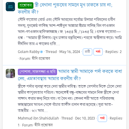
স্ত্রী বেগানা পুরুষের সামনে মুখ ঢাকতে চায় না;
প্রশ্নোত্তর
করণীয় কী?
সৌদি ফতোয়া বোর্ড এবং সৌদি আরবের সর্বোচ্চ উলামা পরিষদের প্রবীণ
সদস্য, যুগশ্রেষ্ঠ ফাকিহ আশ-শাইখুল আল্লামা ইমাম সালিহ বিন ফাওজান
আল-ফাওজান হাফিজাহুল্লাহ (জ. ১৩৫৪ হি./১৯৩৫ খ্রি.) প্রদত্ত ফতোয়া—
প্রশ্ন : “আমার স্ত্রী নিকাব (মুখ ঢাকার বস্ত্রবিশেষ) পরতে অস্বীকার করে। আমি
দীর্ঘদিন তার এ কাজের প্রতি...
Golam Rabby
Thread
May 16, 2024
পর্দা
Replies: 2
নারী
Forum:
দ্বীনি প্রশ্নোত্তর
আমার স্বামী আমাকে পর্দা করতে বাধা
পোশাক, সাজসজ্জা ও ছবি
দেয়, এমতাবস্থায় আমার করণীয় কী?
স্ত্রীকে পর্দার ব্যবস্থা করে দেয়া স্বামীর দায়িত্ব। তাকে বেপর্দার দিকে ঠেলে দেয়া
স্বামীর কাপুরষতার পরিচয়। অনেকেই বন্ধু-বান্ধবের সামনে নিজ স্ত্রীকে দেখা
সাক্ষাৎ করার জন্য নিয়ে যায়। যা বৈধ নয়। কেননা শরী‘আতে পরিবারসহ
জাহান্নামের আগুন থেকে বাঁচার তাকীদ প্রদান করা হয়েছে (সূরা আত-
তাহরীম : ৬)। আর...
Mahmud ibn Shahidullah
Thread
Dec 10, 2023
পর্দা
Replies:
1
Forum:
দ্বীনি প্রশ্নোত্তর