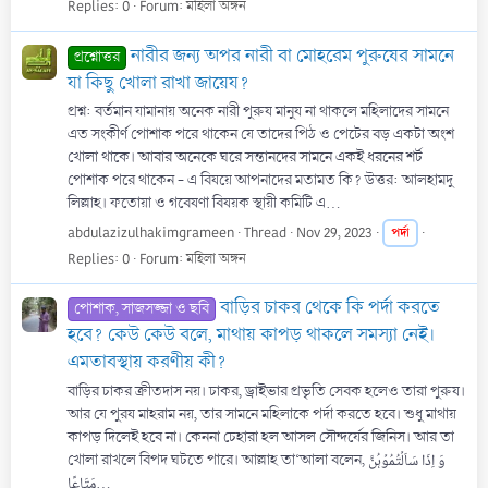
Replies: 0
Forum:
মহিলা অঙ্গন
নারীর জন্য অপর নারী বা মোহরেম পুরুষের সামনে
প্রশ্নোত্তর
যা কিছু খোলা রাখা জায়েয?
প্রশ্ন: বর্তমান যামানায় অনেক নারী পুরুষ মানুষ না থাকলে মহিলাদের সামনে
এত সংকীর্ণ পোশাক পরে থাকেন যে তাদের পিঠ ও পেটের বড় একটা অংশ
খোলা থাকে। আবার অনেকে ঘরে সন্তানদের সামনে একই ধরনের শর্ট
পোশাক পরে থাকেন - এ বিষয়ে আপনাদের মতামত কি? উত্তর: আলহামদু
লিল্লাহ। ফতোয়া ও গবেষণা বিষয়ক স্থায়ী কমিটি এ...
abdulazizulhakimgrameen
Thread
Nov 29, 2023
পর্দা
Replies: 0
Forum:
মহিলা অঙ্গন
বাড়ির চাকর থেকে কি পর্দা করতে
পোশাক, সাজসজ্জা ও ছবি
হবে? কেউ কেউ বলে, মাথায় কাপড় থাকলে সমস্যা নেই।
এমতাবস্থায় করণীয় কী?
বাড়ির চাকর ক্রীতদাস নয়। চাকর, ড্রাইভার প্রভৃতি সেবক হলেও তারা পুরুষ।
আর যে পুরষ মাহরাম নয়, তার সামনে মহিলাকে পর্দা করতে হবে। শুধু মাথায়
কাপড় দিলেই হবে না। কেননা চেহারা হল আসল সৌন্দর্যের জিনিস। আর তা
খোলা রাখলে বিপদ ঘটতে পারে। আল্লাহ তা‘আলা বলেন, وَ اِذَا سَاَلۡتُمُوۡہُنَّ
مَتَاعًا...