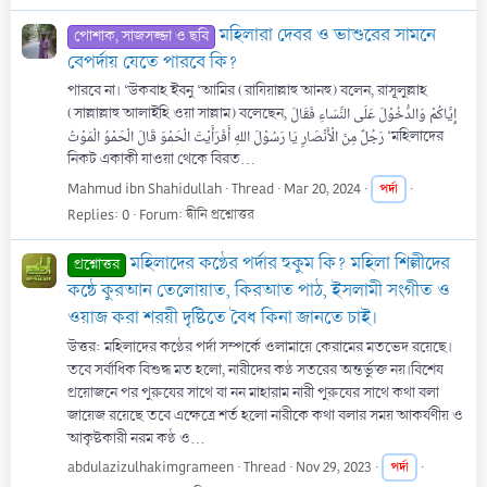
মহিলারা দেবর ও ভাশুরের সামনে
পোশাক, সাজসজ্জা ও ছবি
বেপর্দায় যেতে পারবে কি?
পারবে না। ‘উকবাহ ইবনু ‘আমির (রাযিয়াল্লাহু আনহু) বলেন, রাসূলুল্লাহ
(সাল্লাল্লাহু আলাইহি ওয়া সাল্লাম) বলেছেন, إِيَّاكُمْ وَالدُّخُوْلَ عَلَى النِّسَاءِ فَقَالَ
رَجُلٌ مِنَ الْأَنْصَارِ يَا رَسُوْلَ اللهِ أَفَرَأَيْتَ الْحَمْوَ قَالَ الْحَمْوُ الْمَوْتُ ‘মহিলাদের
নিকট একাকী যাওয়া থেকে বিরত...
Mahmud ibn Shahidullah
Thread
Mar 20, 2024
পর্দা
Replies: 0
Forum:
দ্বীনি প্রশ্নোত্তর
মহিলাদের কণ্ঠের পর্দার হুকুম কি? মহিলা শিল্পীদের
প্রশ্নোত্তর
কন্ঠে কুরআন তেলোয়াত, কিরআত পাঠ, ইসলামী সংগীত ও
ওয়াজ করা শরয়ী দৃষ্টিতে বৈধ কিনা জানতে চাই।
উত্তর: মহিলাদের কণ্ঠের পর্দা সম্পর্কে ওলামায়ে কেরামের মতভেদ রয়েছে।
তবে সর্বাধিক বিশুদ্ধ মত হলো, নারীদের কণ্ঠ সতরের অন্তর্ভুক্ত নয়।বিশেষ
প্রয়োজনে পর পুরুষের সাথে বা নন মাহারাম নারী পুরুষের সাথে কথা বলা
জায়েজ রয়েছে তবে এক্ষেত্রে শর্ত হলো নারীকে কথা বলার সময় আকর্ষণীয় ও
আকৃষ্টকারী নরম কণ্ঠ ও...
abdulazizulhakimgrameen
Thread
Nov 29, 2023
পর্দা