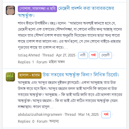
মেহেদী প্রদর্শন করা তাবাররুজের
পোশাক, সাজসজ্জা ও ছবি
অন্তর্ভুক্ত।
শায়খ ইবনে উসাইমীন (রহঃ) বলেন: "আমাদের অবশ্যই জানতে হবে যে,
মেহেদী হলো এক প্রকারের সৌন্দর্যসজ্জা, যা কোনো নারীর জন্য আল্লাহ্‌ যাদের
সামনে তার সৌন্দর্য প্রকাশ করার অনুমতি দিয়েছেন তাদের ছাড়া অন্য কারো
কাছে প্রকাশ করা জায়েয নয়। এর অর্থ হলো, সে যেন কোনো গাইরে-মাহরাম
পুরুষের কাছে তা প্রকাশ না করে।...
Istiaq Ahmed
Thread
Apr 27, 2025
পর্দা
নারী
মেহেদী
Replies: 1
Forum:
মহিলা অঙ্গন
উরু সতরের অন্তর্ভুক্ত কিনা? লিখিত ডিবেট।
হালাল - হারাম
আব্দুল্লাহ এবং আব্দুর রহমান দুইজন ক্লাসমেট। একদা আব্দুল্লাহ তার উরু
উলঙ্গ করে বসে ছিল। আব্দুর রহমান বলল ভাই আপনি কি জানেন না উরু
সতরের অন্তর্ভুক্ত? আব্দুল্লাহ:- জি ভাই আমি জানি তবে এটা হালকা সতরের
অন্তর্ভুক্ত। আব্দুর রহমান:- জি না ভাই এটা কঠিন সতরের অন্তর্ভুক্ত যেমন
লজ্জাস্থান। কারণ রাসূল...
abdulazizulhakimgrameen
Thread
Mar 14, 2025
পর্দা
Replies: 0
Forum:
অন্যান্য