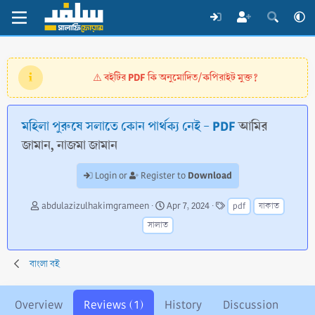
বইটির PDF কি অনুমোদিত/কপিরাইট মুক্ত?
⚠️
মহিলা পুরুষে সলাতে কোন পার্থক্য নেই - PDF
আমির
জামান, নাজমা জামান
Download
Login or
Register to
A
C
T
abdulazizulhakimgrameen
Apr 7, 2024
pdf
যাকাত
u
r
a
সালাত
t
e
g
h
a
s
o
t
বাংলা বই
r
i
o
n
Overview
Reviews (1)
History
Discussion
d