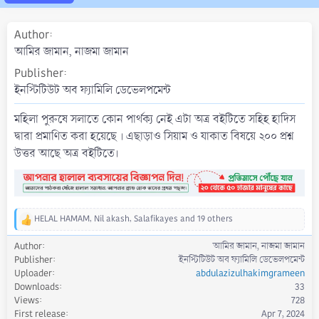
a
t
Author
e
আমির জামান, নাজমা জামান
Publisher
ইনস্টিটিউট অব ফ্যামিলি ডেভেলপমেন্ট
মহিলা পুরুষে সলাতে কোন পার্থক্য নেই এটা অত্র বইটিতে সহিহ হাদিস
দ্বারা প্রমাণিত করা হয়েছে । এছাড়াও সিয়াম ও যাকাত বিষয়ে ২০০ প্রশ্ন
উত্তর আছে অত্র বইটিতে।
HELAL HAMAM
,
Nil akash
,
Salafikayes
and 19 others
R
e
Author
আমির জামান, নাজমা জামান
a
Publisher
ইনস্টিটিউট অব ফ্যামিলি ডেভেলপমেন্ট
c
Uploader
abdulazizulhakimgrameen
t
Downloads
33
i
Views
728
o
First release
Apr 7, 2024
n