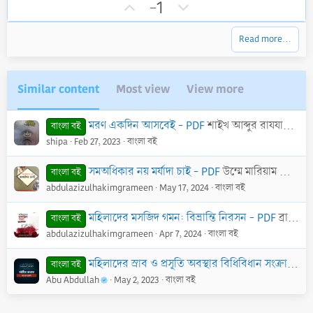
U
D
a
-1
r
p
o
(
v
w
s
Read more…
)
o
n
t
v
e
o
Similar content
Most view
View more
t
e
মরণ একদিন আসবেই - PDF
শাইখ আব্দুর রাযযাক বিন ইউসুফ
বাংলা বই
shipa
Feb 27, 2023
বাংলা বই
সমঅধিকার নয় মর্যাদা চাই - PDF
উম্মে মারিয়াম রাযিয়া বিনতে আযীযুর রহমান
বাংলা বই
abdulazizulhakimgrameen
May 17, 2024
বাংলা বই
মহিলাদের মসজিদ গমন: বিভ্রান্তি নিরসন - PDF
ব্রাদার রাহুল হুসাইন
বাংলা বই
abdulazizulhakimgrameen
Apr 7, 2024
বাংলা বই
মহিলাদের স্রাব ও প্রসূতি অবস্থার বিধিবিধান সংক্রান্ত ৬০টি প্রশ্ন - PDF
বাংলা বই
Abu Abdullah
May 2, 2023
বাংলা বই