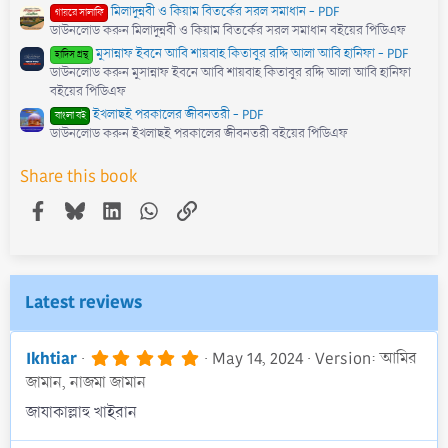
মিলাদুন্নবী ও কিয়াম বিতর্কের সরল সমাধান - PDF
গায়রে সালাফি
ডাউনলোড করুন মিলাদুন্নবী ও কিয়াম বিতর্কের সরল সমাধান বইয়ের পিডিএফ
মুসান্নাফ ইবনে আবি শায়বাহ কিতাবুর রদ্দি আলা আবি হানিফা - PDF
হাদিস গ্রন্থ
ডাউনলোড করুন মুসান্নাফ ইবনে আবি শায়বাহ কিতাবুর রদ্দি আলা আবি হানিফা
বইয়ের পিডিএফ
ইখলাছই পরকালের জীবনতরী - PDF
বাংলা বই
ডাউনলোড করুন ইখলাছই পরকালের জীবনতরী বইয়ের পিডিএফ
Share this book
Facebook
Bluesky
LinkedIn
WhatsApp
Link
Latest reviews
5
Ikhtiar
May 14, 2024
Version: আমির
.
জামান, নাজমা জামান
0
0
জাযাকাল্লাহু খাইরান
s
t