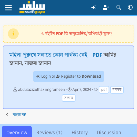
বইটির PDF কি অনুমোদিত/কপিরাইট মুক্ত?
⚠️
মহিলা পুরুষে সলাতে কোন পার্থক্য নেই - PDF
আমির
জামান, নাজমা জামান
Download
Login or
Register to
A
C
T
abdulazizulhakimgrameen
Apr 7, 2024
pdf
যাকাত
u
r
a
সালাত
t
e
g
h
a
s
o
t
বাংলা বই
r
i
o
n
Overview
Reviews (1)
History
Discussion
d