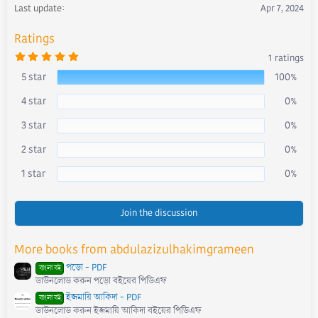
s
Last update
Apr 7, 2024
:
Ratings
5
1 ratings
.
0
5 star
100%
0
s
4 star
0%
t
a
r
3 star
0%
(
s
)
2 star
0%
1 star
0%
Join the discussion
More books from abdulazizulhakimgrameen
পড়ো - PDF
বাংলা বই
ডাউনলোড করুন পড়ো বইয়ের পিডিএফ
ইজমায়ি আকিদা - PDF
বাংলা বই
ডাউনলোড করুন ইজমায়ি আকিদা বইয়ের পিডিএফ