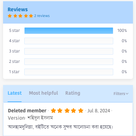
t
e
Reviews
5
2 reviews
.
0
0
s
5 star
100%
t
a
4 star
0%
r
(
s
3 star
0%
)
2 star
0%
1 star
0%
Latest
Most helpful
Rating
Filters
5
Deleted member
Jul 8, 2024
.
Version: শহিদুল ইসলাম
0
0
আলহামদুলিল্লা, বইটিতে অনেক সুন্দর আলোচনা করা হয়েছে।
s
t