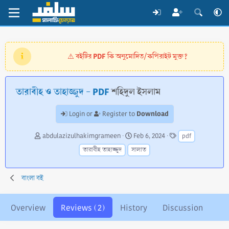
বইটির PDF কি অনুমোদিত/কপিরাইট মুক্ত?
⚠️
তারাবীহ ও তাহাজ্জুদ - PDF
শহিদুল ইসলাম
Download
Login or
Register to
A
C
T
abdulazizulhakimgrameen
Feb 6, 2024
pdf
u
r
a
তারাবীহ তাহাজ্জুদ
সালাত
t
e
g
h
a
s
o
t
বাংলা বই
r
i
o
n
Overview
Reviews (2)
History
Discussion
d
a