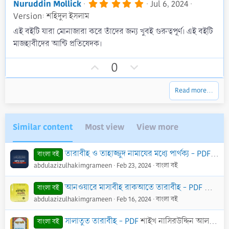
v
w
s
5
Nuruddin Mollick
Jul 6, 2024
)
.
o
n
Version: শহিদুল ইসলাম
0
t
v
0
এই বইটি যারা মোনাজারা করে তাঁদের জন্য খুবই গুরুত্বপূর্ণ। এই বইটি
s
e
o
মাজহাবীদের আন্টি প্রতিষেদক।
t
t
a
r
e
U
D
0
(
p
o
s
)
v
w
Read more…
o
n
t
v
e
o
Similar content
Most view
View more
t
e
তারাবীহ ও তাহাজ্জুদ নামাযের মধ্যে পার্থক্য - PDF
শাইখ 
বাংলা বই
abdulazizulhakimgrameen
Feb 23, 2024
বাংলা বই
আনওয়ারে মাসাবীহ রাকআতে তারাবীহ - PDF
আল্লামা
বাংলা বই
abdulazizulhakimgrameen
Feb 16, 2024
বাংলা বই
সালাতুত তারাবীহ - PDF
শাইখ নাসিরউদ্দিন আলবানী (রাহি.)
বাংলা বই