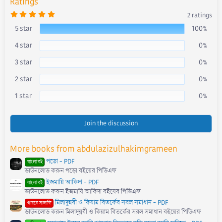
Ratings
5
2 ratings
.
0
5 star
100%
0
s
4 star
0%
t
a
r
3 star
0%
(
s
)
2 star
0%
1 star
0%
Join the discussion
More books from abdulazizulhakimgrameen
পড়ো - PDF
বাংলা বই
ডাউনলোড করুন পড়ো বইয়ের পিডিএফ
ইজমায়ি আকিদা - PDF
বাংলা বই
ডাউনলোড করুন ইজমায়ি আকিদা বইয়ের পিডিএফ
মিলাদুন্নবী ও কিয়াম বিতর্কের সরল সমাধান - PDF
গায়রে সালাফি
ডাউনলোড করুন মিলাদুন্নবী ও কিয়াম বিতর্কের সরল সমাধান বইয়ের পিডিএফ