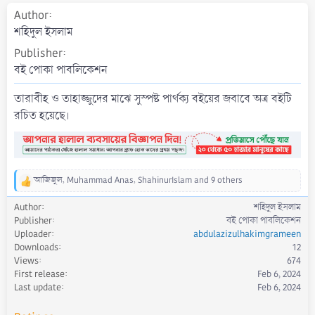
t
Author
e
শহিদুল ইসলাম
Publisher
বই পোকা পাবলিকেশন
তারাবীহ ও তাহাজ্জুদের মাঝে সুস্পষ্ট পার্থক্য বইয়ের জবাবে অত্র বইটি
রচিত হয়েছে।
আজিজুল
,
Muhammad Anas
,
ShahinurIslam
and 9 others
R
e
Author
শহিদুল ইসলাম
a
Publisher
বই পোকা পাবলিকেশন
c
Uploader
abdulazizulhakimgrameen
t
Downloads
12
i
Views
674
o
First release
Feb 6, 2024
n
s
Last update
Feb 6, 2024
: