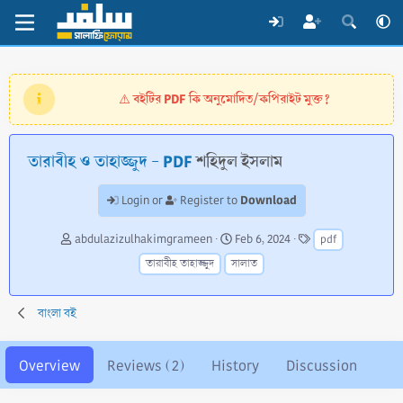
বইটির PDF কি অনুমোদিত/কপিরাইট মুক্ত?
⚠️
তারাবীহ ও তাহাজ্জুদ - PDF
শহিদুল ইসলাম
Download
Login or
Register to
A
C
T
abdulazizulhakimgrameen
Feb 6, 2024
pdf
u
r
a
তারাবীহ তাহাজ্জুদ
সালাত
t
e
g
h
a
s
o
t
বাংলা বই
r
i
o
n
Overview
Reviews (2)
History
Discussion
d
a