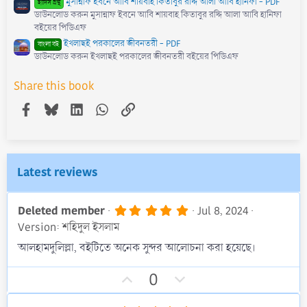
মুসান্নাফ ইবনে আবি শায়বাহ কিতাবুর রদ্দি আলা আবি হানিফা - PDF
হাদিস গ্রন্থ
ডাউনলোড করুন মুসান্নাফ ইবনে আবি শায়বাহ কিতাবুর রদ্দি আলা আবি হানিফা
বইয়ের পিডিএফ
ইখলাছই পরকালের জীবনতরী - PDF
বাংলা বই
ডাউনলোড করুন ইখলাছই পরকালের জীবনতরী বইয়ের পিডিএফ
Share this book
Facebook
Bluesky
LinkedIn
WhatsApp
Link
Latest reviews
5
Deleted member
Jul 8, 2024
.
Version: শহিদুল ইসলাম
0
0
আলহামদুলিল্লা, বইটিতে অনেক সুন্দর আলোচনা করা হয়েছে।
s
t
U
D
a
0
r
p
o
(