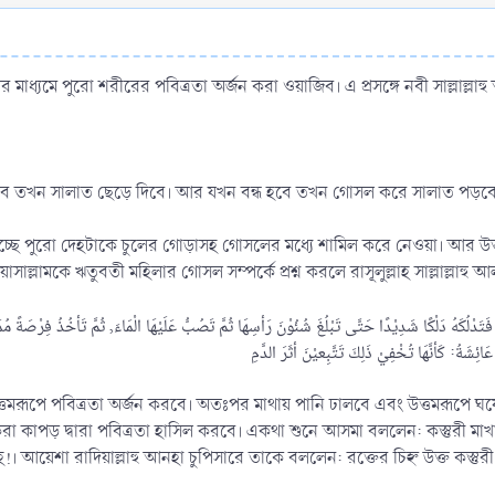
র মাধ্যমে পুরো শরীরের পবিত্রতা অর্জন করা ওয়াজিব। এ প্রসঙ্গে নবী সাল্লাল
 হবে তখন সালাত ছেড়ে দিবে। আর যখন বন্ধ হবে তখন গোসল করে সালাত পড়বে
হচ্ছে পুরো দেহটাকে চুলের গোড়াসহ গোসলের মধ্যে শামিল করে নেওয়া। আর উত্ত
াসাল্লামকে ঋতুবতী মহিলার গোসল সম্পর্কে প্রশ্ন করলে রাসূলুল্লাহ সাল্লাল্লাহু 
্তমরূপে পবিত্রতা অর্জন করবে। অতঃপর মাথায় পানি ঢালবে এবং উত্তমরূপে ঘষে
া কাপড় দ্বারা পবিত্রতা হাসিল করবে। একথা শুনে আসমা বললেন: কস্তুরী মাখানো 
!। আয়েশা রাদিয়াল্লাহু আনহা চুপিসারে তাকে বললেন: রক্তের চিহ্ন উক্ত কস্তুরী