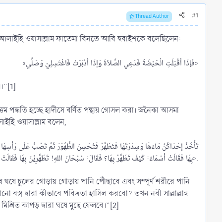
#1
Thread Author
্লাহু আলাইহি ওয়াসাল্লাম ফাতেমা বিনতে আবি হুবাইশকে বলেছিলেন:
«فَإذَا أقْبَلَتِ الْحَيْضَةُ فَدَعِي الصَّلاَةَ وَإذَا أدْبَرَتْ فَاغْتَسِلِيْ وَصَلِّي»​
।”[1]
ম পদ্ধতি হচ্ছে হাদীসে বর্ণিত পন্থায় গোসল করা। জনৈকা আসমা
আলাইহি ওয়াসাল্লাম বলেন,
بِهَا فَقَالَتْ أسْمَاءُ: كَيْفَ تَطَهَّرُ بِهَا؟ فَقَالَ: سُبْحَانَ اللهِ! تَطَهَّرِيْنَ بِهَا فَقَالَتْ عَائِشَةُ: كَأنَّهَا تُخْفِيْ ذَلِكَ تَتَّبِعيْنَ أثَرَ الدَّمِ».​
 ঘষে চুলের গোড়ায় গোড়ায় পানি পৌঁছাবে এবং সম্পূর্ণ শরীরে পানি
বস্ত্র দ্বারা কীভাবে পবিত্রতা হাসিল করবো? তখন নবী সাল্লাল্লাহু
 মিশ্রিত কাপড় দ্বারা ঘষে মুছে ফেলবে।”[2]