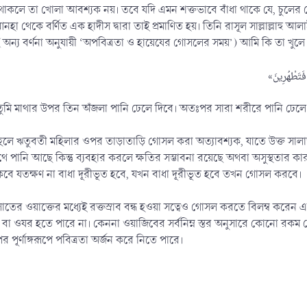
থাকলে তা খোলা আবশ্যক নয়। তবে যদি এমন শক্তভাবে বাঁধা থাকে যে, চুলের গ
 আনহা থেকে বর্ণিত এক হাদীস দ্বারা তাই প্রমাণিত হয়। তিনি রাসূল সাল্লাল্লাহু 
্য বর্ণনা অনুযায়ী ‘অপবিত্রতা ও হায়েযের গোসলের সময়’) আমি কি তা খুলে নিব
 তুমি মাথার উপর তিন অঁজলা পানি ঢেলে দিবে। অতঃপর সারা শরীরে পানি ঢেলে
্ধ হলে ঋতুবতী মহিলার ওপর তাড়াতাড়ি গোসল করা অত্যাবশ্যক, যাতে উক্ত সালা
থে পানি আছে কিন্তু ব্যবহার করলে ক্ষতির সম্ভাবনা রয়েছে অথবা অসুস্থতার 
াকবে যতক্ষণ না বাধা দূরীভূত হবে, যখন বাধা দূরীভূত হবে তখন গোসল করবে।
ের ওয়াক্তের মধ্যেই রক্তস্রাব বন্ধ হওয়া সত্বেও গোসল করতে বিলম্ব করেন এব
া ওযর হতে পারে না। কেননা ওয়াজিবের সর্বনিম্ন স্তর অনুসারে কোনো রকম গোস
পূর্ণাঙ্গরূপে পবিত্রতা অর্জন করে নিতে পারে।