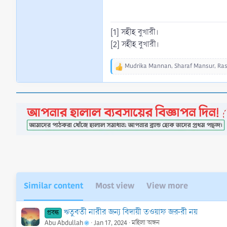
[1] সহীহ বুখারী।
[2] সহীহ বুখারী।
Mudrika Mannan
,
Sharaf Mansur
,
Ras
R
e
a
c
t
i
o
n
s
:
Similar content
Most view
View more
ঋতুবতী নারীর জন্য বিদায়ী তওয়াফ জরুরী নয়
প্রবন্ধ
Abu Abdullah
Jan 17, 2024
মহিলা অঙ্গন