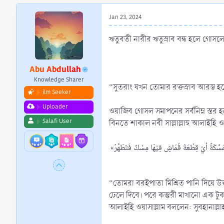
r
t
Jan 23, 2024
e
r
ঋতুবতী নারীর ঋতুস্রাব বন্ধ হলে গোসলে
Abu Abdullah
Knowledge Sharer
“সুতরাং যখন তোমার রক্তস্রাব আরম্ভ
ilm Seeker
Uploader
ওয়াজিব গোসল সমাপনের সর্বনিম্ন স্তর 
Salafi User
বিনতে শাকাল নবী সাল্লাল্লাহু আলাইহি ওয়
«تَأْخُذُ إحْدَاكُنَّ مَاءَهَا وَسِدْرَتَهَا فَتَطَهَّرُ فَتُحْسِنَ الطُّهُوْرَ ثُمَّ تَصُبُّ عَلَى رَأسِهَا فَتَدْلُكَهُ دَلْكًا شَدِيْدًا حَتَّى تَبْلُغَ شُئُوْنَ رَأسِهَا ثُمَّ تَصُبُّ عَلَيْهَا الْمَاءَ, ثُمَّ تَأخُذُ فِرْصَةً مُمَسَّكَةً أيْ قِطْعَةَ قُمَاشٍ فِيْهَا مِسْكٌ فَتَطَهَّرُ
“তোমরা বরইপাতা মিশ্রিত পানি দিয়ে উত
ঢেলে দিবে। পরে কস্তুরী মাখানো এক টুকর
আলাইহি ওয়াসাল্লাম বললেন: সুবহানাল্লাহ