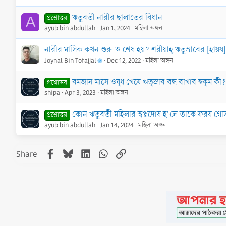
ঋতুবতী নারীর ছালাতের বিধান
প্রশ্নোত্তর
A
ayub bin abdullah
Jan 1, 2024
মহিলা অঙ্গন
নারীর মাসিক কখন শুরু ও শেষ হয়? শরীয়াহ্ ঋতুস্রাবের [হায়
Joynal Bin Tofajjal
Dec 12, 2022
মহিলা অঙ্গন
রমজান মাসে ওষুধ খেয়ে ঋতুস্রাব বন্ধ রাখার হুকুম কী?
প্রশ্নোত্তর
shipa
Apr 3, 2023
মহিলা অঙ্গন
কোন ঋতুবতী মহিলার স্বপ্নদোষ হ’লে তাকে ফরয গ
প্রশ্নোত্তর
ayub bin abdullah
Jan 14, 2024
মহিলা অঙ্গন
Facebook
Bluesky
LinkedIn
WhatsApp
Link
Share: