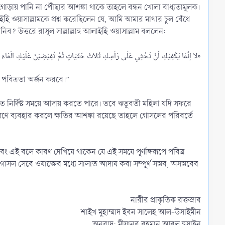
োড়ায় পানি না পৌঁছার আশঙ্কা থাকে তাহলে বন্ধন খোলা বাধ্যতামূলক।
আলাইহি ওয়াসাল্লামকে প্রশ্ন করেছিলেন যে, আমি আমার মাথার চুল বেঁধে
? উত্তরে রাসূল সাল্লাল্লাহু আলাইহি ওয়াসাল্লাম বললেন:
«لاَ إنَّمَا يَكْفِيْكِ أنْ تَحْثِي عَلَى رَأسِكِ ثَلاَثَ حَثَيَاتٍ ثُمَّ تُفِيْضِيْنَ عَلَيْكِ الْمَاءَ فَتَطْهُرِينَ»​
 পবিত্রতা অর্জন করবে।”
ত নির্দিষ্ট সময়ে আদায় করতে পারে। তবে ঋতুবতী মহিলা যদি সফরে
কারণে ব্যবহার করলে ক্ষতির আশঙ্কা রয়েছে তাহলে গোসলের পরিবর্তে
ং এই বলে কারণ দেখিয়ে থাকেন যে এই সময়ে পূর্ণাঙ্গরূপে পবিত্র
ল সেরে ওয়াক্তের মধ্যে সালাত আদায় করা সম্পূর্ণ সম্ভব, অসম্ভবের
নারীর প্রাকৃতিক রক্তস্রাব
শাইখ মুহাম্মাদ ইবন সালেহ আল-উসাইমীন
অনুবাদ: মীযানুর রহমান আবুল হুসাইন