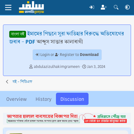
ইমামের পিছনে সুরা ফাতিহার বিরুদ্ধে অভিযোগের
বাংলা বই
জবাব - PDF
আব্দুস সাত্তার কালাবাগী
Download
Login or
Register to
T
S
abdulazizulhakimgrameen
Jan 3, 2024
h
t
r
a
বই - পিডিএফ
e
r
a
t
d
d
Overview
History
Discussion
s
a
t
t
a
e
r
t
e