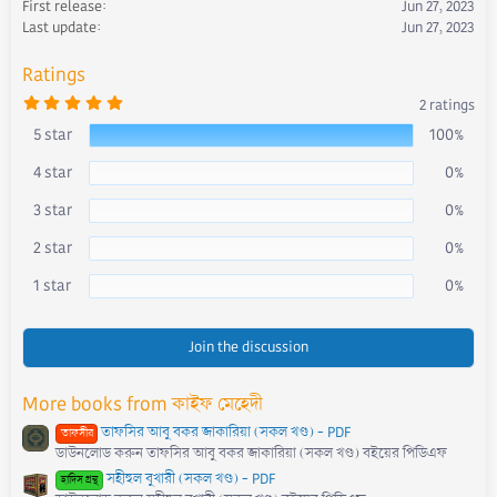
First release
Jun 27, 2023
n
s
Last update
Jun 27, 2023
:
Ratings
5
2 ratings
.
0
5 star
100%
0
s
4 star
0%
t
a
r
3 star
0%
(
s
)
2 star
0%
1 star
0%
Join the discussion
More books from কাইফ মেহেদী
তাফসির আবু বকর জাকারিয়া (সকল খণ্ড) - PDF
তাফসীর
ডাউনলোড করুন তাফসির আবু বকর জাকারিয়া (সকল খণ্ড) বইয়ের পিডিএফ
সহীহুল বুখারী (সকল খণ্ড) - PDF
হাদিস গ্রন্থ