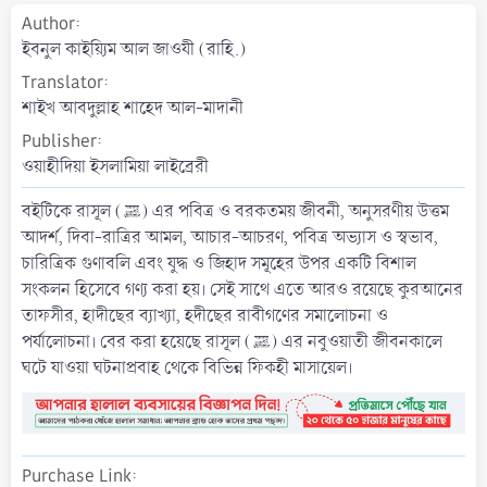
a
Author
t
ইবনুল কাইয়্যিম আল জাওযী (রাহি.)
e
Translator
শাইখ আবদুল্লাহ শাহেদ আল-মাদানী
Publisher
ওয়াহীদিয়া ইসলামিয়া লাইব্রেরী
বইটিকে রাসূল (ﷺ) এর পবিত্র ও বরকতময় জীবনী, অনুসরণীয় উত্তম
আদর্শ, দিবা-রাত্রির আমল, আচার-আচরণ, পবিত্র অভ্যাস ও স্বভাব,
চারিত্রিক গুণাবলি এবং যুদ্ধ ও জিহাদ সমূহের উপর একটি বিশাল
সংকলন হিসেবে গণ্য করা হয়। সেই সাথে এতে আরও রয়েছে কুরআনের
তাফসীর, হাদীছের ব্যাখ্যা, হদীছের রাবীগণের সমালোচনা ও
পর্যালোচনা। বের করা হয়েছে রাসূল (ﷺ) এর নবুওয়াতী জীবনকালে
ঘটে যাওয়া ঘটনাপ্রবাহ থেকে বিভিন্ন ফিকহী মাসায়েল।
Purchase Link