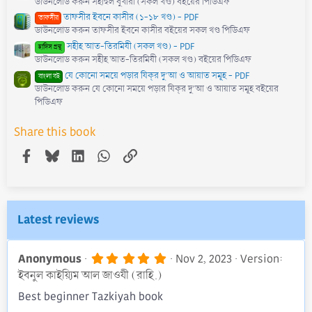
ডাউনলোড করুন সহীহুল বুখারী (সকল খণ্ড) বইয়ের পিডিএফ
তাফসীর ইবনে কাসীর (১-১৮ খণ্ড) - PDF
তাফসীর
ডাউনলোড করুন তাফসীর ইবনে কাসীর বইয়ের সকল খণ্ড পিডিএফ
সহীহ আত-তিরমিযী (সকল খণ্ড) - PDF
হাদিস গ্রন্থ
ডাউনলোড করুন সহীহ আত-তিরমিযী (সকল খণ্ড) বইয়ের পিডিএফ
যে কোনো সময়ে পড়ার যিক্‌র দু’আ ও আয়াত সমূহ - PDF
বাংলা বই
ডাউনলোড করুন যে কোনো সময়ে পড়ার যিক্‌র দু’আ ও আয়াত সমূহ বইয়ের
পিডিএফ
Share this book
Facebook
Bluesky
LinkedIn
WhatsApp
Link
Latest reviews
5
Anonymous
Nov 2, 2023
Version:
.
ইবনুল কাইয়্যিম আল জাওযী (রাহি.)
0
0
Best beginner Tazkiyah book
s