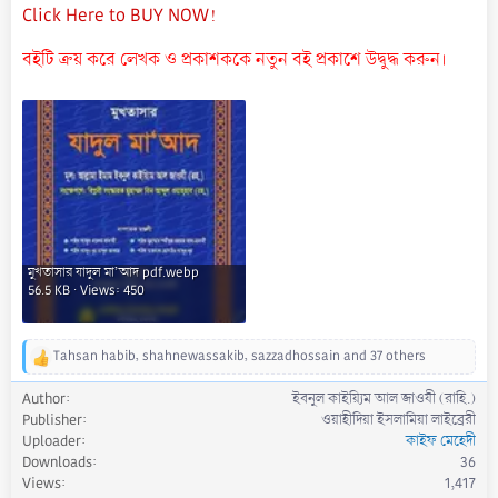
Click Here to BUY NOW!
বইটি ক্রয় করে লেখক ও প্রকাশককে নতুন বই প্রকাশে উদ্বুদ্ধ করুন।
মুখতাসার যাদুল মা’আদ pdf.webp
56.5 KB · Views: 450
Tahsan habib
,
shahnewassakib
,
sazzadhossain
and 37 others
R
e
Author
ইবনুল কাইয়্যিম আল জাওযী (রাহি.)
a
Publisher
ওয়াহীদিয়া ইসলামিয়া লাইব্রেরী
c
Uploader
কাইফ মেহেদী
t
Downloads
36
i
Views
1,417
o