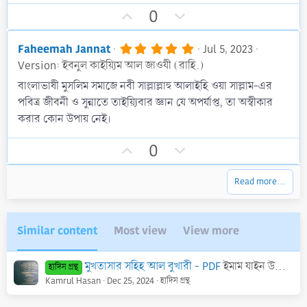
t
U
D
a
0
r
p
o
(
v
w
s
5
Faheemah Jannat
Jul 5, 2023
)
.
o
n
Version: ইবনুল কাইয়্যিম আল জাওযী (রাহি.)
0
t
v
0
বাংলাভাষী মুসলিম সমাজে নবী সাল্লাল্লাহু আলাইহি ওয়া সাল্লাম-এর
s
e
o
পবিত্র জীবনী ও সুন্নাতে তাইয়্যিবার জ্ঞান যে অপর্যাপ্ত, তা অস্বীকার
t
t
a
করার কোন উপায় নেই।
r
e
(
U
D
s
0
)
p
o
v
w
Read more…
o
n
t
v
e
o
Similar content
Most view
View more
t
e
মুখতাসার সহিহ আল বুখারী - PDF
ইমাম যাইন উদ্দীন আহমাদ (রাহি.)
হাদিস গ্রন্থ
Kamrul Hasan
Dec 25, 2024
হাদিস গ্রন্থ