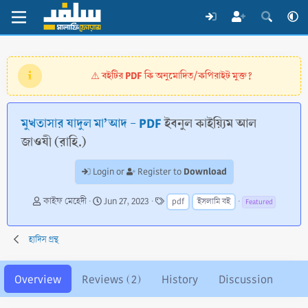
বইটির PDF কি অনুমোদিত/কপিরাইট মুক্ত?
⚠️
মুখতাসার যাদুল মা’আদ - PDF
ইবনুল কাইয়্যিম আল
জাওযী (রাহি.)
Download
Login or
Register to
A
C
T
কাইফ মেহেদী
Jun 27, 2023
pdf
ইসলামি বই
Featured
u
r
a
t
e
g
h
a
s
হাদিস গ্রন্থ
o
t
r
i
o
Overview
Reviews (2)
History
Discussion
n
d