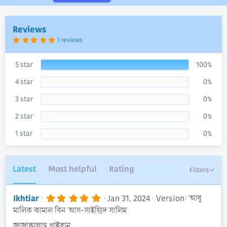
a
t
e
Reviews
5
1 reviews
.
0
0
s
5 star
100%
t
a
4 star
0%
r
(
s
3 star
0%
)
2 star
0%
1 star
0%
Latest
Most helpful
Rating
Filters
5
Ikhtiar
Jan 31, 2024
Version: আবূ
.
মালিক কামাল বিন আস-সাইয়্যিদ সালিম
0
0
জাজাকাল্লাহু খাইরান