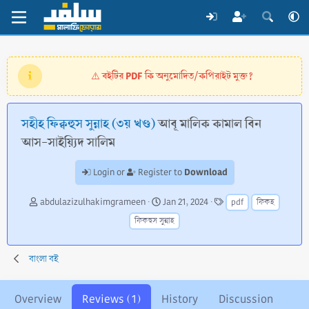
বইটির PDF কি অনুমোদিত/কপিরাইট মুক্ত?
⚠️
সহীহ ফিক্বহুস সুন্নাহ (৩য় খণ্ড)
আবূ মালিক কামাল বিন
আস-সাইয়্যিদ সালিম
Download
Login or
Register to
A
C
T
abdulazizulhakimgrameen
Jan 21, 2024
pdf
ফিকহ
u
r
a
ফিকহুস সুন্নাহ
t
e
g
h
a
s
o
t
বাংলা বই
r
i
o
n
Overview
Reviews (1)
History
Discussion
d