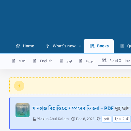
Home
What's new
Books
Q
Read Online
বাংলা
English
اردو
العربية
মানহাজ বিভ্রান্তিতে সম্পদের ফিতনা - PDF
মুহাম্ম
A
C
T
Yiakub Abul Kalam
Dec 8, 2022
pdf
ইসলামি বই
u
r
a
t
e
g