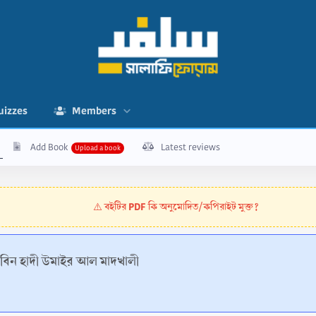
uizzes
Members
Add Book
Latest reviews
বইটির PDF কি অনুমোদিত/কপিরাইট মুক্ত?
⚠️
াদ বিন হাদী উমাইর আল মাদখালী