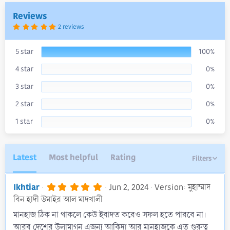
a
Reviews
t
e
5
2 reviews
.
0
0
s
5 star
100%
t
a
4 star
0%
r
(
s
3 star
0%
)
2 star
0%
1 star
0%
Latest
Most helpful
Rating
Filters
5
Ikhtiar
Jun 2, 2024
Version: মুহাম্মাদ
.
বিন হাদী উমাইর আল মাদখালী
0
0
মানহাজ ঠিক না থাকলে কেউ ইবাদত করেও সফল হতে পারবে না।
s
আরব দেশের উলামাগন এজন্য আকিদা আর মানহাজকে এত গুরুত্ব
t