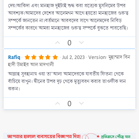
a
দেয়।আকিদা এবং মানহাজ দুইটাই শুদ্ধ করা প্রত্যেক মুসলিমের উপর
r
আবশ্যক।আমাদের দেশের আলেমগন আগে হয়তো মানহাজের গুরুত্ব
(
s
সম্পর্কে জানতেন না।বর্তমানে আরবদের সাথে আলেমদের নিবিড়
)
সম্পর্কের কারণে আমরা মানহাজের গুরুত্ব সম্পর্কে বুঝতে পারতেছি।
U
D
0
p
o
v
w
5
Rafiq
Jul 2, 2023
Version: মুহাম্মাদ বিন
.
o
n
হাদী উমাইর আল মাদখালী
0
t
v
0
আল্লাহ সুবহানাহু ওয়া তা'আলা আমাদেরকে যাবতীয় ফিতনা থেকে
s
e
o
বাঁচিয়ে রাখুন। দ্বীনের উপর দৃঢ় থেকে মৃত্যুবরণ করার তাওফীক দান
t
t
a
করুন।
r
e
(
U
D
s
0
)
p
o
v
w
o
n
t
v