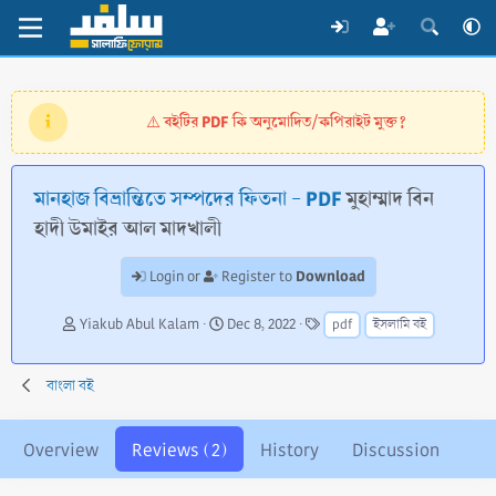
বইটির PDF কি অনুমোদিত/কপিরাইট মুক্ত?
⚠️
মানহাজ বিভ্রান্তিতে সম্পদের ফিতনা - PDF
মুহাম্মাদ বিন
হাদী উমাইর আল মাদখালী
Download
Login or
Register to
A
C
T
Yiakub Abul Kalam
Dec 8, 2022
pdf
ইসলামি বই
u
r
a
t
e
g
h
a
s
বাংলা বই
o
t
r
i
o
Overview
Reviews (2)
History
Discussion
n
d