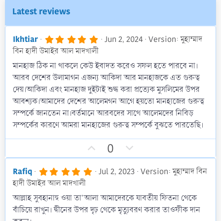
Latest reviews
5
Ikhtiar
Jun 2, 2024
Version: মুহাম্মাদ
.
বিন হাদী উমাইর আল মাদখালী
0
0
মানহাজ ঠিক না থাকলে কেউ ইবাদত করেও সফল হতে পারবে না।
s
আরব দেশের উলামাগন এজন্য আকিদা আর মানহাজকে এত গুরুত্ব
t
a
দেয়।আকিদা এবং মানহাজ দুইটাই শুদ্ধ করা প্রত্যেক মুসলিমের উপর
r
আবশ্যক।আমাদের দেশের আলেমগন আগে হয়তো মানহাজের গুরুত্ব
(
s
সম্পর্কে জানতেন না।বর্তমানে আরবদের সাথে আলেমদের নিবিড়
)
সম্পর্কের কারণে আমরা মানহাজের গুরুত্ব সম্পর্কে বুঝতে পারতেছি।
U
D
0
p
o
v
w
5
Rafiq
Jul 2, 2023
Version: মুহাম্মাদ বিন
.
o
n
হাদী উমাইর আল মাদখালী
0
t
v
0
আল্লাহ সুবহানাহু ওয়া তা'আলা আমাদেরকে যাবতীয় ফিতনা থেকে
s
e
o
বাঁচিয়ে রাখুন। দ্বীনের উপর দৃঢ় থেকে মৃত্যুবরণ করার তাওফীক দান
t
t
a