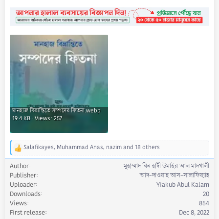
মানহাজ বিভ্রান্তিতে সম্পদের ফিতনা.webp
19.4 KB · Views: 257
Salafikayes
,
Muhammad Anas
,
nazim
and 18 others
R
e
Author
মুহাম্মাদ বিন হাদী উমাইর আল মাদখালী
a
Publisher
আদ-দাওয়াহ আস-সালাফিয়্যাহ
c
Uploader
Yiakub Abul Kalam
t
Downloads
20
i
Views
854
o
First release
Dec 8, 2022
n