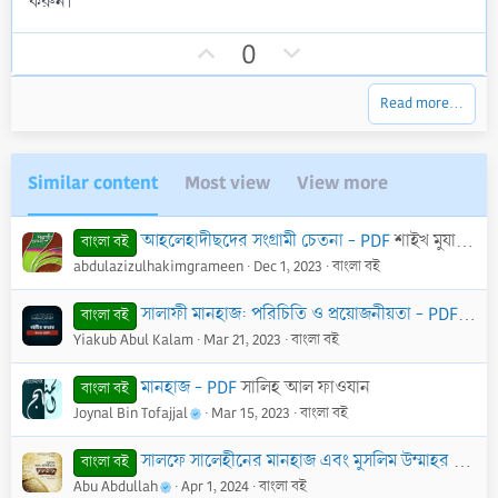
করুন।
r
e
(
U
D
s
0
)
p
o
v
w
Read more…
o
n
t
v
e
o
Similar content
Most view
View more
t
e
আহলেহাদীছদের সংগ্রামী চেতনা - PDF
শাইখ মুযাফফর বিন মুহসিন
বাংলা বই
abdulazizulhakimgrameen
Dec 1, 2023
বাংলা বই
সালাফী মানহাজ: পরিচিতি ও প্রয়োজনীয়তা - PDF
মুহাম
বাংলা বই
Yiakub Abul Kalam
Mar 21, 2023
বাংলা বই
মানহাজ - PDF
সালিহ আল ফাওযান
বাংলা বই
Joynal Bin Tofajjal
Mar 15, 2023
বাংলা বই
সালফে সালেহীনের মানহাজ এবং মুসলিম উম্মাহর জন্য এর প্রয়োজনীয়তা - PDF
বাংলা বই
Abu Abdullah
Apr 1, 2024
বাংলা বই