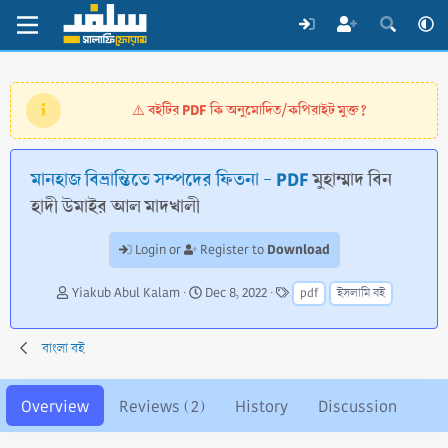
বইটির PDF কি অনুমোদিত/কপিরাইট মুক্ত?
⚠️
মানহাজ বিভ্রান্তিতে সম্পদের ফিতনা - PDF
মুহাম্মাদ বিন
হাদী উমাইর আল মাদখালী
Download
Login or
Register to
A
C
T
Yiakub Abul Kalam
Dec 8, 2022
pdf
ইসলামি বই
u
r
a
t
e
g
h
a
s
বাংলা বই
o
t
r
i
o
Overview
Reviews (2)
History
Discussion
n
d