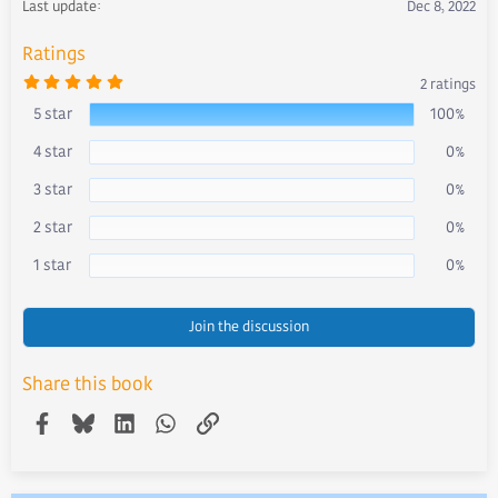
s
Last update
Dec 8, 2022
:
Ratings
5
2 ratings
.
0
5 star
100%
0
s
4 star
0%
t
a
r
3 star
0%
(
s
)
2 star
0%
1 star
0%
Join the discussion
Share this book
Facebook
Bluesky
LinkedIn
WhatsApp
Link