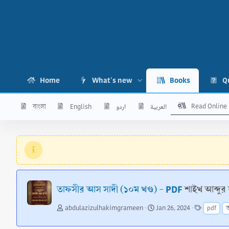
Home
What's new
Books
Q
Read Online
বাংলা
English
اردو
العربية
তাফসীর আস সাদী (১০ম খণ্ড) - PDF
শাইখ আব্দুর
A
C
T
abdulazizulhakimgrameen
Jan 26, 2024
pdf
ত
u
r
a
t
e
g