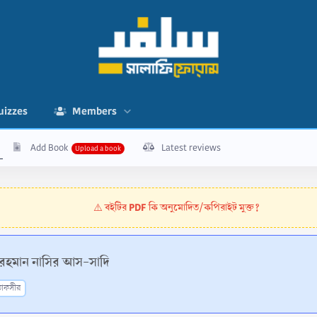
uizzes
Members
Add Book
Latest reviews
বইটির PDF কি অনুমোদিত/কপিরাইট মুক্ত?
⚠️
 রহমান নাসির আস-সাদি
াফসীর