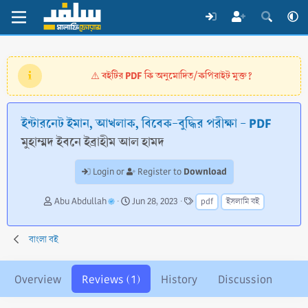
বইটির PDF কি অনুমোদিত/কপিরাইট মুক্ত?
⚠️
ইন্টারনেট ইমান, আখলাক, বিবেক-বুদ্ধির পরীক্ষা - PDF
মুহাম্মদ ইবনে ইব্রাহীম আল হামদ
Download
Login or
Register to
A
C
T
Abu Abdullah
Jun 28, 2023
pdf
ইসলামি বই
u
r
a
t
e
g
h
a
s
বাংলা বই
o
t
r
i
o
Overview
Reviews (1)
History
Discussion
n
d