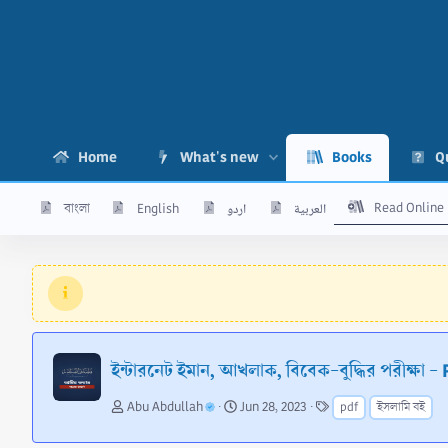
Home
What's new
Books
Q
Read Online
বাংলা
English
اردو
العربية
ইন্টারনেট ইমান, আখলাক, বিবেক-বুদ্ধির পরীক্ষা 
A
C
T
Abu Abdullah
Jun 28, 2023
pdf
ইসলামি বই
u
r
a
t
e
g