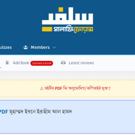
uizzes
Members
Add Book
Latest reviews
বইটির PDF কি অনুমোদিত/কপিরাইট মুক্ত?
⚠️
- PDF
মুহাম্মদ ইবনে ইব্রাহীম আল হামদ