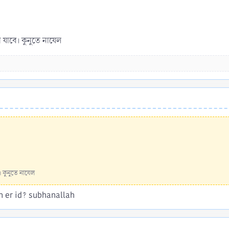
 যাবে। কুনুতে নাযেল
 কুনুতে নাযেল
h er id? subhanallah