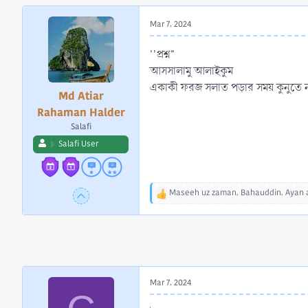
r
t
Mar 7, 2024
e
r
''প্রশ্ন"
আসসালামু আলাইকুম
একাকী ফরজ সলাত পড়ার সময় কুনুতে না
Md Atiar
Rahaman Halder
Salafi
Salafi User
Maseeh uz zaman
,
Bahauddin
,
Ayan
a
R
e
a
c
t
i
o
Mar 7, 2024
n
s