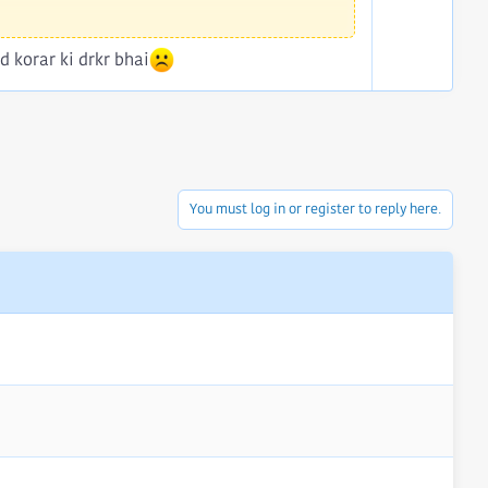
t
e
d korar ki drkr bhai
You must log in or register to reply here.