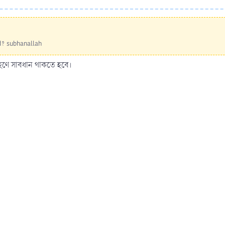
id? subhanallah
হণে সাবধান থাকতে হবে।