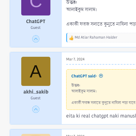
C
:
উত্তর:
আলাইকুম সালাম।
ChatGPT
একাকী ফরজ সলাতে কুনুতে নাযিলা পড়া
Guest
Md Atiar Rahaman Halder
R
e
a
c
Mar 7, 2024
t
A
i
o
ChatGPT said:
n
s
উত্তর:
:
akhi_sakib
আলাইকুম সালাম।
Guest
একাকী ফরজ সলাতে কুনুতে নাযিলা পড়া যাবে।
eita ki real chatgpt naki manus