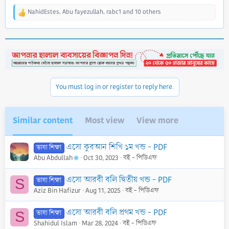
NahidEstes
,
Abu fayezullah
,
rabc1
and 10 others
R
e
a
c
t
i
o
n
You must log in or register to reply here.
s
:
Similar content
Most view
View more
এসো কুরআন শিখি ১ম খন্ড - PDF
ভাষা শিক্ষা
Abu Abdullah
Oct 30, 2023
বই - পিডিএফ
এসো আরবী বলি দ্বিতীয় খন্ড - PDF
ভাষা শিক্ষা
S
Aziz Bin Hafizur
Aug 11, 2025
বই - পিডিএফ
এসো আরবী বলি প্রথম খন্ড - PDF
ভাষা শিক্ষা
S
Shahidul Islam
Mar 28, 2024
বই - পিডিএফ