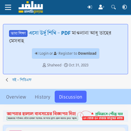
এসো উর্দু শিখি - PDF
মাওলানা আবু তাহের
ভাষা শিক্ষা
মেসবাহ
Download
Login or
Register to
T
S
Shaheed
Oct 31, 2023
h
t
r
a
বই - পিডিএফ
e
r
a
t
d
d
Overview
History
Discussion
s
a
t
t
a
e
r
t
e