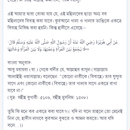
গেছে। নিশ্চয়ই আল্লাহ ক্ষমাশীল, পরম দয়ালু।
‎এই আয়াত দ্বারা বোঝা যায় যে, এই মহিলাদের ছাড়া অন্য সব
মহিলাদের বিবাহ করা যাবে। কুরআনে খালা ও খালার ভাঞ্জিকে একত্রে
বিবাহ নিষিদ্ধ করা হয়নি। কিন্তু হাদীসে এসেছে:-
«لَا يُجْمَعُ بَيْنَ الْمَرْأَةِ وَعَمَّتِهَا، وَلَا بَيْنَ الْمَرْأَةِ وَخَالَتِهَا»
‎বাংলা অনুবাদ:
‎আবু হুরায়রা (রা.) থেকে বর্ণিত যে, আল্লাহর রাসূল (সাল্লাল্লাহু
আলাইহি ওয়াসাল্লাম) বলেছেন: "কোনো নারীকে (বিবাহে) তার ফুফুর
সাথে এবং কোনো নারীকে (বিবাহে) তার খালার সাথে একত্রে রাখা
যাবে না।"
‎(সূত্র: সহীহ বুখারী: ৫১০৯, সহীহ মুসলিম: ১৪০৮)
‎তুমি কি মনে কর একত্রে করা যাবে?(( যদি না বলে তাহলে তো মেনেই
নিল যে, হাদীস লাগবে কুরআন বুঝতে ও আমল করতে। আর যদি
বলে...))