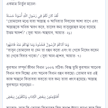
একমাত্র নির্ভুল মডেল:
‎لَّقَدْ كَانَ لَكُمْ فِي رَسُولِ اللَّهِ أُسْوَةٌ حَسَنَةٌ
‎"তোমাদের মধ্যে যারা আল্লাহ ও আখিরাত দিবসের আশা রাখে এবং
আল্লাহকে অধিক স্মরণ করে, তাদের জন্য রাসূলুল্লাহর মধ্যে রয়েছে
উত্তম আদর্শ।" (সূরা আল-আহযাব, আয়াত: ২১)
‎وَمَا آتَاكُمُ الرَّسُولُ فَخُذُوهُ وَمَا نَهَاكُمْ عَنْهُ فَانتَهُوا
‎"রাসূল তোমাদের যা দেন তা গ্রহণ করো এবং যা থেকে নিষেধ করেন
তা থেকে বিরত থাকো।" (সূরা আল-হাশর, আয়াত: ৭)
‎কুরআন সম্পূর্ণ জীবন বিধান ১০০% সঠিক। কিন্তু তুমি কুরআন আনেক
বিধান বাদ দিচ্ছো এবং অনেক বিধান গ্রহণ করছো। তোমার মত এই
কাজ আহলে কিতাবরা করতো যার জন্য তারা ধ্বংস হয়েছে। আল্লাহ
কুরআনে বলেছেন:-
‎أَفَتُؤْمِنُونَ بِبَعْضِ الْكِتَابِ وَتَكْفُرُونَ بِبَعْضٍ