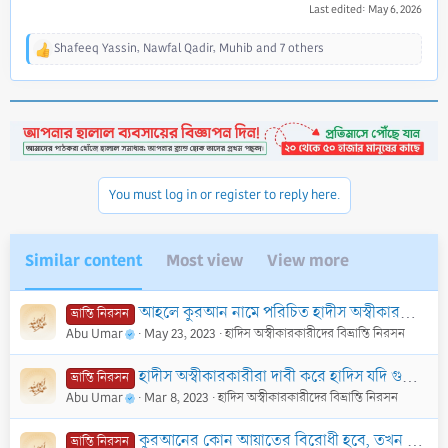
Last edited:
May 6, 2026
Shafeeq Yassin
,
Nawfal Qadir
,
Muhib
and 7 others
R
e
a
c
t
i
o
n
You must log in or register to reply here.
s
:
Similar content
Most view
View more
আহলে কুরআন নামে পরিচিত হাদীস অস্বীকারকারী ফিরকা নব্য মুতাযিলাদের কিছু বিভ্রান্তিমূলক প্রশ্নের জবাব
ভ্রান্তি নিরসন
Abu Umar
May 23, 2023
হাদিস অস্বীকারকারীদের বিভ্রান্তি নিরসন
হাদীস অস্বীকারকারীরা দাবী করে হাদিস যদি গুরুত্বপূর্ণ হতো তবে কুরআনের মত হাদিস ও খোলাফায়ে রাশেদিনের লিখতো।
ভ্রান্তি নিরসন
Abu Umar
Mar 8, 2023
হাদিস অস্বীকারকারীদের বিভ্রান্তি নিরসন
কুরআনের কোন আয়াতের বিরোধী হবে, তখন সে হাদীস অগ্রাহ্য হবে, যতই তা বিশুদ্ধ হৌক না কেন।
ভ্রান্তি নিরসন