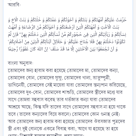
‎আরবি:
بَنٰتُ الۡاُخۡتِ وَ اُمَّهٰتُكُمُ الّٰتِیۡۤ اَرۡضَعۡنَكُمۡ وَ اَخَوٰتُكُمۡ مِّنَ الرَّضَاعَةِ وَ اُمَّهٰتُ
نِسَآئِكُمۡ وَ رَبَآئِبُكُمُ الّٰتِیۡ فِیۡ حُجُوۡرِكُمۡ مِّنۡ نِّسَآئِكُمُ الّٰتِیۡ دَخَلۡتُمۡ بِهِنَّ ۖ فَاِنۡ لَّمۡ
تَكُوۡنُوۡا دَخَلۡتُمۡ بِهِنَّ فَلَا جُنَاحَ عَلَیۡكُمۡ ۫ وَ حَلَآئِلُ اَبۡنَآئِكُمُ الَّذِیۡنَ مِنۡ اَصۡلَابِكُمۡ ۙ
وَ اَنۡ تَجۡمَعُوۡا بَیۡنَ الۡاُخۡتَیۡنِ اِلَّا مَا قَدۡ سَلَفَ ؕ اِنَّ اللّٰهَ كَانَ غَفُوۡرًا رَّحِیۡمًا
‎বাংলা অনুবাদ:
‎তোমাদের জন্য হারাম করা হয়েছে তোমাদের মা, তোমাদের কন্যা,
তোমাদের বোন, তোমাদের ফুফু, তোমাদের খালা, ভ্রাতুষ্পুত্রী,
ভাগিনেয়ী, তোমাদের সেই মায়েরা যারা তোমাদের স্তন্যপান করিয়েছে,
তোমাদের দুধ-বোন, তোমাদের শাশুড়ি, তোমাদের স্ত্রীদের মধ্যে যার
সাথে তোমরা সহবাস করেছ তার গর্ভজাত কন্যা যারা তোমাদের
আশ্রয়ে আছে; কিন্তু যদি তাদের সাথে তোমাদের সহবাস না হয়ে থাকে
তবে (তাদের কন্যাদের বিয়ে করলে) তোমাদের কোন গুনাহ নেই।
আর তোমাদের জন্য হারাম করা হয়েছে তোমাদের ঔরসজাত পুত্রদের
স্ত্রী এবং দুই বোনকে একত্রে বিবাহ করা; আগে যা হয়েছে তা হয়ে