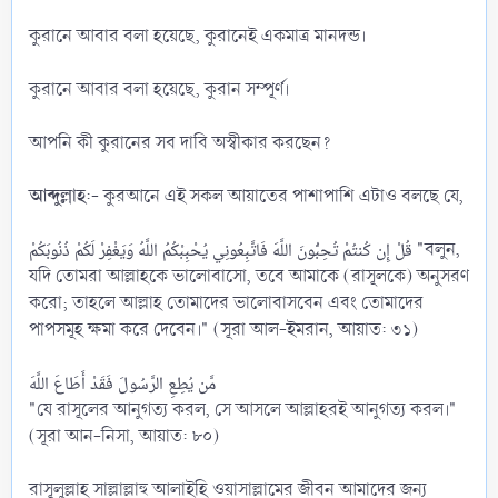
‎কুরানে আবার বলা হয়েছে, কুরানেই একমাত্র মানদন্ড।
‎কুরানে আবার বলা হয়েছে, কুরান সম্পূর্ণ।
‎আপনি কী কুরানের সব দাবি অস্বীকার করছেন?
আব্দুল্লাহ
:- কুরআনে এই সকল আয়াতের পাশাপাশি এটাও বলছে যে,
যদি তোমরা আল্লাহকে ভালোবাসো, তবে আমাকে (রাসূলকে) অনুসরণ
করো; তাহলে আল্লাহ তোমাদের ভালোবাসবেন এবং তোমাদের
পাপসমূহ ক্ষমা করে দেবেন।" (সূরা আল-ইমরান, আয়াত: ৩১)
‎مَّن يُطِعِ الرَّسُولَ فَقَدْ أَطَاعَ اللَّهَ
‎"যে রাসূলের আনুগত্য করল, সে আসলে আল্লাহরই আনুগত্য করল।"
(সূরা আন-নিসা, আয়াত: ৮০)
‎রাসূলুল্লাহ সাল্লাল্লাহু আলাইহি ওয়াসাল্লামের জীবন আমাদের জন্য