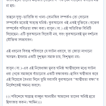
কারণ হলো তাদের মধ্যকার বোনের সম্পর্ক যেন সতীনের ঝগড়ায় নষ্ট
না হয়।
‎তাহলে ফুফু-ভাতিজি বা খালা-বোনঝির সম্পর্কও তো বোনের
সম্পর্কের মতোই অত্যন্ত ঘনিষ্ঠ। কুরআনের ওই একই যুক্তিতে (রক্তের
সম্পর্কের পবিত্রতা রক্ষা করা) রাসূল (সা.) এই অতিরিক্ত বিধিটি
দিয়েছেন। এটি কুরআনের বিরোধী নয়, বরং কুরআনেরই মূল দর্শনের
যৌক্তিক সম্প্রসারণ।
‎এই ধরনের বিবাহ পরিবারে যে ফাটল ধরাবে, তা জোড়া লাগানো
অসম্ভব। ইসলাম একটি সুশৃঙ্খল সমাজ চায়, বিশৃঙ্খলা নয়।
‎রাসূল (সা.)-এর এই নিষেধাজ্ঞা মূলত ঘনিষ্ঠ আত্মীয়দের মধ্যে ফাটল
ধরা থেকে সমাজকে বাঁচানোর একটি রক্ষাকবচ। হাদিস অস্বীকার করে
এই বিয়েকে বৈধতা দিলে তুমি সরাসরি কুরআনের "আত্মীয়তা রক্ষা"র
নির্দেশকেই অমান্য করবে।
(((পরিশেষে আল্লাহ রাব্বুল আলামীন আমাদের তাদের অনিষ্ট হতে
হিফাজত করুন। আমিন)))