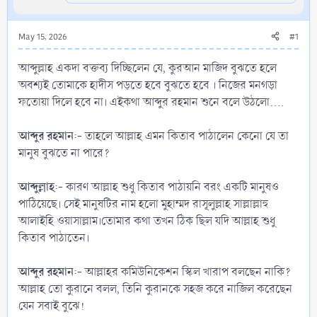
May 15, 2026
#1
‎আব্দুল্লাহ একদা বক্তব্য দিচ্ছিলেন যে, কুরআন মাজিদ বুঝতে হলে
অবশ্যই তোমাকে হাদীস পড়তে হবে বুঝতে হবে । নিজের মনগড়া
ফতোয়া দিলে হবে না। এইকথা আব্দুর রহমান শুনে বলে উঠলো....
‎আব্দুর রহমান
:- তাহলে আল্লাহ এমন কিতাব পাঠালেন কেনো যে তা
মানুষ বুঝতে না পারে?
আব্দুল্লাহ
:- কারণ আল্লাহ শুধু কিতাব পাঠায়নি বরং একটি মানুষও
পাঠিয়েছে। সেই মানুষটির নাম হলো মুহাম্মদ রাসূলুল্লাহ সাল্লাল্লাহু
আলাইহি ওয়াসাল্লাম।তোমার কথা তখন ঠিক ছিল যদি আল্লাহ শুধু
কিতাব পাঠাতেন।
‎আব্দুর রহমান
:- আল্লাহর কমিউনিকেশন স্কিল খারাপ বলছেন নাকি?
আল্লাহ তো কুরানে বলল, তিনি কুরানকে সহজ করে নাজিল করেছেন
যেন সবাই বুঝে!