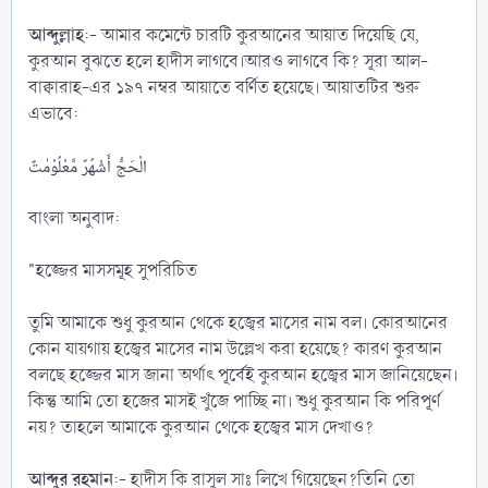
আব্দুল্লাহ
:- আমার কমেন্টে চারটি কুরআনের আয়াত দিয়েছি যে,
কুরআন বুঝতে হলে হাদীস লাগবে।আরও লাগবে কি? সূরা আল-
বাক্বারাহ-এর ১৯৭ নম্বর আয়াতে বর্ণিত হয়েছে। আয়াতটির শুরু
এভাবে:
‎الْحَجُّ أَشْهُرٌ مَّعْلُوْمٰتٌ
‎বাংলা অনুবাদ:
‎"হজ্জের মাসসমূহ সুপরিচিত
‎তুমি আমাকে শুধু কুরআন থেকে হজ্বের মাসের নাম বল। কোরআনের
কোন যায়গায় হজ্বের মাসের নাম উল্লেখ করা হয়েছে? কারণ কুরআন
বলছে হজ্জের মাস জানা অর্থাৎ পূর্বেই কুরআন হজ্বের মাস জানিয়েছেন।
কিন্তু আমি তো হজের মাসই খুঁজে পাচ্ছি না। শুধু কুরআন কি পরিপূর্ণ
নয়? তাহলে আমাকে কুরআন থেকে হজ্বের মাস দেখাও?
‎আব্দুর রহমান
:- হাদীস কি রাসুল সাঃ লিখে গিয়েছেন?তিনি তো