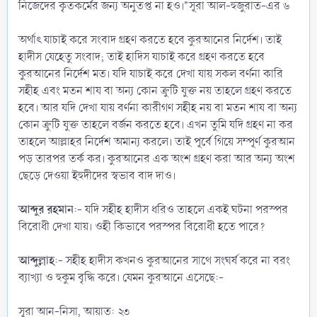
নিজেদের কৃতকর্মের জন্য অনুতপ্ত না হও।"সূরা আল-হুজুরাত-এর ৬
‎অর্থাৎ যাচাই করে সংবাদ গ্রহণ করতে হবে কুরআনের নির্দেশ। তাই
হাদীস যেহেতু সংবাদ; তাই হাদিস যাচাই করে গ্রহণ করতে হবে
কুরআনের নির্দেশ মত। যদি যাচাই করে দেখা যায় সকল বর্ণনা কারি
সহীহ এবং মতন শায বা অন্য কোন ক্রুটি যুক্ত নয় তাহলে গ্রহণ করতে
হবে। আর যদি দেখা যায় বর্ণনা কারীগণ সহীহ নয় বা মতন শায বা অন্য
কোন ক্রুটি যুক্ত তাহলে বর্জন করতে হবে। এখন তুমি যদি গ্রহণ না কর
তাহলে আল্লাহর নির্দেশ অমান্য করলে। তাই পূর্বে গিয়ে সম্পূর্ণ কুরআন
পড় তারপর তর্ক কর। কুরআনের এক অংশ গ্রহণ করা আর অন্য অংশ
ছেড়ে দেওয়া ইহুদীদের স্বভাব বাদ দাও।
‎আব্দুর রহমান
:- যদি সহীহ হাদীস ধরিও তাহলে একই ঘটনা পরস্পর
বিরোধী দেখা যায়। ওহী কিভাবে পরস্পর বিরোধী হতে পারে?
আব্দুল্লাহ
:- সহীহ হাদীস কখনও কুরআনের সাথে সংঘর্ষ করে না বরং
ব্যাখ্যা ও হুকুম বৃদ্ধি করে। যেমন কুরআনে এসেছে:-
‎সূরা আন-নিসা, আয়াত: ২৩