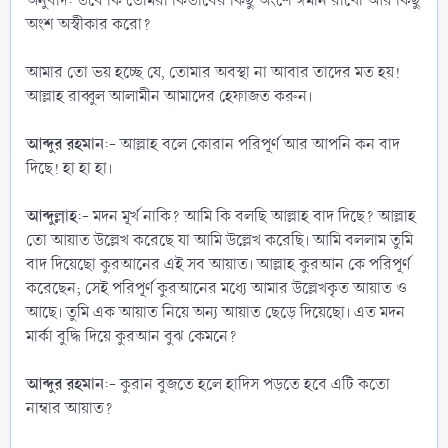
‎অনুবাদ: তবে কি তোমরা কিতাবের কিছু অংশে ঈমান রাখো আর কিছু
অংশ অস্বীকার করো?
‎আমার তো ভয় হচ্ছে যে, তোমার অবস্থা না আবার তাদের মত হয়!
আল্লাহ রাব্বুল আলামীন আমাদের হেফাজত করুন।
‎আব্দুর রহমান
:- আল্লাহ বলে কোরান পরিপূর্ণ আর আপনি কন বাদ
দিছে! হা হা হা।
আব্দুল্লাহ
:- মদন মূর্খ নাকি? আমি কি বলছি আল্লাহ বাদ দিছে? আল্লাহ
তো আয়াত উল্লেখ করেছে যা আমি উল্লেখ করেছি। আমি বললাম তুমি
বাদ দিয়েছো কুরআনের এই সব আয়াত। আল্লাহ কুরআন কে পরিপূর্ণ
করেছেন; সেই পরিপূর্ণ কুরআনের মধ্যে আমার উল্লেখকৃত আয়াত ও
আছে। তুমি এক আয়াত নিয়ে অন্য আয়াত ছেড়ে দিয়েছো। এত মদন
মার্কা বুদ্ধি দিয়ে কুরআন বুঝ কেমনে?
‎আব্দুর রহমান
:- কুরান বুজতে হলে হাদিস পড়তে হবে এটি কতো
নাম্বার আয়াত?