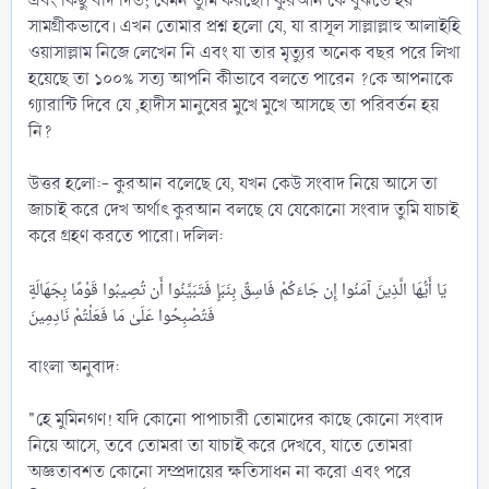
এবং কিছু বাদ দিত; যেমন তুমি করছো। কুরআন কে বুঝতে হয়
সামগ্রীকভাবে। এখন তোমার প্রশ্ন হলো যে, যা রাসূল সাল্লাল্লাহু আলাইহি
ওয়াসাল্লাম নিজে লেখেন নি এবং যা তার মৃত্যুর অনেক বছর পরে লিখা
হয়েছে তা ১০০% সত্য আপনি কীভাবে বলতে পারেন ?কে আপনাকে
গ্যারান্টি দিবে যে ,হাদীস মানুষের মুখে মুখে আসছে তা পরিবর্তন হয়
নি?
‎উত্তর হলো:- কুরআন বলেছে যে, যখন কেউ সংবাদ নিয়ে আসে তা
জাচাই করে দেখ অর্থাৎ কুরআন বলছে যে যেকোনো সংবাদ তুমি যাচাই
করে গ্রহণ করতে পারো। দলিল:
فَتُصْبِحُوا عَلَىٰ مَا فَعَلْتُمْ نَادِمِينَ
‎বাংলা অনুবাদ:
‎"হে মুমিনগণ! যদি কোনো পাপাচারী তোমাদের কাছে কোনো সংবাদ
নিয়ে আসে, তবে তোমরা তা যাচাই করে দেখবে, যাতে তোমরা
অজ্ঞতাবশত কোনো সম্প্রদায়ের ক্ষতিসাধন না করো এবং পরে