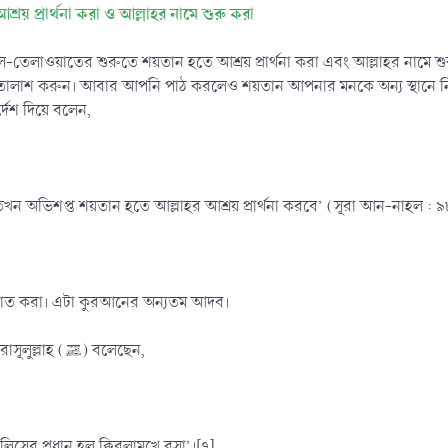
য় প্রার্থনা করা ও আল্লাহর নামে শুরু করা
লাওয়াতের শুরুতে শয়তান হতে আশ্রয় প্রার্থনা করা এবং আল্লাহর নামে শু
ালাশ করুন। আবার আপনি পাঠ করলেও শয়তান আপনার মনকে অন্য স্থানে নিয়
্দেশ দিয়ে বলেন,
 অভিশপ্ত শয়তান হতে আল্লাহর আশ্রয় প্রার্থনা করবে’ (সূরা আন-নাহল : ৯
লাওয়াত করা। এটা কুরআনের অন্যতম আদব।
আবূ হুরায়রা (রাযিয়াল্লাহু আনহু) বলেন, রাসূলুল্লাহ (ﷺ) বলেছেন,
িসের প্রধান হল ক্বিবলামুখে বসা’।[৭]