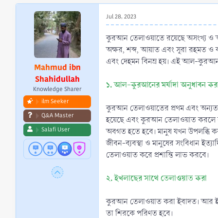
r
t
Jul 28, 2023
e
r
কুরআন তেলাওয়াতে রয়েছে অসংখ্য ও অগণ
অক্ষর, শব্দ, আয়াত এবং সূরা রহমত ও বর
এবং দেহমন বিনম্র হয়। এই আল-কুরআন
Mahmud ibn
Shahidullah
১. আল-কুরআনের মর্যাদা অনুধাবন কর
Knowledge Sharer
ilm Seeker
কুরআন তেলাওয়াতের প্রথম এবং অন্যতম
Q&A Master
হয়েছে এবং কুরআন তেলাওয়াত করলে কী হ
Salafi User
অবগত হতে হবে। মানুষ যখন উপলব্ধি করব
জীবন-ব্যবস্থা ও মানুষের সংবিধান ইত্য
তেলাওয়াত করে প্রশান্তি লাভ করবে।
২. ইখলাছের সাথে তেলাওয়াত করা
কুরআন তেলাওয়াত করা ইবাদত। আর ইবাদত 
তা শিরকে পরিণত হবে।