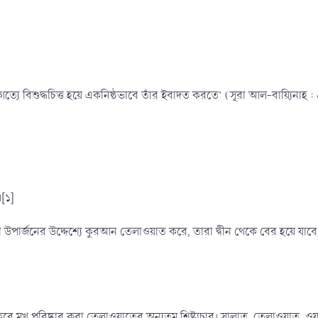
গত্যে বিশুদ্ধচিত্ত হয়ে একনিষ্ঠভাবে তাঁর ইবাদত করতে’ (সূরা আল-বায়্যিন
।[১]
 উপার্জনের উদ্দেশ্যে কুরআন তেলাওয়াত করে, তারা দ্বীন থেকে বের হয়ে য
 মুখ পরিষ্কার করা তেলাওয়াতের অন্যতম শিষ্টাচার। সালাত, তেলাওয়াত, ওযূ এব