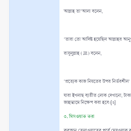
আল্লাহ তা‘আলা বলেন,
‘তারা তো আদিষ্ট হয়েছিল আল্লাহর আনু
রাসূলুল্লাহ (ﷺ) বলেন,
‘প্রত্যেক কাজ নিয়তের উপর নির্ভরশীল’
যারা ইখলাছ ব্যতীত লোক দেখানো, টাকা
জাহান্নামে নিক্ষেপ করা হবে।[২]
৩. মিসওয়াক করা
কুরআন তেলাওয়াতের পূর্বে মেসওয়াক করে