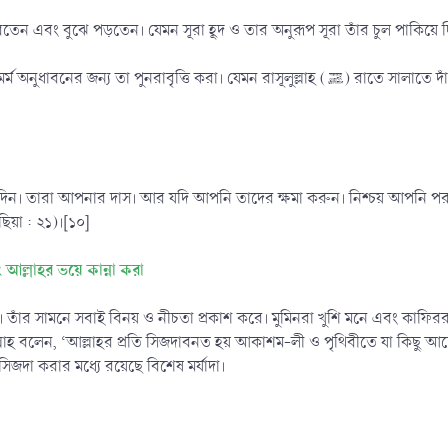
নুধাবন করতেন এবং বুঝে পড়তেন। যেমন সূরা হূদ ও তার অনুরূপ সূরা তাঁর চুল পাকিয়ে
্তি করা। যেমন রাসূলুল্লাহ (ﷺ) রাতে সালাতে দাঁড়িয়ে একটি মাত্র আয়াত পড়তে পড়তে ভোর করেছিলেন। আয়াতটি
 দিন। তারা আপনার দাস। আর যদি আপনি তাদের ক্ষমা করুন। নিশ্চয় আপনি পরাক
য়া : ২১)।[১০]
ল্লাহর ভয়ে কান্না করা
 তাঁর সামনে সবাই বিনয় ও নীচতা প্রকাশ করে। মুমিনরা খুশি মনে এবং কাফির
 আল্লাহ বলেন, ‘আল্লাহর প্রতি সিজদাবনত হয় আকাশম-লী ও পৃথিবীতে যা কিছু আ
িজদা করার মধ্যে রয়েছে বিশেষ মর্যাদা।