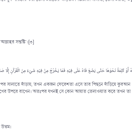
্লাহর সন্তষ্টি’।[৩]
তঃপর সালাতে দাঁড়ায়, তখন একজন ফেরেশতা এসে তার পিছনে দাঁড়িয়ে কুরআন 
লীর মুখের উপরে রাখেন। অতঃপর যখনই সে কোন আয়াত তেলাওয়াত করে তখন ত
উত্তম।