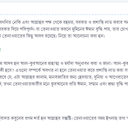
িত নেকি এবং আল্লাহর পক্ষ থেকে রহমত, বরকত ও প্রশান্তি লাভ করার অন্যত
কত দিয়ে পরিপূর্ণণ। যা তেলাওয়াত করলে মুমিনের ঈমান বৃদ্ধি পায়, তার চোখ অ
 তেলাওয়াতের কিছু আদব রয়েছে। নিম্নে তা আলোচনা করা হল।
া
 আদব হল আল-কুরআনের মাহাত্ম্য ও মর্যাদা অনুধাবন করা ও জানা। আল-কুর
বে? এগুলো সম্পর্কে অবগত না হলে তেলাওয়াত করে প্রশান্তি লাভ করা সম্ভব ন
ে যে, এটা আল্লাহর কালাম, মানবজাতির জন্য হেদায়াত, দুনিয়া ও আখেরাতের জন্য
াদি, তখন তেলাওয়াতকারীর মনে কুরআনের প্রতি ঈমান, সম্মান এবং শ্রদ্ধা বৃদ্
কবুলের প্রথম শর্ত হল আল্লাহর সন্তুষ্টি। তেলাওয়াতের সময় ইখলাছ তথা আল্লা