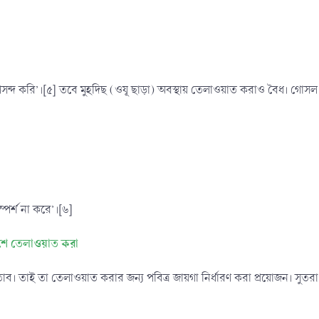
সন্দ করি’।[৫] তবে মুহদিছ (ওযূ ছাড়া) অবস্থায় তেলাওয়াত করাও বৈধ। গোসল ব
্পর্শ না করে’।[৬]
িবেশে তেলাওয়াত করা
ব। তাই তা তেলাওয়াত করার জন্য পবিত্র জায়গা নির্ধারণ করা প্রয়োজন। সুতরা