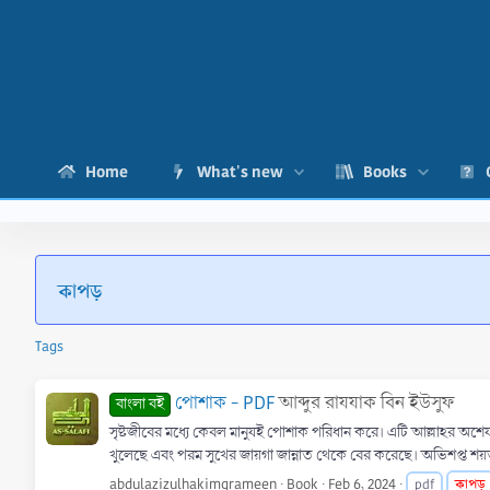
Home
What's new
Books
কাপড়
Tags
পোশাক - PDF
আব্দুর রাযযাক বিন ইউসুফ
বাংলা বই
সৃষ্টজীবের মধ্যে কেবল মানুষই পােশাক পরিধান করে। এটি আল্লাহর অশেষ 
খুলেছে এবং পরম সুখের জায়গা জান্নাত থেকে বের করেছে। অভিশপ্ত শয
abdulazizulhakimgrameen
Book
Feb 6, 2024
কাপড়
pdf