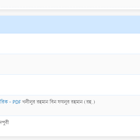
শরিক - PDF
খলীলুর রহমান বিন ফযলুর রহমান (রহ.)
দপুরী