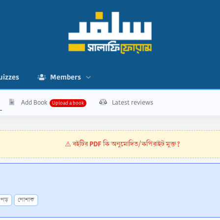
uizzes
Members
Add Book
Latest reviews
বইটির PDF কি অনুমোদিত/কপিরাইট মুক্ত?
⚠️
াপড়
পোশাক