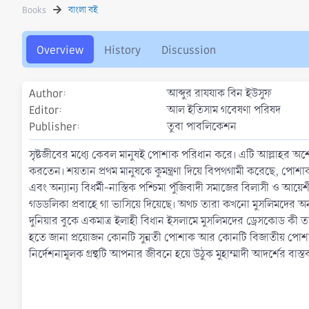
h
a
s
Books
বাংলা বই
o
t
r
i
o
Overview
History
Discussion
n
d
a
Author
আব্দুর রাযযাক বিন ইউসুফ
t
Editor
আল ইতিসাম গবেষণা পরিষদ
e
Publisher
তুবা পাবলিকেশন
সৃষ্টজীবের মধ্যে কেবল মানুষই পােশাক পরিধান করে। এটি আল্লাহর অশে
করতেন। শয়তান প্রথম মানুষকে কুমন্ত্রণা দিয়ে বিপথগামী করেছে, পােশা
এবং অন্যান্য বিধর্মী-নাস্তিক পশ্চিমা পুঁজিবাদী সমাজের বিলাসী ও আ
গডডলিকা প্রবাহে গা ভাসিয়ে দিয়েছে। অথচ তারা কখনাে মুসলিমদের অনুকর
দুনিয়ার বুকে একমাত্র ইলাহী বিধান ইসলামে মুসলিমদের ড্রেসকোড কী তা
হতে জানা প্রয়ােজন কোনটি সুন্নতী পােশাক আর কোনটি বিজাতীয় পােশাক
নির্দেশনামূলক গ্রন্থটি আপনার জীবনে হয়ে উঠুক মুহাম্মাদী আদর্শের বা