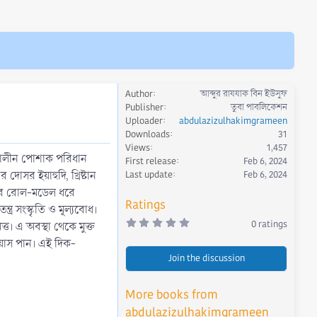
Author
আব্দুর রাযযাক বিন ইউসুফ
Publisher
তুবা পাবলিকেশন
Uploader
abdulazizulhakimgrameen
Downloads
31
Views
1,457
াকালীন পােশাক পরিধান
First release
Feb 6, 2024
োসর ইয়াহুদি, খ্রিষ্টান
Last update
Feb 6, 2024
তির রােল-মডেল ধরে
Ratings
র সংস্কৃতি ও মূল্যবােধ।
0
0 ratings
ত। এ অবস্থা থেকে মুক্ত
.
0
রয়াস পান। এই দিক-
0
Join the discussion
s
t
a
r
More books from
(
s
abdulazizulhakimgrameen
)