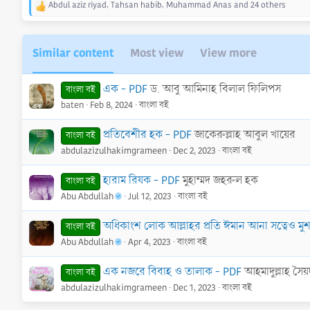
Abdul aziz riyad
,
Tahsan habib
,
Muhammad Anas
and 24 others
R
e
a
c
Similar content
Most view
View more
t
i
o
এক - PDF
ড. আবু আমিনাহ বিলাল ফিলিপস
বাংলা বই
n
baten
Feb 8, 2024
বাংলা বই
s
:
প্রতিবেশীর হক - PDF
জাকেরুল্লাহ আবুল খায়ের
বাংলা বই
abdulazizulhakimgrameen
Dec 2, 2023
বাংলা বই
হারাম রিযক - PDF
মুহাম্মদ জহরুল হক
বাংলা বই
Abu Abdullah
Jul 12, 2023
বাংলা বই
অধিকাংশ লোক আল্লাহর প্রতি ঈমান আনা সত্বেও মু
বাংলা বই
Abu Abdullah
Apr 4, 2023
বাংলা বই
এক নজরে বিবাহ ও তালাক - PDF
আহমাদুল্লাহ সৈয়
বাংলা বই
abdulazizulhakimgrameen
Dec 1, 2023
বাংলা বই