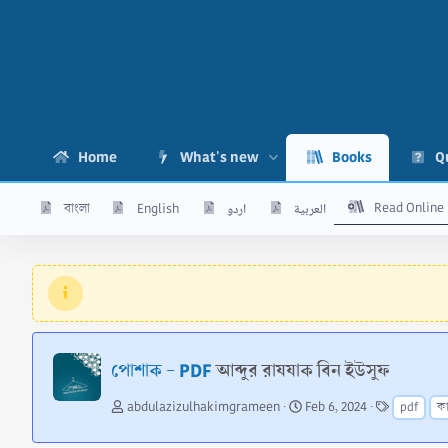
Home
What's new
Books
Q
Read Online
বাংলা
English
اردو
العربية
পোশাক - PDF
আব্দুর রাযযাক বিন ইউসুফ
A
C
T
abdulazizulhakimgrameen
Feb 6, 2024
pdf
ক
u
r
a
t
e
g