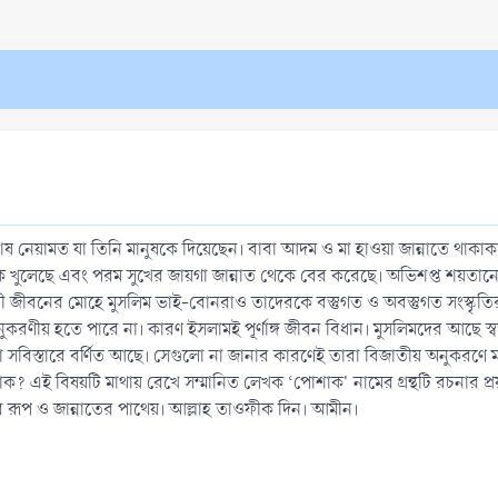
ষ নেয়ামত যা তিনি মানুষকে দিয়েছেন। বাবা আদম ও মা হাওয়া জান্নাতে থাক
ক খুলেছে এবং পরম সুখের জায়গা জান্নাত থেকে বের করেছে। অভিশপ্ত শয়তানের দ
য়েশী জীবনের মােহে মুসলিম ভাই-বােনরাও তাদেরকে বস্তুগত ও অবস্তুগত সংস্কৃ
ণীয় হতে পারে না। কারণ ইসলামই পূর্ণাঙ্গ জীবন বিধান। মুসলিমদের আছে স্বতন্ত্
 সবিস্তারে বর্ণিত আছে। সেগুলাে না জানার কারণেই তারা বিজাতীয় অনুকরণে মত্
? এই বিষয়টি মাথায় রেখে সম্মানিত লেখক ‘পােশাক' নামের গ্রন্থটি রচনার প্
স্তব রূপ ও জান্নাতের পাথেয়। আল্লাহ তাওফীক দিন। আমীন।