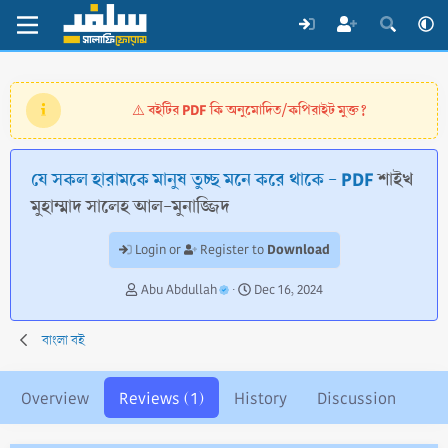
বইটির PDF কি অনুমোদিত/কপিরাইট মুক্ত?
⚠️
যে সকল হারামকে মানুষ তুচ্ছ মনে করে থাকে - PDF
শাইখ
মুহাম্মাদ সালেহ আল-মুনাজ্জিদ
Download
Login or
Register to
A
C
Abu Abdullah
Dec 16, 2024
u
r
t
e
বাংলা বই
h
a
o
t
r
i
Overview
Reviews (1)
History
Discussion
o
n
d