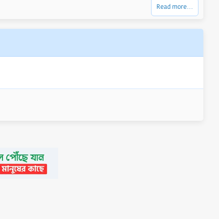
e
w
Read more…
n
v
o
t
e