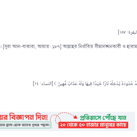
 [সূরা আল-বাকারা, আয়াত: ১৮৭] আল্লাহর নির্ধারিত সীমালঙ্ঘনকারী ও হারা