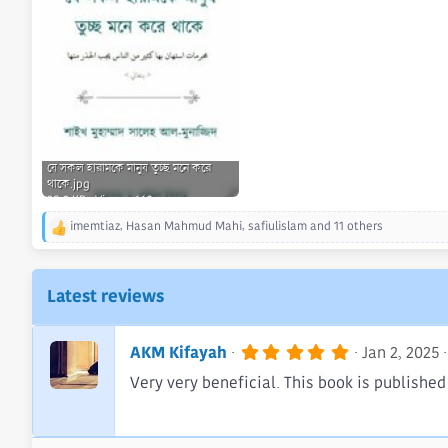
যে সকল হারামকে মানুষ তুচ্ছ মনে করে
থাকে.jpg
38.2 KB · Views: 660
imemtiaz
,
Hasan Mahmud Mahi
,
safiulislam
and 11 others
R
e
a
c
Latest reviews
t
i
o
5
AKM Kifayah
Jan 2, 2025
n
.
s
Very very beneficial. This book is published
0
0
:
s
t
a