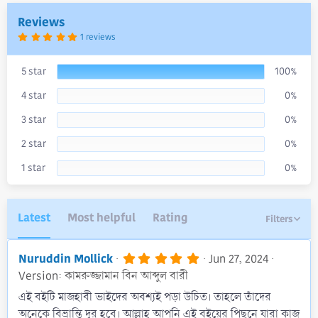
a
Reviews
t
e
5
1 reviews
.
0
0
s
5 star
100%
t
a
4 star
0%
r
(
s
3 star
0%
)
2 star
0%
1 star
0%
Latest
Most helpful
Rating
Filters
5
Nuruddin Mollick
Jun 27, 2024
.
Version: কামরুজ্জামান বিন আব্দুল বারী
0
0
এই বইটি মাজহাবী ভাইদের অবশ্যই পড়া উচিত। তাহলে তাঁদের
s
অনেকে বিভ্রান্তি দূর হবে। আল্লাহ আপনি এই বইয়ের পিছনে যারা কাজ
t