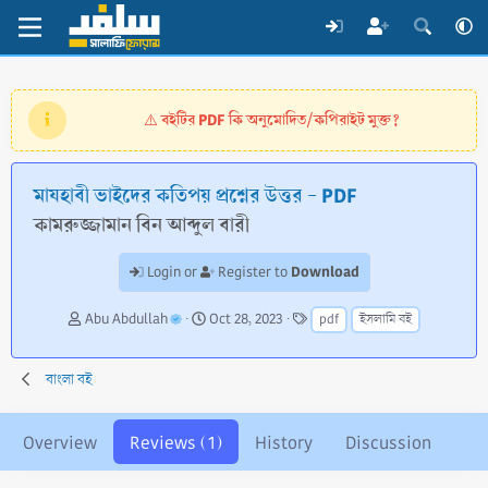
বইটির PDF কি অনুমোদিত/কপিরাইট মুক্ত?
⚠️
মাযহাবী ভাইদের কতিপয় প্রশ্নের উত্তর - PDF
কামরুজ্জামান বিন আব্দুল বারী
Download
Login or
Register to
A
C
T
Abu Abdullah
Oct 28, 2023
pdf
ইসলামি বই
u
r
a
t
e
g
h
a
s
বাংলা বই
o
t
r
i
o
Overview
Reviews (1)
History
Discussion
n
d