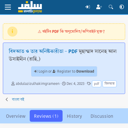
বইটির PDF কি অনুমোদিত/কপিরাইট মুক্ত?
⚠️
বিদআত ও তার অনিষ্টকারীতা - PDF
মুহাম্মাদ সালেহ আল
উসাইমীন (রাহি.)
Download
Login or
Register to
A
C
T
abdulazizulhakimgrameen
Dec 4, 2023
pdf
বিদআত
u
r
a
t
e
g
h
a
s
বাংলা বই
o
t
r
i
o
Overview
Reviews (1)
History
Discussion
n
d