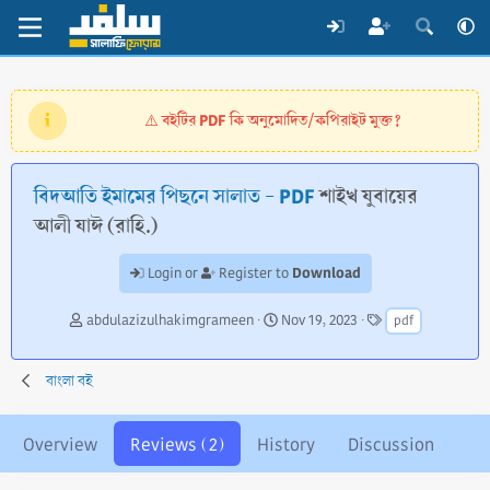
বইটির PDF কি অনুমোদিত/কপিরাইট মুক্ত?
⚠️
বিদআতি ইমামের পিছনে সালাত - PDF
শাইখ যুবায়ের
আলী যাঈ (রাহি.)
Download
Login or
Register to
A
C
T
abdulazizulhakimgrameen
Nov 19, 2023
pdf
u
r
a
t
e
g
h
a
s
বাংলা বই
o
t
r
i
o
Overview
Reviews (2)
History
Discussion
n
d