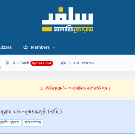
uizzes
Members
Add Book
Latest reviews
বইটির PDF কি অনুমোদিত/কপিরাইট মুক্ত?
⚠️
দুল্লাহ আত-তুওয়াইজুরী (রাহি.)
তাবলীগ জামাত
ভ্রান্ত আকিদা