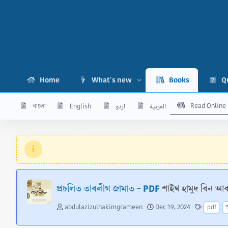
Home
What's new
Books
Q
Read Online
বাংলা
English
اردو
العربية
প্রচলিত তাবলীগ জামাত - PDF
শাইখ হামুদ বিন আব
A
C
T
abdulazizulhakimgrameen
Dec 19, 2024
pdf
u
r
a
t
e
g