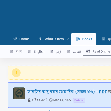
Home
What's new
Books
Q
Read Online
বাংলা
English
اردو
العربية
তাফসির আবু বকর জাকারিয়া (সকল খণ্ড) - PDF
ড
A
C
কাইফ মেহেদী
Mar 13, 2025
Featured
u
r
t
e