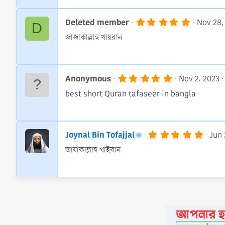
t
a
r
5
Deleted member
Nov 28,
D
(
.
জাজাকাল্লাহু খায়রান
s
0
)
0
s
t
a
5
r
Anonymous
Nov 2, 2023
.
(
best short Quran tafaseer in bangla
0
s
0
)
s
t
a
r
5
Joynal Bin Tofajjal
Jun 
(
.
জাযাকাল্লাহু খাইরান
s
0
)
0
s
t
a
r
(
s
)