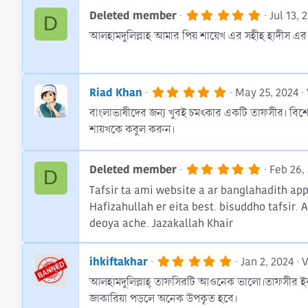
5
Deleted member
Jul 13, 
D
.
আলহামদুলিল্লাহ আমার পিয় শায়েখ এর সহীহ হাদী
0
0
s
t
a
5
r
Riad Khan
May 25, 2024
.
(
বাংলাভাষীদের জন্য খুবই চমৎকার একটি তাফসীর। বিশ
0
s
0
)
শায়খকে কবুল করুন।
s
t
a
r
5
Deleted member
Feb 26,
D
(
.
Tafsir ta ami website a ar banglahadith app
s
0
)
0
Hafizahullah er eita best. bisuddho tafsir. 
s
deoya ache. Jazakallah Khair
t
a
r
(
5
ihkiftakhar
Jan 2, 2024
V
s
.
)
আলহামদুলিল্লাহ্‌ তাফসিরটি আওনেক ভালো।তাফসীর ই
0
0
জাকারিয়া পড়লে অনেক উপকৃত হবে।
s