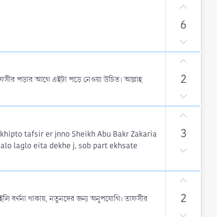
U
p
6
v
o
D
t
o
U
e
w
p
n
2
তাফসীর পড়ার আগে এইটা পড়ে নেওয়া উচিত। আল্লাহ
v
v
o
D
o
t
o
t
U
e
w
e
p
n
3
khipto tafsir er jnno Sheikh Abu Bakr Zakaria
v
v
alo laglo eita dekhe j, sob part ekhsate
o
D
o
t
o
t
e
w
e
U
n
p
v
2
 বর্ণনা থাকায়, নতুনদের জন্য অনুপযোগি। তাফসীর
v
o
o
D