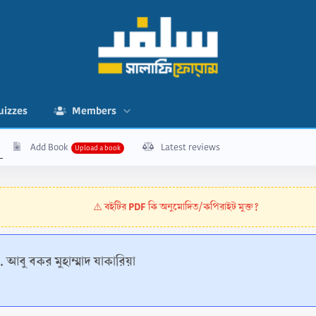
uizzes
Members
Add Book
Latest reviews
বইটির PDF কি অনুমোদিত/কপিরাইট মুক্ত?
⚠️
. আবু বকর মুহাম্মাদ যাকারিয়া