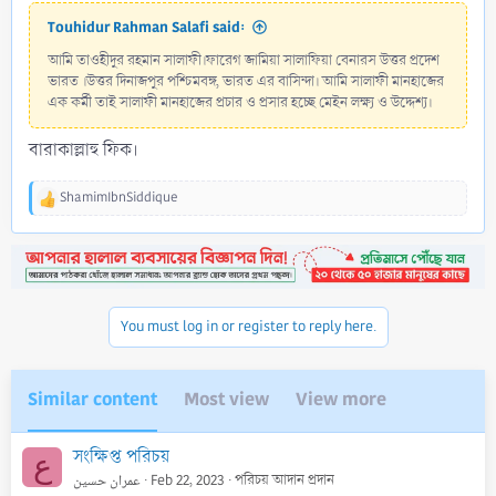
Touhidur Rahman Salafi said:
আমি তাওহীদুর রহমান সালাফী।ফারেগ জামিয়া সালাফিয়া বেনারস উত্তর প্রদেশ
ভারত ।উত্তর দিনাজপুর পশ্চিমবঙ্গ, ভারত এর বাসিন্দা। আমি সালাফী মানহাজের
এক কর্মী তাই সালাফী মানহাজের প্রচার ও প্রসার হচ্ছে মেইন লক্ষ্য ও উদ্দেশ্য।
বারাকাল্লাহু ফিক।
ShamimIbnSiddique
R
e
a
c
t
i
o
You must log in or register to reply here.
n
s
:
Similar content
Most view
View more
সংক্ষিপ্ত পরিচয়
ع
عمران حسين
Feb 22, 2023
পরিচয় আদান প্রদান