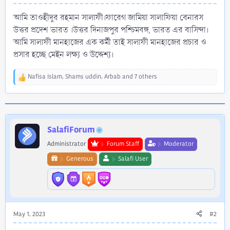
আমি তাওহীদুর রহমান সালাফী।ফারেগ জামিয়া সালাফিয়া বেনারস
উত্তর প্রদেশ ভারত ।উত্তর দিনাজপুর পশ্চিমবঙ্গ, ভারত এর বাসিন্দা।
আমি সালাফী মানহাজের এক কর্মী তাই সালাফী মানহাজের প্রচার ও
প্রসার হচ্ছে মেইন লক্ষ্য ও উদ্দেশ্য।
Nafisa Islam
,
Shams uddin
,
Arbab
and 7 others
R
e
a
c
t
i
SalafiForum
o
Administrator
Forum Staff
Moderator
n
s
Generous
Salafi User
:
May 1, 2023
#2