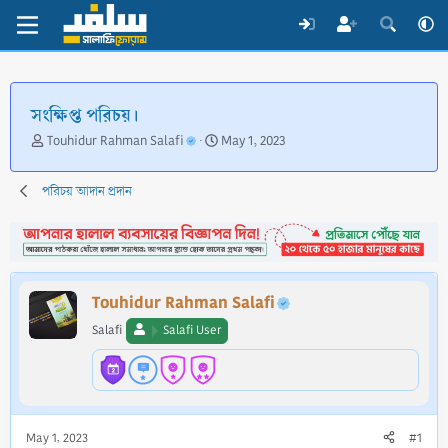
সংক্ষিপ্ত পরিচয়।
T
S
Touhidur Rahman Salafi
May 1, 2023
h
t
r
a
পরিচয় আদান প্রদান
e
r
a
t
d
d
s
a
t
t
a
e
Touhidur Rahman Salafi
r
t
Salafi
Salafi User
e
r
May 1, 2023
#1