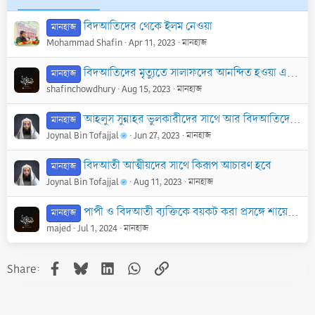
বিদআতিদের থেকে ইলম নেওয়া
মানহাজ
Mohammad Shafin
Apr 11, 2023
মানহাজ
বিদআতিদের মৃত্যুতে সালাফদের আনন্দিত হওয়া এবং উচ্ছ্বাস প্রকাশ করা
মানহাজ
shafinchowdhury
Aug 15, 2023
মানহাজ
আহলুস সুন্নাহর ভুলকারীদের সাথে আর বিদআতিদের সাথে একই আচরণ করা যাবেনা
মানহাজ
Joynal Bin Tofajjal
Jun 27, 2023
মানহাজ
বিদআতী আত্মীয়দের সাথে কিরূপ আচারণ হবে
মানহাজ
Joynal Bin Tofajjal
Aug 11, 2023
মানহাজ
পাপী ও বিদআতী ব্যক্তিকে বয়কট করা প্রসঙ্গে শায়েখ আব্দুল আজিজ বিন বায এর অভিমত
মানহাজ
majed
Jul 1, 2024
মানহাজ
Facebook
Bluesky
LinkedIn
WhatsApp
Link
Share: