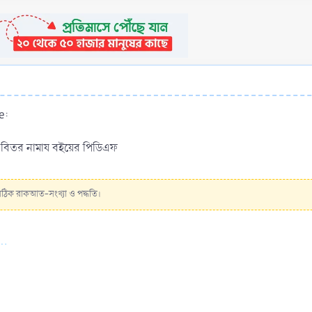
e:
বিতর নামায বইয়ের পিডিএফ
সঠিক রাকআত-সংখ্যা ও পদ্ধতি।
..