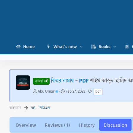
Home
What's new
Books
বিতর নামায - PDF
শাইখ আব্দুল হামীদ
বাংলা বই
T
S
T
Abu Umar
Feb 27, 2023
pdf
h
t
a
r
a
g
e
r
s
লাইব্রেরি
বই - পিডিএফ
a
t
d
d
s
a
Overview
Reviews (1)
History
Discussion
t
t