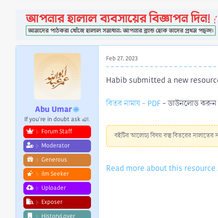
a
e
r
t
e
r
Feb 27, 2023
Habib submitted a new resourc
বিতর নামায - PDF
- ডাউনলোড করুন 
Abu Umar
If you're in doubt ask الله.
Forum Staff
বইটির আলোচ্য বিষয় বস্তু বিতরের সালাতের 
Moderator
Generous
Read more about this resource.
ilm Seeker
Uploader
Exposer
HistoryLover