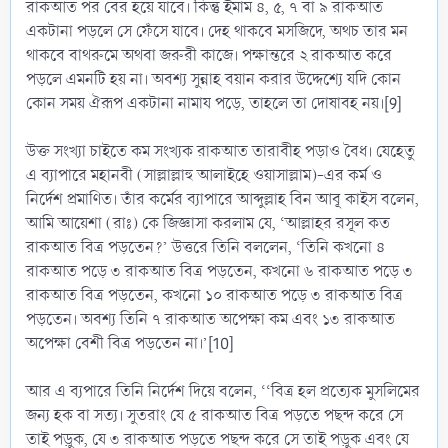
রাকআত পর বের হয়ে যাবে। কিন্তু ইমাম ৪, ৫, ৭ বা ৯ রাকআত
একটানা পড়লে সে ফেঁসে যাবে। দেহ থাকবে মসজিদে, অথচ তার মন
থাকবে বাথরুমে অথবা জরুরী কাজে। পক্ষান্তরে ২ রাকআত করে
পড়লে এমনটি হয় না। অবশ্য সুন্নাহ বয়ান করার উদ্দেশ্যে যদি কোন
কোন সময় ঐরূপ একটানা নামায পড়ে, তাহলে তা দোষাবহ নয়।[9]
উক্ত সংখ্যা চাইতে কম সংখ্যক রাকআত তারাবীহ পড়াও বৈধ। যেহেতু
এ ব্যাপারে মহানবী (সাল্লাল্লাহু আলাইহে ওয়াসাল্লাম)-এর কর্ম ও
নির্দেশ প্রমাণিত। তাঁর কর্মের ব্যাপারে আব্দুল্লাহ বিন আবূ কাইস বলেন,
আমি আয়েশা (রাঃ) কে জিজ্ঞাসা করলাম যে, ‘আল্লাহর রসূল কত
রাকআত বিত্র পড়তেন?’ উত্তরে তিনি বললেন, ‘তিনি কখনো ৪
রাকআত পড়ে ৩ রাকআত বিত্র পড়তেন, কখনো ৬ রাকআত পড়ে ৩
রাকআত বিত্র পড়তেন, কখনো ১০ রাকআত পড়ে ৩ রাকআত বিত্র
পড়তেন। অবশ্য তিনি ৭ রাকআত অপেক্ষা কম এবং ১৩ রাকআত
অপেক্ষা বেশী বিত্র পড়তেন না।’[10]
আর এ ব্যপারে তিনি নির্দেশ দিয়ে বলেন, ‘‘বিত্র হল প্রত্যেক মুসলিমের
জন্য হক বা সত্য। সুতরাং যে ৫ রাকআত বিত্র পড়তে পছন্দ করে সে
তাই পড়ুক, যে ৩ রাকআত পড়তে পছন্দ করে সে তাই পড়ুক এবং যে