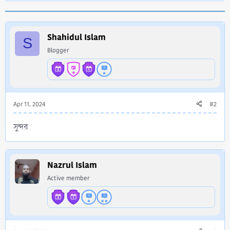
a
c
t
i
Shahidul Islam
S
o
Blogger
n
s
:
Apr 11, 2024
#2
সুন্দর
Nazrul Islam
Active member