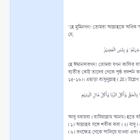
‘হে মুমিনগণ! তোমরা আল্লাহকে অধিক 
যে,
হে ঈমানদারগণ! তোমরা যখন কাফির বাহিনী
ব্যতীত কেঊ তাদের থেকে পৃষ্ঠ প্রদর্শন 
১৫-১৬)। এছ
لْحَقِّ وَأَكْلُ الرِّبَا وَأَكْلُ مَالِ الْيَتِيْمِ
আবূ হুরায়রা (রাযিয়াল্লাহু আনহু) হতে বর্ণিত, নবী (ﷺ) বলেন, সাতটি ধ্বংসকারী বিষয় থেকে তোমরা বিরত থাকবে। সাহাবীগণ বললেন, হে আল্লাহর
(১) আল্লাহর সঙ্গে শরীক করা (২) যাদু
(৬) রণক্ষেত্র থেকে পালিয়ে যাওয়া এবং