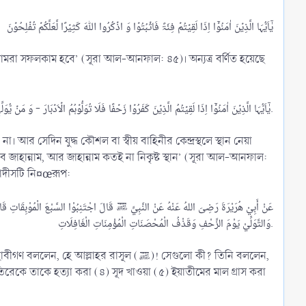
মরা সফলকাম হবে’ (সূরা আল-আনফাল: ৪৫)। অন্যত্র বর্ণিত হয়েছে
یٰۤاَیُّہَا الَّذِیۡنَ اٰمَنُوۡۤا اِذَا لَقِیۡتُمُ الَّذِیۡنَ کَفَرُوۡا زَحۡفًا فَلَا تُوَلُّوۡہُمُ الۡاَدۡبَارَ - وَ مَنۡ یُّوَلِّہِمۡ یَوۡمَئِذٍ دُبُرَہٗۤ اِلَّا مُتَحَرِّفًا لِّقِتَالٍ اَوۡ مُتَحَیِّزًا اِلٰی فِئَۃٍ فَقَدۡ بَآءَ بِغَضَبٍ مِّنَ اللّٰہِ وَ مَاۡوٰىہُ جَہَنَّمُ ؕ وَ بِئۡسَ الۡمَصِیۡرُ.​
আর সেদিন যুদ্ধ কৌশল বা স্বীয় বাহিনীর কেন্দ্রস্থলে স্থান নেয়া
ে জাহান্নাম, আর জাহান্নাম কতই না নিকৃষ্ট স্থান’ (সূরা আল-আনফাল:
একটি। হাদীসটি নি¤œরূপ:
عَنْ أَبِيْ هُرَيْرَةَ رَضِىَ اللهُ عَنْهُ عَنْ النَّبِيِّ ﷺ قَالَ اجْتَنِبُوْا السَّبْعَ الْمُوْبِقَاتِ قَالُو
وَالتَّوَلِّيْ يَوْمَ الزَّحْفِ وَقَذْفُ الْمُحْصَنَاتِ الْمُؤْمِنَاتِ الْغَافِلَاتِ.​
িরেকে তাকে হত্যা করা (৪) সূদ খাওয়া (৫) ইয়াতীমের মাল গ্রাস করা