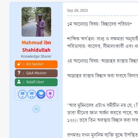
r
t
Sep 28, 2023
e
r
১ম আলোচ্য বিষয়: জিহাদের পরিচয়*
শাব্দিক অর্থ হল: সাধ্য ও সক্ষমতা অনুযা
Mahmud ibn
পরিভাষায়: কাফের, সীমালংকারী এবং ধর্মত
Shahidullah
Knowledge Sharer
২য় আলোচ্য বিষয়: আল্লাহর রাস্তায় জিহা
ilm Seeker
Q&A Master
আল্লাহর রাস্তায় জিহাদ করা ফরযে কিফা
Salafi User
‘আর মুমিনদের এটাও সমীচীন নয় যে, (জ
তারা দ্বীনের জ্ঞান অর্জন করতে পারে,
১২২)। তবে তিন অবস্থায় জিহাদ করা ফ
প্রথমতঃ যখন মুসলিম ব্যক্তি যুদ্ধে উপ