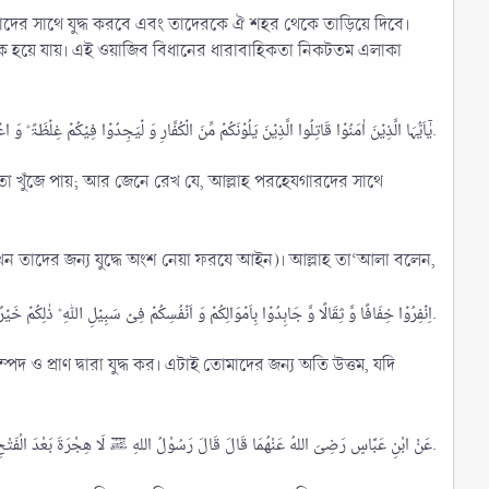
দের সাথে যুদ্ধ করবে এবং তাদেরকে ঐ শহর থেকে তাড়িয়ে দিবে।
যক হয়ে যায়। এই ওয়াজিব বিধানের ধারাবাহিকতা নিকটতম এলাকা
یٰۤاَیُّہَا الَّذِیۡنَ اٰمَنُوۡا قَاتِلُوا الَّذِیۡنَ یَلُوۡنَکُمۡ مِّنَ الۡکُفَّارِ وَ لۡیَجِدُوۡا فِیۡکُمۡ غِلۡظَۃً ؕ وَ اعۡلَمُوۡۤا اَنَّ اللّٰہَ مَعَ الۡمُتَّقِیۡنَ.​
তা খুঁজে পায়; আর জেনে রেখ যে, আল্লাহ পরহেযগারদের সাথে
তখন তাদের জন্য যুদ্ধে অংশ নেয়া ফরযে আইন)। আল্লাহ তা‘আলা বলেন,
اِنۡفِرُوۡا خِفَافًا وَّ ثِقَالًا وَّ جَاہِدُوۡا بِاَمۡوَالِکُمۡ وَ اَنۡفُسِکُمۡ فِیۡ سَبِیۡلِ اللّٰہِ ؕ ذٰلِکُمۡ خَیۡرٌ لَّکُمۡ اِنۡ کُنۡتُمۡ تَعۡلَمُوۡنَ.​
 ও প্রাণ দ্বারা যুদ্ধ কর। এটাই তোমাদের জন্য অতি উত্তম, যদি
عَنْ ابْنِ عَبَّاسٍ رَضِىَ اللهُ عَنْهُمَا قَالَ قَالَ رَسُوْلُ اللهِ ﷺ لَا هِجْرَةَ بَعْدَ الْفَتْحِ وَلَكِنْ جِهَادٌ وَنِيَّةٌ وَإِذَا اسْتُنْفِرْتُمْ فَانْفِرُوْا.​