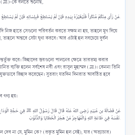
গ- অন্তর দিয়ে, জিহাদকারী যদি উপরের দু’টিতে অক্ষম হয়। আবূ সাঈদ খুদরী (রাযিয়াল্লাহু আনহু) বলেন, আমি রাসূলুল্লাহ (ﷺ)-কে বলতে শুনেছি,
مَنْ رَأى مِنْكُمْ مُنْكَراً فَلْيُغَيِّرْهُ بِيَدِهِ فَإنْ لَمْ يَسْتَطِعْ فَبِلِسَانِهِ فَإنْ لَمْ يَسْتَطِعْ فَبِقَلْبِهِ، وَذَلِكَ أضْعَفُ الإيْمَانِ.​
দি নিজ হাতে সেগুলো পরিবর্তন করতে সক্ষম না হয়, তাহলে মুখ দিয়ে
য়, তাহলে অন্তরে সেটা ঘৃণা করবে। আর এটাই হল সবচেয়ে দুর্বল
তর্ভুক্ত করে। জিহাদের স্তরগুলো পালনের ক্ষেত্রে তারতম্য করার
ি হলেন সর্বশেষ নবী এবং রাসূল মুহাম্মদ (ﷺ)। কেননা তিনি
যুক্তভাবে জিহাদ করেছেন। সুতরাং যতদিন দিনরাত আবর্তিত হবে
 গণ্য হয়।
عَنْ فَضَالَةَ بن عُبَيْدٍ رَضِىَ اللهُ عَنْهُ قَالَ قَالَ رَسُوْلُ اللهِ ﷺ فِيْ حَجَّةِ الْوَدَاعِ أَلا أُ
نَفْسَهُ فِيْ طَاعَةِ اللهِ وَالْمُهَاجِرُ مَنْ هَجَرَ الْخَطَايَا وَالذُّنُوْبَ.​