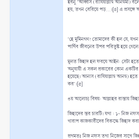
ইবনু ‘আব্বাস (রাযিয়াল্লাহু আনহুমা) বলেন, আল্লাহর রাসূল (ﷺ) বলেছেন, ‘(মক্কা) বিজয়ের পর আর হিজরত নেই। বরং র
হয়, তখন বেরিয়ে পড়...।[৪] এ প্রসঙ্গ
‘হে মুমিনগণ! তোমাদের কী হল যে, য
পার্থিব জীবনের উপর পরিতুষ্ট হয়ে গেল
মূলত জিহাদ হল ফরযে আইন: সেটা হতে প
অনুযায়ী এ সকল প্রকারের কোন একটির মা
হয়েছে। আনাস (রাযিয়াল্লাহু আনহু) হতে বর্ণিত, নবী (ﷺ) বলেছেন, جَاهِدُوا الْمُشْرِكِيْنَ بِأَمْوَالِكُمْ وَأَنْفُسِكُمْ وَأَلْسِنَتِكُمْ ‘তোমরা মুশরিকদের 
কর’।[৫]
৩য় আলোচ্য বিষয়: আল্লাহর রাস্তায় জিহা
জিহাদের স্তর চারটি। যথা : ১- নিজ নফ
খারাপ কাজকারীদের বিরুদ্ধে জিহাদ করা
প্রথমতঃ নিজ নফস তথা নিজের সাথে জিহা