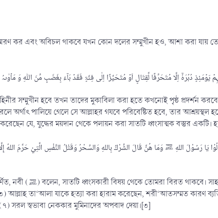
স্মরণ কর এবং অবিচল থাকবে যখন কোন দলের সম্মুখীন হও, আশা করা যায় তো
র সম্মুখীন হবে তখন তাদের মুকাবিলা করা হতে কখনোই পৃষ্ঠ প্রদর্শন করবে না। 
করলে অর্থাৎ পালিয়ে গেলে সে আল্লাহর গযবে পরিবেষ্টিত হবে, তার আশ্রয়স্থল হব
াড়া রাসূলুল্লাহ (ﷺ) উল্লেখ করেছেন যে, যুদ্ধের ময়দান থেকে পলায়ন করা সাতটি ধ্বংসাত্মক বস্তুর 
ْا يَا رَسُوْلَ اللهِ ﷺ وَمَا هُنَّ قَالَ الشِّرْكُ بِاللهِ وَالسِّحْرُ وَقَتْلُ النَّفْسِ الَّتِيْ حَرَّمَ اللهُ إِلَّا بِا
 রাসূল (ﷺ)! সেগুলো কী? তিনি বললেন,
 (৩) আল্লাহ তা‘আলা যাকে হত্যা করা হারাম করেছেন, শরী‘আতসম্মত কারণ ব্যত
 (৭) সরল স্বভাবা নেককার মুমিনাদের অপবাদ দেয়া।[৩]