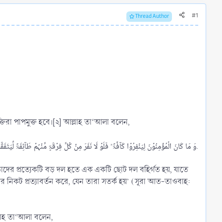
#1
Thread Author
তিরা পাপমুক্ত হবে।[২] আল্লাহ তা‘আলা বলেন,
وَ مَا کَانَ الۡمُؤۡمِنُوۡنَ لِیَنۡفِرُوۡا کَآفَّۃً ؕ فَلَوۡ لَا نَفَرَ مِنۡ کُلِّ فِرۡقَۃٍ مِّنۡہُمۡ طَآئِفَۃٌ لِّیَتَفَقَّہُوۡا فِی الدِّیۡنِ وَ لِیُنۡذِرُوۡا قَوۡمَہُمۡ اِذَا رَجَعُوۡۤا اِلَیۡہِمۡ لَعَلَّہُمۡ یَحۡذَرُوۡنَ.​
তাদের প্রত্যেকটি বড় দল হতে এক একটি ছোট দল বহির্গত হয়, যাতে
 নিকট প্রত্যাবর্তন করে, যেন তারা সতর্ক হয়’ (সূরা আত-তাওবাহ:
ল্লাহ তা‘আলা বলেন,