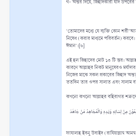
‘তোমাদের মধ্যে যে ব্যক্তি কোন শরী‘আ
নিষেধ (করার মাধ্যমে পরিবর্তন) করবে।
ঈমান’।[৬]
এই হল জিহাদের মোট ১৩ টি স্তর। আল্লাহর
কারণে আল্লাহর নিকট মানুষেরও মর্যাদার তার
নিজের মাঝে সকল প্রকারের জিহাদ অন্ত
ততদিন তার ওপর সালাত এবং সালাম বর
কখনো কখনো আল্লাহর বহিরাগত শত্রুদের 
مُوْنَ مِنْ لِسَانِهِ وَيَدِهِ وَالْمُجَاهِدُ مَنْ جَاهَدَ
ফাযালাহ ইবনু উবাইদ (রাযিয়াল্লাহু আনহু) বলেন, আল্লাহর রাসূল (ﷺ) বিদায় হজ্জে বলেছেন, ‘আমি কি তোমাদেরক