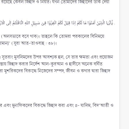
یٰۤاَیُّہَا الَّذِیۡنَ اٰمَنُوۡا مَا لَکُمۡ اِذَا قِیۡلَ لَکُمُ انۡفِرُوۡا فِیۡ سَبِیۡلِ اللّٰہِ اثَّاقَلۡتُمۡ اِلَی الۡاَرۡضِ ؕ اَرَضِیۡتُمۡ بِالۡحَیٰوۃِ الدُّنۡیَا مِنَ الۡاٰخِرَۃِ ۚ فَمَا مَتَاعُ الۡحَیٰوۃِ الدُّنۡیَا فِی الۡاٰخِرَۃِ اِلَّا قَلِیۡلٌ .​
াক (অলসভাবে বসে থাক)। তাহলে কি তোমরা পরকালের বিনিময়ে
সামান্য’ (সূরা আত-তাওবাহ : ৩৮)।
ে। সুতরাং মুসলিমদের উপর আবশ্যক হল, সে তার ক্ষমতা এবং প্রয়োজন
াস্তায় জিহাদ করার নির্দেশ আল-কুরআন ও হাদীসে অনেক বর্ণিত
ফের এবং মুনাফিকদের বিরুদ্ধে জিহাদ করা এবং ৪- যালিম, বিদ‘আতী ও