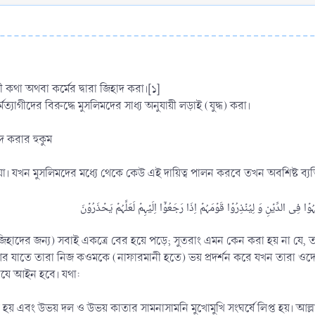
য়ী কথা অথবা কর্মের দ্বারা জিহাদ করা।[১]
্যাগীদের বিরুদ্ধে মুসলিমদের সাধ্য অনুযায়ী লড়াই (যুদ্ধ) করা।
দ করার হুকুম
য়া। যখন মুসলিমদের মধ্যে থেকে কেউ এই দায়িত্ব পালন করবে তখন অবশিষ্ট ব্যক্
িহাদের জন্য) সবাই একত্রে বের হয়ে পড়ে; সুতরাং এমন কেন করা হয় না যে, 
 আর যাতে তারা নিজ কওমকে (নাফারমানী হতে) ভয় প্রদর্শন করে যখন তারা ওদের
রযে আইন হবে। যথা:
স্থিত হয় এবং উভয় দল ও উভয় কাতার সামনাসামনি মুখোমুখি সংঘর্ষে লিপ্ত হয়। আ