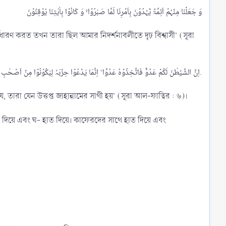
ারণ করত তখন তারা ছিল আমার নিদর্শনাবলীতে দৃঢ় বিশ্বাসী’ (সূরা
اِنَّ الشَّیۡطٰنَ لَکُمۡ عَدُوٌّ فَاتَّخِذُوۡہُ عَدُوًّا ؕ اِنَّمَا یَدۡعُوۡا حِزۡبَہٗ لِیَکُوۡنُوۡا مِنۡ اَصۡحٰبِ السَّعِیۡرِ.​
তারা যেন উত্তপ্ত জাহান্নামের সাথী হয়’ (সূরা আল-ফাত্বির : ৬)।
্পদ দিয়ে এবং ঘ- হাত দিয়ে। কাফেরদের সাথে হাত দিয়ে এবং