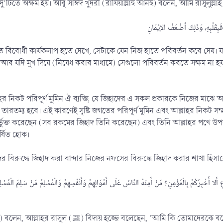
ত বিরোধী কার্যকলাপ হতে দেখে, সেটাকে যেন নিজ হাতে পরিবর্তন করে দেয়। য
 আর যদি মুখ দিয়ে (নিষেধ করার মাধ্যমে) সেগুলো পরিবর্তন করতে সক্ষম না হ
 নিকট পরিপূর্ণ মুমিন ঐ ব্যক্তি, যে জিহাদের এ সকল প্রকারকে নিজের মাঝে অন্
তম্য হবে। এই কারণেই সৃষ্টি জগতের পরিপূর্ণ মুমিন এবং আল্লাহর নিকট সম্মানিত ব্যক্ত
র্ভুক্ত করেছেন (সব রকমের জিহাদ তিনি করেছেন) এবং তিনি আল্লাহর পথে উপ
্ষিত হোক।
বিরুদ্ধে জিহাদ করা বান্দার নিজের নফসের বিরুদ্ধে জিহাদ করার শাখা হিসাবে
خْبِرُكُمْ بِالْمُؤْمِنِ؟ مَنْ أَمِنَهُ النَّاسُ عَلَى أَمْوَالِهِمْ وَأَنْفُسِهِمْ وَالْمُسْلِمُ مَنْ سَلِمَ الْمُسْلِ
ে বলে দেব না যে, মুমিন কে? (প্রকৃত মুমিন হল সেই), যার (অত্যাচার)