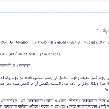
 “... কারণ, আল্লাহর রসূল(ﷺ) বলেছেন, জ্বর জাহান্নামের উত্তাপ থেকে বা উত্তাপের কারণে হয়। অতঃপর ত
াহান্নামের উত্তাপের কারণে জ্বর হতে পারে?
 আসকালানী(র.) বলেছেন,
دار عبرة ودلالة. وقيل بل الخبر مورد التشبيه والمعنى أن حر الحمى شبيه بحر جهنم
" এর অর্থ হল - এর (জাহান্নামের) আভা ও প্রভাব (তীব্রতা)। জাহান্নামের দিক
। জ্বরাক্রান্ত ব্যক্তির শরীরে গরমের যে প্রচণ্ডতা এসেছে তা জাহান্নামের এক