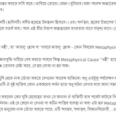
শ গ্রহণ করতে দাবি করে (ভাবিয়ে তোলে) যেমন (দুনিয়ার) মজা-আনন্দ জান্নাত
বে।
হাদিসটি) বর্ণিত হয়েছে উদাহরণ হিসাবে। (এর) অর্থ হল, জ্বরের উত্তাপের তীব্
েকে সতর্ক করা। আর এই তীব্র উত্তাপ জাহান্নামের প্রখরতার সাথে সাদৃশ্য রাখে। সে
ে ‘ওহী’, তা ‘মাতলু’ হোক বা ‘গায়রে মাতলু’ হোক - কোন বিষয়ের Metaphysic
জ্ঞানবুদ্ধি খাটিয়ে বের করতে পারবে কিন্তু Metaphysical Cause "ওহী" ছ
্রশ্ন তোলার চেষ্টা করে, সে হয় বোকা না হয় অজ্ঞ।
ঘুষি মেরে নাক ভোঁতা করতে দেখলেন আরেক ব্যক্তিকে। শুধু এতটুকু পর্যবেক্ষ
এটি ঐ দুই ব্যক্তির কোন একজনের বর্ণনা ছাড়া শুধু ঘটনা দেখার দ্বারা জানা সম্ভ
েস করলেন কেন ঘুষি মেরেছেন তখন সে জানাল ঐ ব্যক্তিটি তার পকেট কাটতে গি
 দিলাম। এই যে জেলে না দেওয়া বা কঠিন শাস্তির ব্যবস্থা না করা এটা হল Met
বে মানুষের নাক ভোঁতা করতে পারে, এটি অসম্ভব, অবাস্তব, বিজ্ঞানবিরোধী..