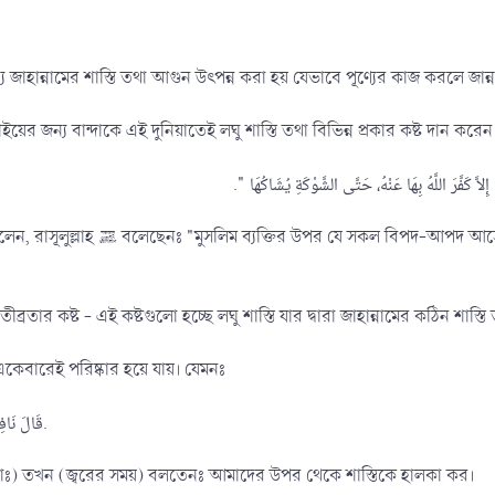
জাহান্নামের শাস্তি তথা আগুন উৎপন্ন করা হয় যেভাবে পূণ্যের কাজ করলে জান্
ইয়ের জন্য বান্দাকে এই দুনিয়াতেই লঘু শাস্তি তথা বিভিন্ন প্রকার কষ্ট দান করে
ল্লাহ তার পাপ দূর করে দেন। এমনকি যে কাঁটা তার
 তীব্রতার কষ্ট - এই কষ্টগুলো হচ্ছে লঘু শাস্তি যার দ্বারা জাহান্নামের কঠিন শা
ি একেবারেই পরিষ্কার হয়ে যায়। যেমনঃ
১/ قَالَ نَافِعٌ وَكَانَ عَبْدُ اللهِ يَقُوْلُ اكْشِفْ عَنَّا الرِّجْزَ.
 (রাঃ) তখন (জ্বরের সময়) বলতেনঃ আমাদের উপর থেকে শাস্তিকে হালকা কর।