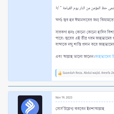
অর্থঃ জ্বর হল ঈমানদারের জন্য কিয়ামত
সারকথা হলঃ কোনো কোনো হাদিস বিশারদের 
পারে। জ্বরের এই তীব্র গরম জাহান্নামের প
বান্দাকে লঘু শাস্তি প্রদান করে জাহান্না
এবং আল্লাহ ভালো জানেন।
জাহান্নামের
Saaedah Reza
,
Abdul wajid
,
Areefa Ze
R
e
a
c
t
Nov 19, 2023
i
o
n
সোর্স উল্লেখ্য করবেন ইনশাআল্লাহ
s