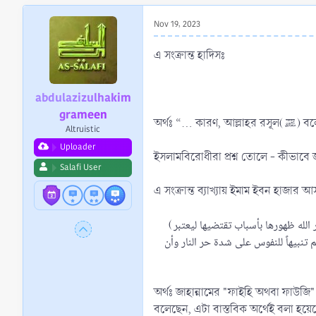
r
t
Nov 19, 2023
e
r
এ সংক্রান্ত হাদিসঃ
abdulazizulhakim
grameen
অর্থঃ
Altruistic
Uploader
ইসলামবিরোধীরা প্রশ্ন তোলে - কীভাবে জ
Salafi User
এ সংক্রান্ত ব্যাখ্যায় ইমাম ইবন হাজার
(من فيح أو فوج جهنم بمعنى سطوع حرها ووهجه، واختلف في نسبتها إلى جهنم فقيل حقيقة، واللهب الحاصل في جسم المحموم قطعة من جهنم وقد قدر الله ظهورها بأسباب تقتضيها ليعتبر
 تنبيهاً للنفوس على شدة حر النار وأن
অর্থঃ জাহান্নামের "ফাইহি অথবা ফাউজি
বলেছেন, এটা বাস্তবিক অর্থেই বলা হয়েছে