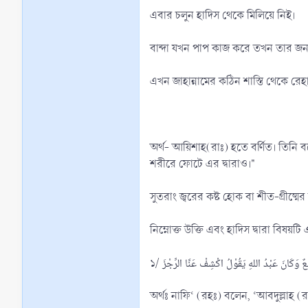
এবার চলুন হাদিস থেকে মিলিয়ে নিই।
বান্দা যখন পাপ কাজ করে তখন তার জন্য 
এখন জাহান্নামের কঠিন শাস্তি থেকে রেহা
অর্থ- আয়িশাহ(রাঃ) হতে বর্ণিত। তিনি বলেন, রাসূলুল্লাহ ﷺ বলেছেনঃ "মুসলিম ব্যক্তির উপর যে সকল বিপদ-আপদ আসে এর দ্বারা আ
শরীরে ফোটে এর দ্বারাও।"
সুতরাং জ্বরের কষ্ট হোক বা শীত-গ্রীষ্মের
নিম্নোক্ত উক্তি এবং হাদিস দ্বারা বিষয়ট
অর্থঃ নাফি‘ (রহঃ) বলেন, ‘আবদুল্লাহ