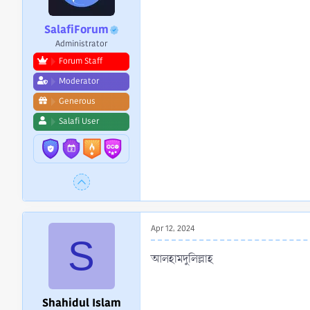
:
SalafiForum
Administrator
Forum Staff
Moderator
Generous
Salafi User
Apr 12, 2024
S
আলহামদুলিল্লাহ
Shahidul Islam