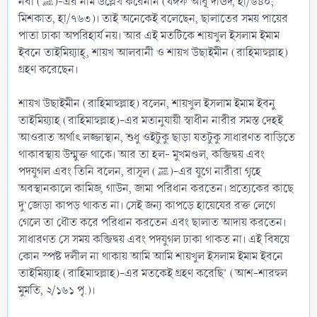
নবী (ﷺ)-এর নাম উল্লেখ করেননি (যঈফ আবূ দাঊদ, হা/৬৪০;
মিশকাত, হা/৭৬৩)। তাই অনেকেই বলেছেন, ছালাতের সময় পায়ের
পাতা ঢাকা অপরিহার্য নয়। আর এই মতটিকে শায়খুল ইসলাম ইমাম
ইবনে তাইমিয়্যাহ্, শায়খ আলবানী ও শায়খ উছাইমীন (রাহিমাহুল্লাহ)
গ্রহণ করেছেন।
শায়খ উছাইমীন (রাহিমাহুল্লাহ) বলেন, শায়খুল ইসলাম ইমাম ইবনু
তাইমিয়্যাহ (রাহিমাহুল্লাহ)-এর মতানুযায়ী স্বাধীন নারীর সমস্ত দেহই
আওরাত অর্থাৎ লজ্জাস্থান, শুধু ওইটুকু ছাড়া যতটুকু সাধারণত বাড়িতে
থাকাবস্থায় উন্মুক্ত থাকে। আর তা হল- মুখমণ্ডল, কব্জিদ্বয় এবং
পদযুগল এবং তিনি বলেন, রাসূল (ﷺ)-এর যুগে নারীরা গৃহে
অবস্থানকালে কামিজ, গাউন, জামা পরিধান করতেন। প্রত্যেকের কাছে
দু’জোড়া কাপড় থাকত না। সেই জন্য কাপড়ে হায়েযের রক্ত লেগে
গেলে তা ধৌত করে পরিধান করতেন এবং ছালাত আদায় করতেন।
সাধারণত সে সময় কব্জিদ্বয় এবং পদযুগল ঢাকা থাকত না। এই বিষয়ে
কোন স্পষ্ট দলীল না থাকায় আমি আমি শায়খুল ইসলাম ইমাম ইবনে
তাইমিয়্যাহ (রাহিমাহুল্লাহ)-এর মতকেই গ্রহণ করেছি’ (আশ-শারহুল
মুমতি, ২/১৬১ পৃ.)।