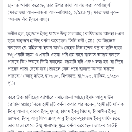
ছালাত আদায় করেছে, তার উপর ক্বাযা আদায় করা অপরিহার্য
(ফাতাওয়া আল-লাজনা আদ-দায়িমাহ, ৫/১৪৩ পৃ.; ফাতাওয়া নূরুন
‘আলাদ র্দাব ইবনে বায)।
দলীল হল, মুহাম্মাদ ইবনু যায়েদ উম্মু সালামাহ (রাযিয়াল্লাহু আনহা)-এর
সূত্রে অনুরূপ হাদীছ বর্ণনা করেছেন। তিনি নবী (ﷺ)-কে জিজ্ঞেস
করলেন যে, মহিলারা ইযার অর্থাৎ দেহের নিম্নাংশের বস্ত্র বা লুঙ্গি ছাড়া
শুধু একটি জামা ও একটি ওড়না পরিধান করে ছালাত আদায় করতে
পারবে কি? উত্তরে তিনি বললেন, জামাটি যদি এরূপ লম্বা হয়, যা দিয়ে
পায়ের পাতা ঢেকে যায় (তাহলে সেটা পরে ছালাত আদায় করতে
পারবে)’ (আবূ দাঊদ, হা/৬৪০; মিশকাত, হা/৭৬৩; হাকিম, ১/২৫০
পৃ.)।
তবে উক্ত হাদীছের ব্যাপারে সমালোচনা আছে। ইমাম আবূ দাঊদ
(রাহিমাহুল্লাহ) নিজে হাদীছটি বর্ণনা করার পর বলেন, ‘হাদীছটি মালিক
ইবনু আনাস, বাকর ইবনু মুদার, হাফস ইবনু গিয়াস, ইসমাঈল ইবনু
জা‘ফর, ইবনু আবূ যি’ব এবং আবূ ইসহাক-মুহাম্মাদ ইবনু যায়িদ হতে
তার মাতা থেকে উম্মু সালামাহ সূত্রে বর্ণনা করেছেন। তাদের কেউই