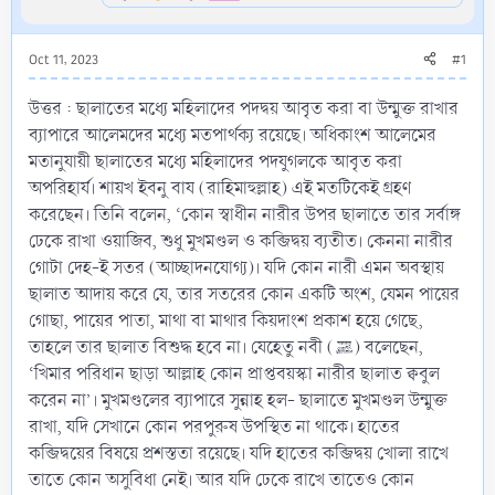
Oct 11, 2023
#1
উত্তর : ছালাতের মধ্যে মহিলাদের পদদ্বয় আবৃত করা বা উন্মুক্ত রাখার
ব্যাপারে আলেমদের মধ্যে মতপার্থক্য রয়েছে। অধিকাংশ আলেমের
মতানুযায়ী ছালাতের মধ্যে মহিলাদের পদযুগলকে আবৃত করা
অপরিহার্য। শায়খ ইবনু বায (রাহিমাহুল্লাহ) এই মতটিকেই গ্রহণ
করেছেন। তিনি বলেন, ‘কোন স্বাধীন নারীর উপর ছালাতে তার সর্বাঙ্গ
ঢেকে রাখা ওয়াজিব, শুধু মুখমণ্ডল ও কব্জিদ্বয় ব্যতীত। কেননা নারীর
গোটা দেহ-ই সতর (আচ্ছাদনযোগ্য)। যদি কোন নারী এমন অবস্থায়
ছালাত আদায় করে যে, তার সতরের কোন একটি অংশ, যেমন পায়ের
গোছা, পায়ের পাতা, মাথা বা মাথার কিয়দাংশ প্রকাশ হয়ে গেছে,
তাহলে তার ছালাত বিশুদ্ধ হবে না। যেহেতু নবী (ﷺ) বলেছেন,
‘খিমার পরিধান ছাড়া আল্লাহ কোন প্রাপ্তবয়স্কা নারীর ছালাত ক্ববুল
করেন না’। মুখমণ্ডলের ব্যাপারে সুন্নাহ হল- ছালাতে মুখমণ্ডল উন্মুক্ত
রাখা, যদি সেখানে কোন পরপুরুষ উপস্থিত না থাকে। হাতের
কব্জিদ্বয়ের বিষয়ে প্রশস্ততা রয়েছে। যদি হাতের কব্জিদ্বয় খোলা রাখে
তাতে কোন অসুবিধা নেই। আর যদি ঢেকে রাখে তাতেও কোন