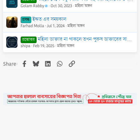
Golam Rabby
Oct 30, 2023
মহিলা অঙ্গন
ইদ্দত এর সময়কাল
প্রবন্ধ
Farhad Molla
Jul 1, 2024
মহিলা অঙ্গন
মহিলা ডাক্তার না থাকলে তখন পুরুষ ডাক্তারের সামনে ডেলিভারির সময় মহিলাদের গোপন স্থান বের করা কি গুনাহ হবে?
প্রশ্নোত্তর
shipa
Feb 19, 2025
মহিলা অঙ্গন
Facebook
Bluesky
LinkedIn
WhatsApp
Link
Share:
•
Contact
•
FAQs
•
Medals
•
Facebook
•
Terms
•
Privacy