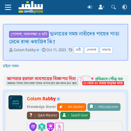
ছালাতের সময় নারীদের পায়ের পাতা
পোশাক, সাজসজ্জা ও ছবি
ঢেকে রাখা ওয়াজিব কি?
T
S
T
Golam Rabby
Oct 11, 2023
নারী
পোশাক
সালাত
h
t
a
r
a
g
e
r
s
মহিলা অঙ্গন
a
t
d
d
s
a
t
t
a
e
Golam Rabby
r
t
Knowledge Sharer
ilm Seeker
HistoryLover
e
Q&A Master
Salafi User
r