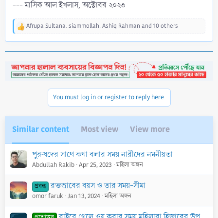
--- মাসিক আল ইখলাস, অক্টোবর ২০২৩
Afrupa Sultana
,
siammollah
,
Ashiq Rahman
and 10 others
R
e
a
c
t
i
o
n
You must log in or register to reply here.
s
:
Similar content
Most view
View more
পুরুষদের সাথে কথা বলার সময় নারীদের নমনীয়তা
Abdullah Rakib
Apr 25, 2023
মহিলা অঙ্গন
রক্তস্রাবের বয়স ও তার সময়-সীমা
প্রবন্ধ
omor faruk
Jan 13, 2024
মহিলা অঙ্গন
বাইরে গেলে ওযূ করার সময় মহিলারা হিজাবের উপর মাথা মাসাহ করতে পারবে কি?
প্রশ্নোত্তর