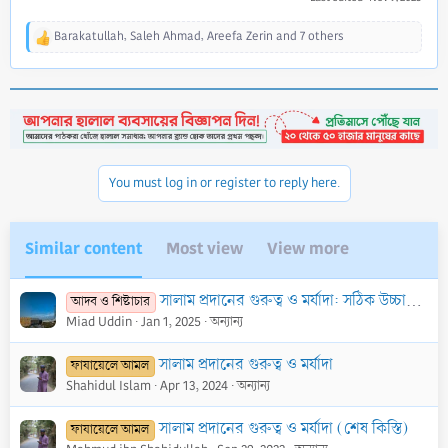
Barakatullah
,
Saleh Ahmad
,
Areefa Zerin
and 7 others
R
e
a
c
t
i
o
n
You must log in or register to reply here.
s
:
Similar content
Most view
View more
সালাম প্রদানের গুরুত্ব ও মর্যাদা: সঠিক উচ্চারণ এবং সালামের উত্তর দেওয়ার পদ্ধতি
আদব ও শিষ্টাচার
Miad Uddin
Jan 1, 2025
অন্যান্য
সালাম প্রদানের গুরুত্ব ও মর্যাদা
ফাযায়েলে আমল
Shahidul Islam
Apr 13, 2024
অন্যান্য
সালাম প্রদানের গুরুত্ব ও মর্যাদা (শেষ কিস্তি)
ফাযায়েলে আমল