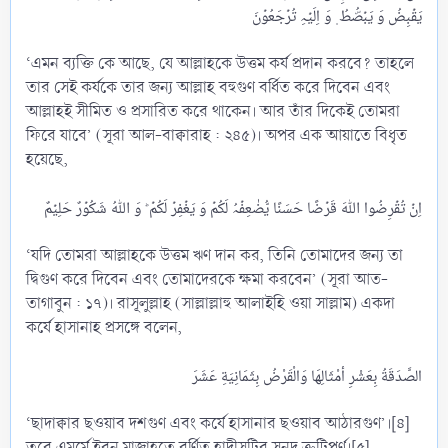
‘এমন ব্যক্তি কে আছে, যে আল্লাহকে উত্তম কর্য প্রদান করবে? তাহলে
তার সেই কর্যকে তার জন্য আল্লাহ বহুগুণ বর্ধিত করে দিবেন এবং
আল্লাহই সীমিত ও প্রসারিত করে থাকেন। আর তাঁর দিকেই তোমরা
ফিরে যাবে’ (সূরা আল-বাক্বারাহ : ২৪৫)। অপর এক আয়াতে বিধৃত
হয়েছে,
‘যদি তোমরা আল্লাহকে উত্তম ঋণ দান কর, তিনি তোমাদের জন্য তা
দ্বিগুণ করে দিবেন এবং তোমাদেরকে ক্ষমা করবেন’ (সূরা আত-
তাগাবুন : ১৭)। রাসূলুল্লাহ (সাল্লাল্লাহু আলাইহি ওয়া সাল্লাম) একদা
কর্যে হাসানাহ প্রসঙ্গে বলেন,
‘ছাদাক্বার ছওয়াব দশগুণ এবং কর্যে হাসানার ছওয়াব আঠারগুণ’।[৪]
তবে এমর্মে ইবনু মাজাহতে বর্ণিত হাদীসটির সনদ ত্রুটিপূর্ণ।[৫]