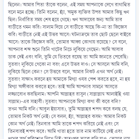
ছিলেন। আমার পিতা তাঁকে বলেন, এই সময় আপনাকে দেখে রাগান্বিত
বলে মনে হচ্ছে। তিনি বলেন, হ্যাঁ, অমুক ব্যক্তির উপর আমার কিছু ঋণ
ছিল। নির্ধারিত সময় শেষ হয়ে গেছে। ঋণ আদায়ের জন্য আমি তার
বাড়ীতে গমন করি। সালাম দিয়ে সে বাড়ীতে আছে কি-না তা জিজ্ঞেস
করি। বাড়ীতে নেই এই উত্তর আসে। ঘটনাক্রমে তার ছোট ছেলে বাইরে
আসে। তাকে জিজ্ঞেস করি, তোমার আব্বা কোথায় রয়েছে? সে বলে,
আপনার শব্দ শুনে তিনি খাটের নিচে লুকিয়ে গেছেন। আমি আবার
ডাক দেই এবং বলি, তুমি যে ভিতরে রয়েছ তা আমি জানতে পেরেছি।
সুতরাং লুকিয়ে থেকো না বরং এসে উত্তর দাও। সে আসলে আমি বলি,
লুকিয়ে ছিলে কেন? সে উত্তরে বলে, আমার নিকট এখন অর্থ নেই।
সুতরাং সাক্ষাৎ করলে হয় আমাকে মিথ্যা ওযর পেশ করতে হবে, না হয়
মিথ্যা অঙ্গীকার করতে হবে। তাই আমি আপনার সামনে আসতে
লজ্জাবোধ করছিলাম। আপনি আল্লাহর রাসূল (সাল্লাল্লাহু আলাইহি ওয়া
সাল্লাম)-এর সাহাবী। সুতরাং আপনাকে মিথ্যা কথা কী করে বলি?
তখন আমি বলি (আবুল ইয়াসার), তুমি আল্লাহর শপথ করে বলছ যে,
তোমার নিকট অর্থ নেই। সে বলল, হ্যাঁ, আল্লাহর কসম! আমার নিকট
কোন অর্থ নেই। তিনবার আমি তাকে শপথ করিয়ে নেই এবং সে
তিনবারই শপথ করে। আমি খাতা হতে তার নাম কাটিয়ে দেই এবং
ঋণের অর্থ পরিশোধ লিখে নিই। অতঃপর তাকে বলি যাও, তোমার নাম