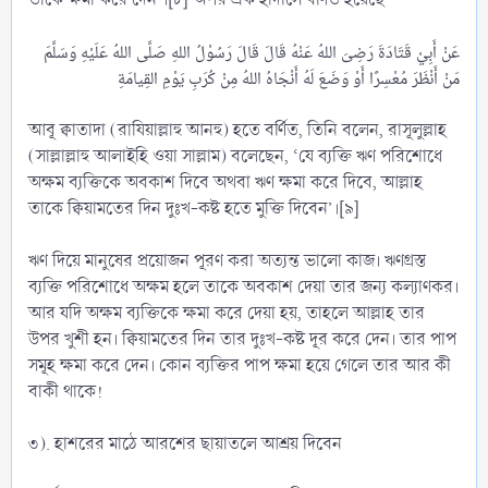
عَنْ أَبِيْ قَتَادَةَ رَضِىَ اللهُ عَنْهُ قَالَ قَالَ رَسُوْلُ اللهِ صَلَّى اللهُ عَلَيْهِ وَسَلَّمَ
আবূ ক্বাতাদা (রাযিয়াল্লাহু আনহু) হতে বর্ণিত, তিনি বলেন, রাসূলুল্লাহ
(সাল্লাল্লাহু আলাইহি ওয়া সাল্লাম) বলেছেন, ‘যে ব্যক্তি ঋণ পরিশোধে
অক্ষম ব্যক্তিকে অবকাশ দিবে অথবা ঋণ ক্ষমা করে দিবে, আল্লাহ
তাকে ক্বিয়ামতের দিন দুঃখ-কষ্ট হতে মুক্তি দিবেন’।[৯]
ঋণ দিয়ে মানুষের প্রয়োজন পূরণ করা অত্যন্ত ভালো কাজ। ঋণগ্রস্ত
ব্যক্তি পরিশোধে অক্ষম হলে তাকে অবকাশ দেয়া তার জন্য কল্যাণকর।
আর যদি অক্ষম ব্যক্তিকে ক্ষমা করে দেয়া হয়, তাহলে আল্লাহ তার
উপর খুশী হন। ক্বিয়ামতের দিন তার দুঃখ-কষ্ট দূর করে দেন। তার পাপ
সমূহ ক্ষমা করে দেন। কোন ব্যক্তির পাপ ক্ষমা হয়ে গেলে তার আর কী
বাকী থাকে!
৩). হাশরের মাঠে আরশের ছায়াতলে আশ্রয় দিবেন