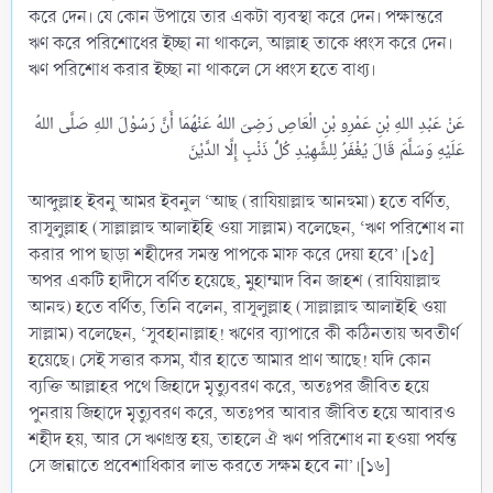
করে দেন। যে কোন উপায়ে তার একটা ব্যবস্থা করে দেন। পক্ষান্তরে
ঋণ করে পরিশোধের ইচ্ছা না থাকলে, আল্লাহ তাকে ধ্বংস করে দেন।
ঋণ পরিশোধ করার ইচ্ছা না থাকলে সে ধ্বংস হতে বাধ্য।
عَنْ عَبْدِ اللهِ بْنِ عَمْرِو بْنِ الْعَاصِ رَضِىَ اللهُ عَنْهُمَا أَنَّ رَسُوْلَ اللهِ صَلَّى اللهُ
আব্দুল্লাহ ইবনু আমর ইবনুল ‘আছ (রাযিয়াল্লাহু আনহুমা) হতে বর্ণিত,
রাসূলুল্লাহ (সাল্লাল্লাহু আলাইহি ওয়া সাল্লাম) বলেছেন, ‘ঋণ পরিশোধ না
করার পাপ ছাড়া শহীদের সমস্ত পাপকে মাফ করে দেয়া হবে’।[১৫]
অপর একটি হাদীসে বর্ণিত হয়েছে, মুহাম্মাদ বিন জাহশ (রাযিয়াল্লাহু
আনহু) হতে বর্ণিত, তিনি বলেন, রাসূলুল্লাহ (সাল্লাল্লাহু আলাইহি ওয়া
সাল্লাম) বলেছেন, ‘সুবহানাল্লাহ! ঋণের ব্যাপারে কী কঠিনতায় অবতীর্ণ
হয়েছে। সেই সত্তার কসম, যাঁর হাতে আমার প্রাণ আছে! যদি কোন
ব্যক্তি আল্লাহর পথে জিহাদে মৃত্যুবরণ করে, অতঃপর জীবিত হয়ে
পুনরায় জিহাদে মৃত্যুবরণ করে, অতঃপর আবার জীবিত হয়ে আবারও
শহীদ হয়, আর সে ঋণগ্রস্ত হয়, তাহলে ঐ ঋণ পরিশোধ না হওয়া পর্যন্ত
সে জান্নাতে প্রবেশাধিকার লাভ করতে সক্ষম হবে না’।[১৬]