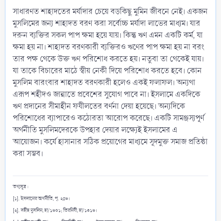
সাধারণত শাহাদতের মর্যাদার চেয়ে বড়কিছু মুমিন জীবনে নেই। একজন
মুসলিমের জন্য শাহাদত বরণ করা সর্বোচ্চ মর্যাদা লাভের মাধ্যম। যার
দরুন ব্যক্তির সকল পাপ ক্ষমা হয়ে যায়। কিন্তু ঋণ এমন একটি কর্ম, যা
ক্ষমা হয় না। শাহাদত বরণকারী ব্যক্তিরও ঋণের পাপ ক্ষমা হয় না বরং
তার পক্ষ থেকে উক্ত ঋণ পরিশোধ করতে হয়। নতুবা তা থেকেই যায়।
যা তাকে বিচারের মাঠে স্বীয় নেকী দিয়ে পরিশোধ করতে হবে। কোন
মুসলিম বারংবার শাহাদত বরণকারী হলেও একই ফলাফল। অন্যথা
এরূপ শহীদও জান্নাতে প্রবেশের সুযোগ পাবে না। ইসলামে একদিকে
ঋণ প্রদানের সীমাহীন ফযীলতের বর্ণনা দেয়া হয়েছে। অন্যদিকে
পরিশোধের ব্যাপারেও কঠোরতা আরোপ করেছে। একটি সামঞ্জস্যপূর্ণ
অর্থনীতি মুসলিমদেরকে উপহার দেয়ার লক্ষ্যেই ইসলামের এ
আয়োজন। কর্যে হাসানার সঠিক প্রয়োগের মাধ্যমে সূদমুক্ত সমাজ প্রতিষ্ঠা
করা সম্ভব।
তথ্যসূত্র :
[১]. ইসলামের অর্থনীতি, পৃ. ২৪৬।
[২]. সহীহ মুসলিম, হা/১৬০১; তিরমিযী, হা/১৩১৬।