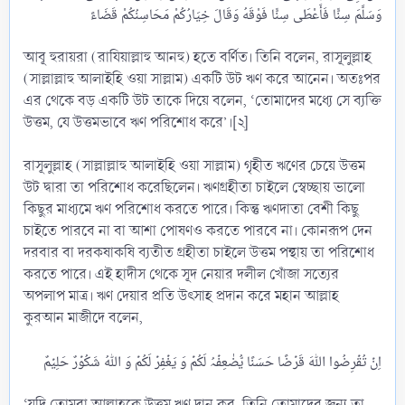
আবূ হুরায়রা (রাযিয়াল্লাহু আনহু) হতে বর্ণিত। তিনি বলেন, রাসূলুল্লাহ
(সাল্লাল্লাহু আলাইহি ওয়া সাল্লাম) একটি উট ঋণ করে আনেন। অতঃপর
এর থেকে বড় একটি উট তাকে দিয়ে বলেন, ‘তোমাদের মধ্যে সে ব্যক্তি
উত্তম, যে উত্তমভাবে ঋণ পরিশোধ করে’।[২]
রাসূলুল্লাহ (সাল্লাল্লাহু আলাইহি ওয়া সাল্লাম) গৃহীত ঋণের চেয়ে উত্তম
উট দ্বারা তা পরিশোধ করেছিলেন। ঋণগ্রহীতা চাইলে স্বেচ্ছায় ভালো
কিছুর মাধ্যমে ঋণ পরিশোধ করতে পারে। কিন্তু ঋণদাতা বেশী কিছু
চাইতে পারবে না বা আশা পোষণও করতে পারবে না। কোনরূপ দেন
দরবার বা দরকষাকষি ব্যতীত গ্রহীতা চাইলে উত্তম পন্থায় তা পরিশোধ
করতে পারে। এই হাদীস থেকে সূদ নেয়ার দলীল খোঁজা সত্যের
অপলাপ মাত্র। ঋণ দেয়ার প্রতি উৎসাহ প্রদান করে মহান আল্লাহ
কুরআন মাজীদে বলেন,
‘যদি তোমরা আল্লাহকে উত্তম ঋণ দান কর, তিনি তোমাদের জন্য তা