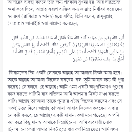
আদায়ের ব্যবস্থা করলে তার জন্য পরকাল সুখময় হয়। আর দরিদ্রদের
ক্ষমা করে দিলে, আল্লাহ এরূপ ব্যক্তির জন্য জান্নাত নির্ধারণ করে দেন।
হুযায়ফা (রাযিয়াল্লাহু আনহু) হতে বর্ণিত, তিনি বলেন, রাসূলুল্লাহ
(সাল্লাল্লাহু আলাইহি ওয়া সাল্লাম) বলেছেন,
أُتِىَ اللهُ بِعَبْدٍ مِنْ عِبَادِهِ آتَاهُ اللهُ مَالًا فَقَالَ لَهُ مَاذَا عَمِلْتَ فِى الدُّنْيَا قَالَ
وَلَا يَكْتُمُوْنَ اللهَ حَدِيْثًا قَالَ يَا رَبِّ آتَيْتَنِىْ مَالَكَ فَكُنْتُ أُبَايِعُ النَّاسَ وَكَانَ
مِنْ خُلُقِى الْجَوَازُ فَكُنْتُ أَتَيَسَّرُ عَلَى الْمُوْسِرِ وَأُنْظِرُ الْمُعْسِرَ فَقَالَ اللهُ أَنَا
‘ক্বিয়ামতের দিন একটি লোককে আল্লাহ তা‘আলার নিকট আনা হবে।
তাকে আল্লাহ তা‘আলা জিজ্ঞেস করবেন, বল, তুমি আমার জন্য কী পুণ্য
করেছ? সে বলবে, হে আল্লাহ! আমি এমন একটি অণুপরিমাণও পুণ্যের
কাজ করতে পারিনি যার প্রতিদান আমি আপনার নিকট যাঞ্চা করতে
পারি। আল্লাহ তা‘আলা তাকে পুনরায় এটাই জিজ্ঞেস করবেন এবং সে
একই উত্তর দিবে। আল্লাহ তা‘আলা আবার জিজ্ঞেস করবেন। এবার
লোকটি বলবে, হে আল্লাহ! একটি সামান্য কথা মনে পড়েছে। আপনি
দয়া করে কিছু মালও আমাকে দিয়েছিলেন। আমি ব্যবসায়ী লোক
ছিলাম। লোকেরা আমার নিকট হতে ধার কর্য নিয়ে যেত। আমি যখন