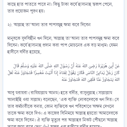
কাছে হাত পাততে পারে না। কিছু টাকা কর্যে হাসানাহ স্বরূপ পেলে,
তার প্রয়োজন পূরণ হয়।
২). আল্লাহ তা‘আলা তার পাপসমূহ ক্ষমা করে দিবেন
মানুষকে সূদবিহীন ঋণ দিলে, আল্লাহ তা‘আলা তার পাপসমূহ ক্ষমা করে
দিবেন। কর্যে হাসানাহ প্রদান করা পাপ মোচনের এক বড় মাধ্যম। যেমন
হাদীসে বর্ণিত হয়েছে,
عَنْ أَبِىْ هُرَيْرَةَ رَضِىَ اللهُ عَنْهُ أَنَّ رَسُوْلَ اللهِ صَلَّى اللهُ عَلَيْهِ وَسَلَّمَ قَالَ
كَانَ رَجُلٌ يُدَايِنُ النَّاسَ فَكَانَ يَقُوْلُ لِفَتَاهُ إِذَا أَتَيْتَ مُعْسِرًا فَتَجَاوَزْ عَنْهُ لَعَلَّ
আবূ হুরায়রা (রাযিয়াল্লাহু আনহু) হতে বর্ণিত, রাসূলুল্লাহ (সাল্লাল্লাহু
আলাইহি ওয়া সাল্লাম) বলেছেন, ‘এক ব্যক্তি লোকদেরকে ঋণ দিত। সে
তার কর্মচারীকে বলত, কোন ব্যক্তিকে ঋণ পরিশোধে অক্ষম দেখলে
তাকে ক্ষমা করে দিও। এ কাজের বিনিময়ে আল্লাহ হয়তো আমাদেরকে
ক্ষমা করে দিবেন। ঐ ব্যক্তি মৃত্যুর পর আল্লাহর নিকট পৌঁছলে আল্লাহ
তাকে ক্ষমা করে দেন’।[৮] অপর এক হাদীসে বর্ণিত হয়েছে-