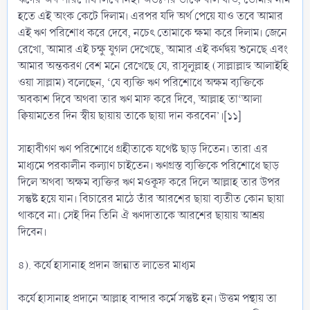
হতে এই অংক কেটে দিলাম। এরপর যদি অর্থ পেয়ে যাও তবে আমার
এই ঋণ পরিশোধ করে দেবে, নচেৎ তোমাকে ক্ষমা করে দিলাম। জেনে
রেখো, আমার এই চক্ষু যুগল দেখেছে, আমার এই কর্ণদ্বয় শুনেছে এবং
আমার অন্তকরণ বেশ মনে রেখেছে যে, রাসূলুল্লাহ (সাল্লাল্লাহু আলাইহি
ওয়া সাল্লাম) বলেছেন, ‘যে ব্যক্তি ঋণ পরিশোধে অক্ষম ব্যক্তিকে
অবকাশ দিবে অথবা তার ঋণ মাফ করে দিবে, আল্লাহ তা‘আলা
ক্বিয়ামতের দিন স্বীয় ছায়ায় তাকে ছায়া দান করবেন’।[১১]
সাহাবীগণ ঋণ পরিশোধে গ্রহীতাকে যথেষ্ট ছাড় দিতেন। তারা এর
মাধ্যমে পরকালীন কল্যাণ চাইতেন। ঋণগ্রস্ত ব্যক্তিকে পরিশোধে ছাড়
দিলে অথবা অক্ষম ব্যক্তির ঋণ মওকূফ করে দিলে আল্লাহ তার উপর
সন্তুষ্ট হয়ে যান। বিচারের মাঠে তাঁর আরশের ছায়া ব্যতীত কোন ছায়া
থাকবে না। সেই দিন তিনি ঐ ঋণদাতাকে আরশের ছায়ায় আশ্রয়
দিবেন।
৪). কর্যে হাসানাহ প্রদান জান্নাত লাভের মাধ্যম
কর্যে হাসানাহ প্রদানে আল্লাহ বান্দার কর্মে সন্তুষ্ট হন। উত্তম পন্থায় তা