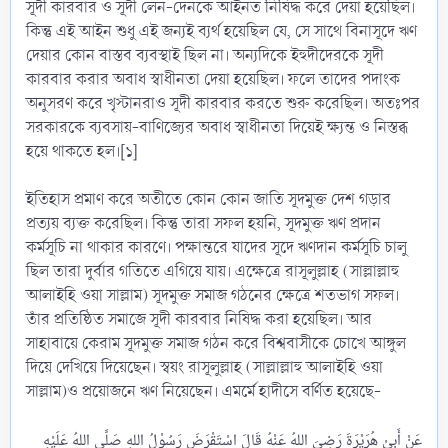
সূদী কারবার ও সূদী লেন-দেনকে আইনত নিষিদ্ধ করে দেয়া হয়েছিল।
কিন্তু এই আইন শুধু এই জন্যই ব্যর্থ হয়েছিল যে, সে সাথে বিনাসূদে ঋণ
দেয়ার কোন বাস্তব ব্যবস্থাই ছিল না। অন্যদিকে ইহুদীদেরকে সূদী
কারবার করার অবাধ স্বাধীনতা দেয়া হয়েছিল। ফলে তাদের পদাংক
অনুসরণ করে খৃস্টানরাও সূদী কারবার করতে শুরু করেছিল। অতঃপর
সরকারকে ব্যবসায়-বাণিজ্যের অবাধ স্বাধীনতা দিয়েই ক্ষ্যন্ত ও নিস্তব্ধ
হয়ে থাকতে হল।[১]
ইতিহাস প্রমাণ করে অতীতে কোন কোন জাতি সূদমুক্ত দেশ গড়ার
প্রত্যয় ব্যক্ত করেছিল। কিন্তু তারা সফল হয়নি, সূদমুক্ত ঋণ প্রদান
কর্মসূচি না থাকার কারণে। পক্ষান্তরে যাদের সূদে ঋণদান কর্মসূচি চালু
ছিল তারা দুর্বার গতিতে এগিয়ে যায়। এক্ষেত্রে রাসূলুল্লাহ (সাল্লাল্লাহু
আলাইহি ওয়া সাল্লাম) সূদমুক্ত সমাজ গঠনের ক্ষেত্রে শতভাগ সফল।
তাঁর প্রতিষ্ঠিত সমাজে সূদী কারবার নিষিদ্ধ করা হয়েছিল। আর
সাহাবায়ে কেরাম সূদমুক্ত সমাজ গঠন করে বিশ্ববাসীকে চোখে আঙ্গুল
দিয়ে দেখিয়ে দিয়েছেন। স্বয়ং রাসূলুল্লাহ (সাল্লাল্লাহু আলাইহি ওয়া
সাল্লাম)ও প্রয়োজনে ঋণ নিয়েছেন। এমর্মে হাদীসে বর্ণিত হয়েছে-
عَنْ أَبِىْ هُرَيْرَةَ رَضِىَ اللهُ عَنْهُ قَالَ اسْتَقْرَضَ رَسُوْلُ اللهِ صَلَّى اللهُ عَلَيْهِ