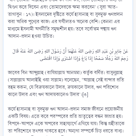
দ্বিগুণ করে দিবেন এবং তোমাদেরকে ক্ষমা করবেন’ (সূরা আত-
তাগাবুন : ১৭)। ইসলামের দৃষ্টিতে কর্যে হাসানাহ বা সূদমুক্ত ঋণপ্রদান
করা অধিক পুণ্যের কাজ। এর ফযীলতও অনেক বেশি। কেননা এর
মাধ্যমে ইসলামী অর্থনীতি সমৃদ্ধশীল হয়। তবে সর্বোত্তম পন্থায় ঋণ
আদান-প্রদান হওয়া উচিত।
عَنْ جَابِرِ بْنِ عَبْدِ اللهِ رَضِىَ اللهُ عَنْهُمَا أَنَّ رَسُوْلَ اللهِ رَضِىَ اللهُ عَنْهُ قَالَ
জাবের বিন আব্দুল্লাহ (রাযিয়াল্লাহু আনহুমা) কর্তৃক বর্ণিত। রাসূলুল্লাহ
(সাল্লাল্লাহু আলাইহি ওয়া সাল্লাম) বলেছেন, ‘আল্লাহ সেই বান্দার প্রতি
রহম করুন, যে বিক্রয়কালে উদার, ক্রয়কালে উদার, ঋণ পরিশোধ
কালে উদার এবং ঋণ আদায়কালেও উদার’।[৩]
কর্যে হাসানাহ বা সূদমুক্ত ঋণ আদান-প্রদান সমাজ জীবনে প্রয়োজনীয়
একটি বিষয়। এতে করে পরস্পরের প্রতি ভ্রাতৃত্বের বন্ধন জাগ্রত হয়।
বিপদে-আপদে একে অপরের সাহায্যার্থে এগিয়ে যায়। কিন্তু গ্রহীতাকে
তা পরিশোধে তৎপর থাকতে হবে। অন্যথা সম্পর্কে চিড় ধরতে বাধ্য।