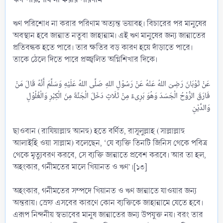
ঋণ পরিশোধ না করার পরিণাম অত্যন্ত ভয়াবহ। বিচারের পর মানুষের
অবস্থান হবে জান্নাত নতুবা জাহান্নাম। এই ঋণ মানুষের জন্য জান্নাতের
প্রতিবন্ধক হতে পারে। তার ক্ষতির বড় কারণ হয়ে দাঁড়াতে পারে।
তাকে ঠেলে দিতে পারে প্রজ্জ্বলিত অগ্নিশিখার দিকে।
عَنْ ثَوْبَانَ رَضِىَ اللهُ عَنْهُ عَنْ رَسُوْلِ اللهِ صَلَّى اللهُ عَلَيْهِ وَسَلَّمَ أَنَّهُ قَالَ مَنْ
فَارَقَ الرُّوْحُ الْجَسَدَ وَهُوَ بَرِىءٌ مِنْ ثَلَاثٍ دَخَلَ الْجَنَّةَ مِنَ الْكِبْرِ وَالْغُلُوْلِ
وَالدَّيْنِ
ছাওবান (রাযিয়াল্লাহু আনহু) হতে বর্ণিত, রাসূলুল্লাহ (সাল্লাল্লাহু
আলাইহি ওয়া সাল্লাম) বলেছেন, ‘যে ব্যক্তি তিনটি জিনিস থেকে পবিত্র
থেকে মৃত্যুবরণ করবে, সে ব্যক্তি জান্নাতে প্রবেশ করবে। আর তা হল,
অহংকার, গনীমতের মালে খিয়ানত ও ঋণ’।[১৩]
অহংকার, গনীমতের সম্পদে খিয়ানত ও ঋণ জান্নাতে যাওয়ার জন্য
অন্তরায়। স্রেফ এসবের কারণে কোন ব্যক্তিকে জাহান্নামে যেতে হবে।
এরূপ নিন্দনীয় স্বভাবের মানুষ জান্নাতের জন্য উপযুক্ত নয়। বরং তার