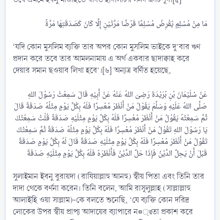
‘যদি কোন মুসলিম ব্যক্তি তার অপর কোন মুসলিম ভাইকে দু’বার ঋণ
প্রদান করে তবে তার আমলনামায় এ অর্থ একবার ছাদাক্বাহ করে
দেয়ার সমান ছওয়াব লিখা হবে’।[৬] অন্যত্র বর্ণিত হয়েছে,
عَنْ سُلَيْمَانَ بْنِ بُرَيْدَةَ رَضِىَ اللهُ عَنْهُ عَنْ أَبِيْهِ قَالَ سَمِعْتُ رَسُوْلَ اللهِ
صَلَّى اللهُ عَلَيْهِ وَسَلَّمَ يَقُوْلُ مَنْ أَنْظَرَ مُعْسِرًا فَلَهُ بِكُلِّ يَوْمٍ مِثْلُهُ صَدَقَةٌ قَالَ
ثُمَّ سَمِعْتُهُ يَقُوْلُ مَنْ أَنْظَرَ مُعْسِرًا فَلَهُ بِكُلِّ يَوْمٍ مِثْلَيْهِ صَدَقَةٌ قُلْتُ سَمِعْتُكَ
يَا رَسُوْلَ اللهِ تَقُوْلُ مَنْ أَنْظَرَ مُعْسِرًا فَلَهُ بِكُلِّ يَوْمٍ مِثْلُهُ صَدَقَةٌ ثُمَّ سَمِعْتُكَ
تَقُوْلُ مَنْ أَنْظَرَ مُعْسِرًا فَلَهُ بِكُلِّ يَوْمٍ مِثْلَيْهِ صَدَقَةٌ قَالَ لَهُ بِكُلِّ يَوْمٍ صَدَقَةٌ
সুলাইমান ইবনু বুরায়দা (রাযিয়াল্লাহু আনহু) স্বীয় পিতা এবং তিনি তার
দাদা থেকে বর্ণনা করেন। তিনি বলেন, আমি রাসূলুল্লাহ (সাল্লাল্লাহু
আলাইহি ওয়া সাল্লাম)-কে বলতে শুনেছি, ‘যে ব্যক্তি কোন দরিদ্র
লোকের উপর স্বীয় প্রাপ্য আদায়ের ব্যাপারে ন¤্রতা প্রকাশ করে