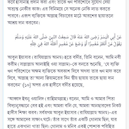
কর্যে হাসানাহ প্রদান করা এবং তাকে ঋণ পরিশোধে সুযোগ দেয়া
অত্যন্ত নেকীর কাজ। এর বিনিময়ে সে অনেক নেকি লাভ করতে
পারবে। এরূপ ব্যক্তিকে আল্লাহ বিচারের মাঠে আরশের ছায়াতলে
আশ্রয় দান করবেন।
عَنْ أَبِي الْيَسَرَ رَضِىَ اللهُ عَنْهُ قَالَ سَمِعْتُ النَّبِيَّ صَلَّى اللهُ عَلَيْهِ وَسَلَّمَ
আবুল ইয়াসার (রাযিয়াল্লাহু আনহু) হতে বর্ণিত, তিনি বলেন, আমি নবী
করীম (সাল্লাল্লাহু আলাইহি ওয়া সাল্লাম)-কে বলতে শুনেছি, ‘যে ব্যক্তি
ঋণ পরিশোধে অক্ষম ব্যক্তিকে অবকাশ দিবে অথবা তার ঋণ মাফ করে
দিবে, আল্লাহ তা‘আলা ক্বিয়ামতের দিন স্বীয় ছায়ায় তাকে ছায়া দান
করবেন’।[১০] অপর এক হাদীসে বর্ণিত হয়েছে,
‘আব্বাদ ইবনু ওয়ালিদ (রাহিমাহুল্লাহ) বলেন, আমি ও আমার পিতা
বিদ্যানুসন্ধানে বের হই এবং আমরা বলি যে, আমরা আনছারদের নিকট
হাদীস শিক্ষা করব। সর্বপ্রথম আবুল ইয়াসার (রাযিয়াল্লাহু আনহু)-এর
সঙ্গে আমাদের সাক্ষাৎ ঘটে। তাঁর সাথে তাঁর একটি গোলাম ছিল, যার
হাতে একখানা খাতা ছিল। গোলাম ও মনিব একই পোশাক পরিহিত