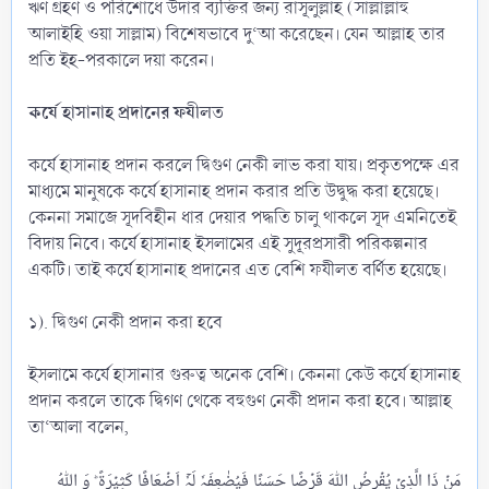
ঋণ গ্রহণ ও পরিশোধে উদার ব্যক্তির জন্য রাসূলুল্লাহ (সাল্লাল্লাহু
আলাইহি ওয়া সাল্লাম) বিশেষভাবে দু‘আ করেছেন। যেন আল্লাহ তার
প্রতি ইহ-পরকালে দয়া করেন।
কর্যে হাসানাহ প্রদানের ফযীলত
কর্যে হাসানাহ প্রদান করলে দ্বিগুণ নেকী লাভ করা যায়। প্রকৃতপক্ষে এর
মাধ্যমে মানুষকে কর্যে হাসানাহ প্রদান করার প্রতি উদ্বুদ্ধ করা হয়েছে।
কেননা সমাজে সূদবিহীন ধার দেয়ার পদ্ধতি চালু থাকলে সূদ এমনিতেই
বিদায় নিবে। কর্যে হাসানাহ ইসলামের এই সুদূরপ্রসারী পরিকল্পনার
একটি। তাই কর্যে হাসানাহ প্রদানের এত বেশি ফযীলত বর্ণিত হয়েছে।
১). দ্বিগুণ নেকী প্রদান করা হবে
ইসলামে কর্যে হাসানার গুরুত্ব অনেক বেশি। কেননা কেউ কর্যে হাসানাহ
প্রদান করলে তাকে দ্বিগণ থেকে বহুগুণ নেকী প্রদান করা হবে। আল্লাহ
তা‘আলা বলেন,
مَنۡ ذَا الَّذِیۡ یُقۡرِضُ اللّٰہَ قَرۡضًا حَسَنًا فَیُضٰعِفَہٗ لَہٗۤ اَضۡعَافًا کَثِیۡرَۃً ؕ وَ اللّٰہُ