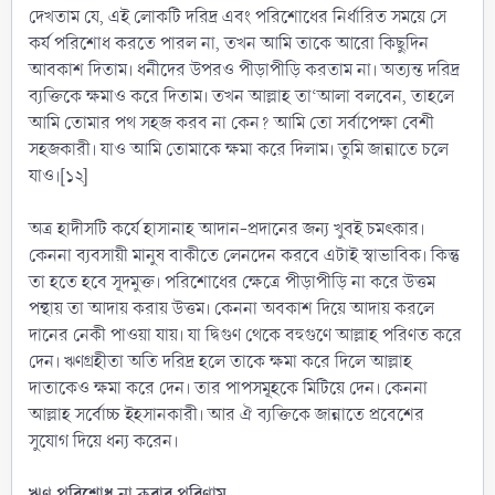
দেখতাম যে, এই লোকটি দরিদ্র এবং পরিশোধের নির্ধারিত সময়ে সে
কর্য পরিশোধ করতে পারল না, তখন আমি তাকে আরো কিছুদিন
আবকাশ দিতাম। ধনীদের উপরও পীড়াপীড়ি করতাম না। অত্যন্ত দরিদ্র
ব্যক্তিকে ক্ষমাও করে দিতাম। তখন আল্লাহ তা‘আলা বলবেন, তাহলে
আমি তোমার পথ সহজ করব না কেন? আমি তো সর্বাপেক্ষা বেশী
সহজকারী। যাও আমি তোমাকে ক্ষমা করে দিলাম। তুমি জান্নাতে চলে
যাও।[১২]
অত্র হাদীসটি কর্যে হাসানাহ আদান-প্রদানের জন্য খুবই চমৎকার।
কেননা ব্যবসায়ী মানুষ বাকীতে লেনদেন করবে এটাই স্বাভাবিক। কিন্তু
তা হতে হবে সূদমুক্ত। পরিশোধের ক্ষেত্রে পীড়াপীড়ি না করে উত্তম
পন্থায় তা আদায় করায় উত্তম। কেননা অবকাশ দিয়ে আদায় করলে
দানের নেকী পাওয়া যায়। যা দ্বিগুণ থেকে বহুগুণে আল্লাহ পরিণত করে
দেন। ঋণগ্রহীতা অতি দরিদ্র হলে তাকে ক্ষমা করে দিলে আল্লাহ
দাতাকেও ক্ষমা করে দেন। তার পাপসমূহকে মিটিয়ে দেন। কেননা
আল্লাহ সর্বোচ্চ ইহসানকারী। আর ঐ ব্যক্তিকে জান্নাতে প্রবেশের
সুযোগ দিয়ে ধন্য করেন।
ঋণ পরিশোধ না করার পরিণাম