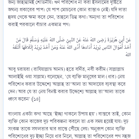
জন্য জাহান্নামই শোভনীয়। ঋণ পরিশোধ না করা ইসলামের দৃষ্টিতে
জঘন্য প্রকারের পাপ। যে পাপ মোচনের কোন রাস্তাও নেই। যদি দাতা
হৃদয় থেকে ক্ষমা করে দেন, তাহলে ভিন্ন কথা। অন্যথা তা পরিশোধ
করাই পরকালে বাঁচার একমাত্র পথ।
عَنْ أَبِيْ هُرَيْرَةَ رَضِىَ اللهُ عَنْهُ عَنْ النَّبِيِّ صَلَّى اللهُ عَلَيْهِ وَسَلَّمَ قَالَ مَنْ
أَخَذَ أَمْوَالَ النَّاسِ يُرِيْدُ أَدَاءَهَا أَدَّى اللهُ عَنْهُ وَمَنْ أَخَذَ يُرِيْدُ إِتْلَافَهَا أَتْلَفَهُ
আবূ হুরায়রা (রাযিয়াল্লাহু আনহু) হতে বর্ণিত, নবী করীম (সাল্লাল্লাহু
আলাইহি ওয়া সাল্লাম) বলেছেন, ‘যে ব্যক্তি মানুষের মাল (ধার) নেয়
পরিশোধ করার উদ্দেশ্যে আল্লাহ তা‘আলা তা আদায়ের ব্যবস্থা করে
দেন। আর যে তা নেয় বিনষ্ট করার উদ্দেশ্যে আল্লাহ তা‘আলা তাকে
ধ্বংস করেন’।[১৪]
বাংলায় একটা কথা আছে ‘ইচ্ছা থাকলে উপায় হয়’। বাস্তবে তাই, কোন
ব্যক্তি কোন কাজের দৃঢ় পরিকল্পনা করলে তা এক সময় হয়েই যায়। দৃঢ়
সংকল্প তাকে সফলতার দ্বার প্রান্তে পৌঁছে দেয়। অনুরূপ কোন ব্যক্তি
পরিশোধের দৃঢ় ইচ্ছা নিয়ে ধার নিলে, আল্লাহ তা পরিশোধের পথ সহজ