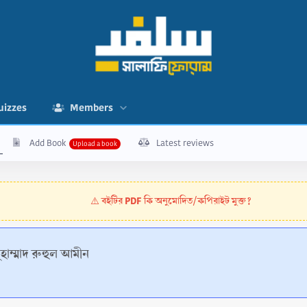
uizzes
Members
Add Book
Latest reviews
বইটির PDF কি অনুমোদিত/কপিরাইট মুক্ত?
⚠️
ুহাম্মাদ রুহুল আমীন