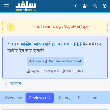
বইটির PDF কি অনুমোদিত/কপিরাইট মুক্ত?
⚠️
শারহুল আক্বীদা আত ত্বহাবীয়া- ২য় খণ্ড - PDF
ইমাম ইবনে
আবীল ইয আল হানাফী
Download
Login or
Register to
A
C
Joynal Bin Tofajjal
Mar 15, 2023
u
r
t
e
বাংলা বই
h
a
o
t
r
i
Overview
Reviews (1)
History
Discussion
o
n
d