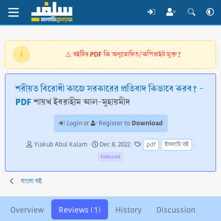
বইটির PDF কি অনুমোদিত/কপিরাইট মুক্ত?
⚠️
শরীয়ত বিরোধী কাজে সরকারের প্রতিবাদ কিভাবে করব? -
PDF
শায়খ ইবরাহীম আল-মুহায়মীদ
Download
Login or
Register to
A
C
T
Yiakub Abul Kalam
Dec 8, 2022
pdf
ইসলামি বই
u
r
a
Featured
t
e
g
h
a
s
o
t
বাংলা বই
r
i
o
n
Overview
Reviews (1)
History
Discussion
d