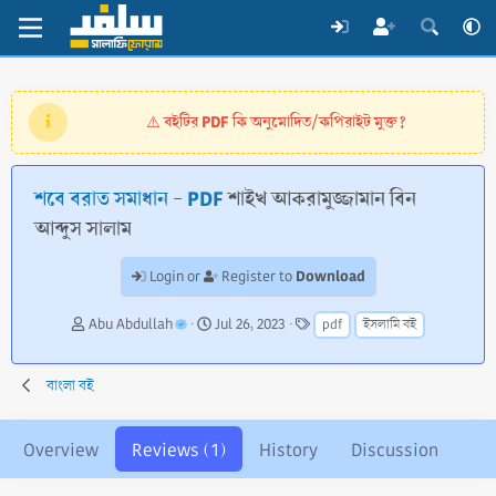
বইটির PDF কি অনুমোদিত/কপিরাইট মুক্ত?
⚠️
শবে বরাত সমাধান - PDF
শাইখ আকরামুজ্জামান বিন
আব্দুস সালাম
Download
Login or
Register to
A
C
T
Abu Abdullah
Jul 26, 2023
pdf
ইসলামি বই
u
r
a
t
e
g
h
a
s
বাংলা বই
o
t
r
i
o
Overview
Reviews (1)
History
Discussion
n
d