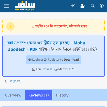
বইটির PDF কি অনুমোদিত/কপিরাইট মুক্ত?
⚠️
মহা উপদেশ (আল ওয়াছ্বীইয়াতুল কুবরা) - Moha
Upodesh - PDF
শাইখুল ইসলাম ইবনে তাইমীয়া (রাহি.)
Download
Login or
Register to
A
C
Abu Umar
Mar 15, 2025
u
r
t
e
বাংলা বই
h
a
o
t
r
i
Overview
Reviews (1)
History
o
n
d