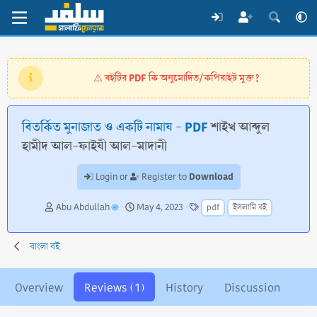
বইটির PDF কি অনুমোদিত/কপিরাইট মুক্ত?
⚠️
বিতর্কিত মুনাজাত ও একটি নামায - PDF
শাইখ আব্দুল
হামীদ আল-ফাইযী আল-মাদানী
Download
Login or
Register to
A
C
T
Abu Abdullah
May 4, 2023
pdf
ইসলামি বই
u
r
a
t
e
g
h
a
s
বাংলা বই
o
t
r
i
o
Overview
Reviews (1)
History
Discussion
n
d