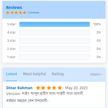
a
Reviews
t
e
5
1 reviews
.
0
0
s
5 star
100%
t
a
4 star
0%
r
(
s
3 star
0%
)
2 star
0%
1 star
0%
Latest
Most helpful
Rating
Filters
5
Dinar Rahman
May 20, 2023
.
Version: শাইখ আব্দুল হামীদ আল-ফাইযী আল-মাদানী
0
0
বর্তমান সময়ের বেশ উপযোগী।
s
t