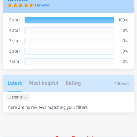
t
5
1 reviews
e
.
0
0
s
5 star
100%
t
a
4 star
0%
r
(
s
3 star
0%
)
2 star
0%
1 star
0%
Latest
Most helpful
Rating
Filters
3 star(s)
There are no reviews matching your filters.