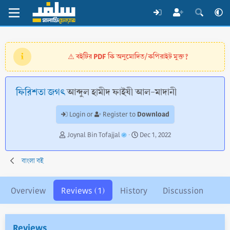
বইটির PDF কি অনুমোদিত/কপিরাইট মুক্ত?
⚠️
ফিরিশতা জগৎ
আব্দুল হামীদ ফাইযী আল-মাদানী
Download
Login or
Register to
A
C
Joynal Bin Tofajjal
Dec 1, 2022
u
r
t
e
বাংলা বই
h
a
o
t
r
i
Overview
Reviews (1)
History
Discussion
o
n
d
a
Reviews