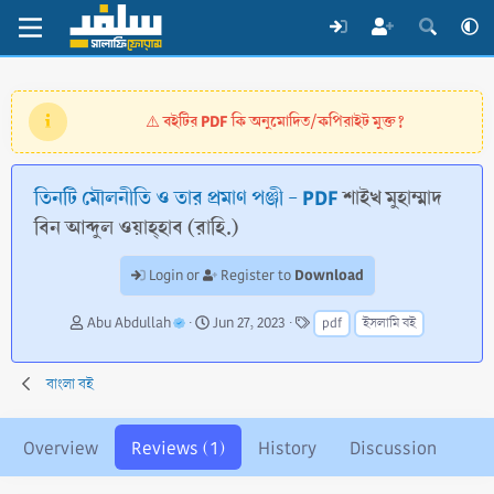
বইটির PDF কি অনুমোদিত/কপিরাইট মুক্ত?
⚠️
তিনটি মৌলনীতি ও তার প্রমাণ পঞ্জী - PDF
শাইখ মুহাম্মাদ
বিন আব্দুল ওয়াহ্হাব (রাহি.)
Download
Login or
Register to
A
C
T
Abu Abdullah
Jun 27, 2023
pdf
ইসলামি বই
u
r
a
t
e
g
h
a
s
বাংলা বই
o
t
r
i
o
Overview
Reviews (1)
History
Discussion
n
d