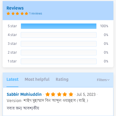
a
Reviews
t
e
5
1 reviews
.
0
0
s
5 star
100%
t
a
4 star
0%
r
(
s
3 star
0%
)
2 star
0%
1 star
0%
Latest
Most helpful
Rating
Filters
5
Sabbir Mohiuddin
Jul 5, 2023
.
Version: শাইখ মুহাম্মাদ বিন আব্দুল ওয়াহ্হাব (রাহি.)
0
0
সবার জন্য আবশ্যকীয়
s
t