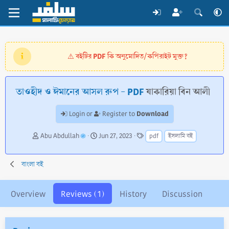
বইটির PDF কি অনুমোদিত/কপিরাইট মুক্ত?
⚠️
তাওহীদ ও ঈমানের আসল রুপ - PDF
যাকারিয়া বিন আলী
Download
Login or
Register to
A
C
T
Abu Abdullah
Jun 27, 2023
pdf
ইসলামি বই
u
r
a
t
e
g
h
a
s
বাংলা বই
o
t
r
i
o
Overview
Reviews (1)
History
Discussion
n
d
a