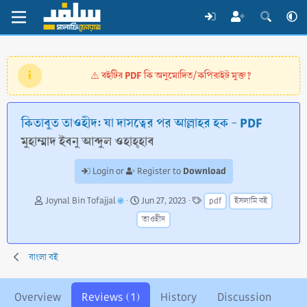
বইটির PDF কি অনুমোদিত/কপিরাইট মুক্ত?
⚠️
কিতাবুত তাওহীদ: যা দাসত্বের পর আল্লাহর হক - PDF
মুহাম্মাদ ইবনু আব্দুল ওহাহ্হাব
Download
Login or
Register to
A
C
T
Joynal Bin Tofajjal
Jun 27, 2023
pdf
ইসলামি বই
u
r
a
তাওহীদ
t
e
g
h
a
s
o
t
বাংলা বই
r
i
o
n
Overview
Reviews (1)
History
Discussion
d