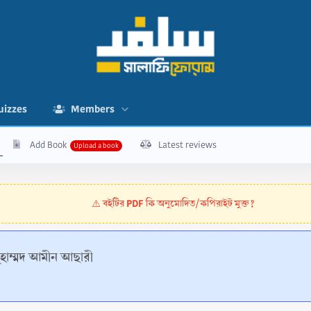
uizzes
Members
Add Book
Latest reviews
বইটির PDF কি অনুমোদিত/কপিরাইট মুক্ত?
⚠️
ুহাম্মদ আমীন আছারী