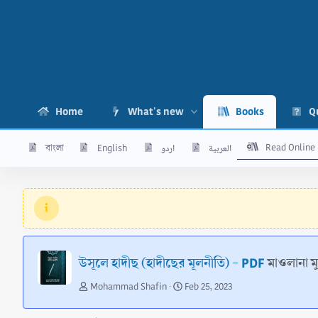
Home
What's new
Books
Q
Read Online
বাংলা
English
اردو
العربية
উসূলে হাদীছ (হাদীছের মূলনীতি) - PDF
মাওলানা ম
A
C
Mohammad Shafin
Feb 25, 2023
u
r
t
e