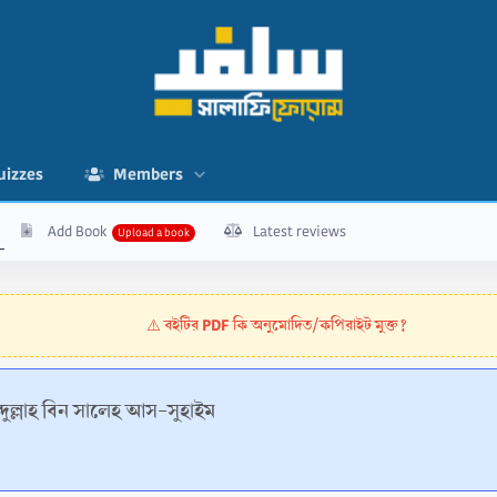
uizzes
Members
Add Book
Latest reviews
বইটির PDF কি অনুমোদিত/কপিরাইট মুক্ত?
⚠️
ব্দুল্লাহ বিন সালেহ আস-সুহাইম