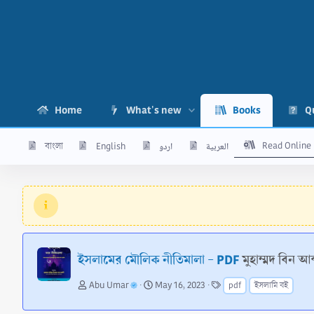
Home
What's new
Books
Q
Read Online
বাংলা
English
اردو
العربية
ইসলামের মৌলিক নীতিমালা - PDF
মুহাম্মদ বিন আ
A
C
T
Abu Umar
May 16, 2023
pdf
ইসলামি বই
u
r
a
t
e
g