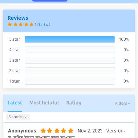
n
d
a
Reviews
t
e
5
1 reviews
.
0
0
s
5 star
100%
t
a
4 star
0%
r
(
s
3 star
0%
)
2 star
0%
1 star
0%
Latest
Most helpful
Rating
Filters
5 star(s)
5
Anonymous
Nov 2, 2023
Version:
.