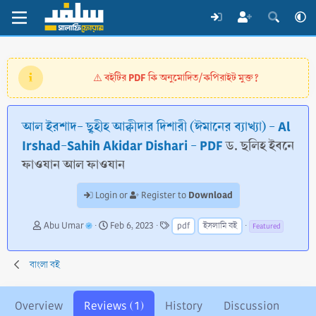
বইটির PDF কি অনুমোদিত/কপিরাইট মুক্ত?
⚠️
আল ইরশাদ- ছ্বহীহ আক্বীদার দিশারী (ঈমানের ব্যাখ্যা) - Al
Irshad-Sahih Akidar Dishari - PDF
ড. ছলিহ ইবনে
ফাওযান আল ফাওযান
Download
Login or
Register to
A
C
T
Abu Umar
Feb 6, 2023
pdf
ইসলামি বই
Featured
u
r
a
t
e
g
h
a
s
বাংলা বই
o
t
r
i
o
Overview
Reviews (1)
History
Discussion